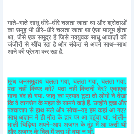
गाते
–
गाते
साधु
धीरे
–
धीरे
चलता
जाता
था
और
श्रोताओं
का
समूह
भी
धीरे
–
धीरे
चलता
जाता
था
ऐसा
मालूम
होता
था
,
जैसे
एक
समुद्र
है
जिसे
नवयुवक
साधु
आवाज़ों
की
जंजीरों
से
खींच
रहा
है
और
संकेत
से
अपने
साथ
–
साथ
आने
की
प्रेरणा
कर
रहा
है
.
मुग्ध
जनसमुदाय
चलता
गया
,
चलता
गया
,
चलता
गया
.
पता
नहीं
किधर
को
?
पता
नहीं
कितनी
देर
?
एकाएक
गाना
बंद
हो
गया
.
जादू
का
प्रभाव
टूटा
तो
लोगों
ने
देखा
कि
वे
तानसेन
के
महल
के
सामने
खड़े
हैं
.
उन्होंने
दुख
और
पश्चात्ताप
से
हाथ
मले
और
सोचा
–
यह
हम
कहां
आ
गए
?
साधु
अज्ञान
में
ही
मौत
के
द्वार
पर
आ
पहुंचा
था
.
भोली
–
भाली
चिड़िया
अपने
–
आप
अजगर
के
मुंह
में
आ
फंसी
थी
और
अजगर
के
दिल
में
ज़रा
भी
दया
न
थी
.