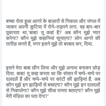
बच्चा
रोता
हुआ
आगरे
के
बाज़ारों
से
निकला
और
जंगल
में
जाकर
अपनी
कुटिया
में
रोने
–
तड़पने
लगा
.
वह
बार
–
बार
पुकारता
था
,‘
बाबा
!
तू
कहां
है
?
अब
कौन
मुझे
प्यार
करेगा
?
कौन
मुझे
कहानियां
सुनाएगा
?
लोग
आगरे
की
तारीफ़
करते
हैं
,
मगर
इसने
मुझे
तो
बरबाद
कर
,
दिया
.
इसने
मेरा
बाबा
छीन
लिया
और
मुझे
अनाथ
बनाकर
छोड़
दिया
.
बाबा
!
तू
कहा
करता
था
कि
संसार
में
चप्पे
–
चप्पे
पर
दलदलें
हैं
और
चप्पे
–
चप्पे
पर
कांटों
की
झाड़ियां
हैं
.
अब
कौन
मुझे
इन
झाड़ियों
से
बचाएगा
?
कौन
मुझे
इन
दलदलों
से
निकालेगा
?
कौन
मुझे
सीधा
रास्ता
बताएगा
?
कौन
मुझे
मेरी
मंज़िल
का
पता
देगा
?’