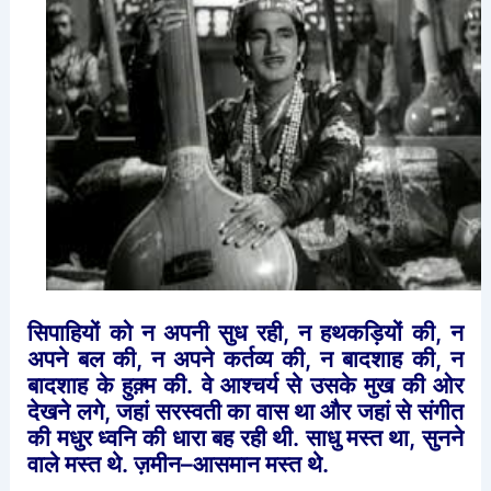
सिपाहियों
को
न
अपनी
सुध
रही
,
न
हथकड़ियों
की
,
न
अपने
बल
की
,
न
अपने
कर्तव्य
की
,
न
बादशाह
की
,
न
बादशाह
के
हुक़्म
की
.
वे
आश्चर्य
से
उसके
मुख
की
ओर
देखने
लगे
,
जहां
सरस्वती
का
वास
था
और
जहां
से
संगीत
की
मधुर
ध्वनि
की
धारा
बह
रही
थी
.
साधु
मस्त
था
,
सुनने
वाले
मस्त
थे
.
ज़मीन
–
आसमान
मस्त
थे
.