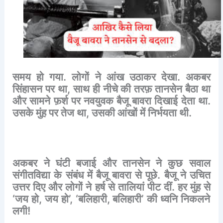
समय
हो
गया
.
लोगों
ने
आंख
उठाकर
देखा
.
अकबर
सिंहासन
पर
था
,
साथ
ही
नीचे
की
तरफ़
तानसेन
बैठा
था
और
सामने
फ़र्श
पर
नवयुवक
बैजू
बावरा
दिखाई
देता
था
.
उसके
मुंह
पर
तेज
था
,
उसकी
आंखों
में
निर्भयता
थी
.
अकबर
ने
घंटी
बजाई
और
तानसेन
ने
कुछ
सवाल
संगीतविद्या
के
संबंध
में
बैजू
बावरा
से
पूछे
.
बैजू
ने
उचित
उत्तर
दिए
और
लोगों
ने
हर्ष
से
तालियां
पीट
दीं
.
हर
मुंह
से
‘
जय
हो
,
जय
हो
’, ‘
बलिहारी
,
बलिहारी
’
की
ध्वनि
निकलने
लगी
!