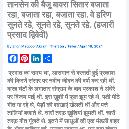
तानसेन की बैजू बावरा सितार बजाता
रहा, बजाता रहा, बजाता रहा. वे हरिण
सुनते रहे, सुनते रहे, सुनते रहे. (हजारी
प्रसाद द्विवेदी)
By
Engr. Maqbool Akram : The Story Teller
/
April 18, 2024
F
Pi
Li
S
a
nt
n
h
प्रभात
का
समय
था
,
आसमान
से
बरसती
हुई
प्रकाश
c
er
k
ar
की
किरणें
संसार
पर
नवीन
जीवन
की
वर्षा
कर
रही
थीं
.
e
e
e
e
बारह
घंटों
के
लगातार
संग्राम
के
बाद
प्रकाश
ने
अंधेरे
b
st
dI
पर
विजय
पाई
थी
.
इस
ख़ुशी
में
फूल
झूम
रहे
थे
,
पक्षी
मीठे
o
n
गीत
गा
रहे
थे
,
पेड़ों
की
शाखाएं
खेलती
थीं
और
पत्ते
o
तालियां
बजाते
थे
.
चारों
तरफ़
ख़ुशियां
झूमती
थीं
.
चारों
तरफ़
k
गीत
गूंजते
थे
.
इतने
में
साधुओं
की
एक
मंडली
शहर
के
अंदर
दाखिल
हुई
.
उनका
ख़याल
था
–
मन
बड़ा
चंचल