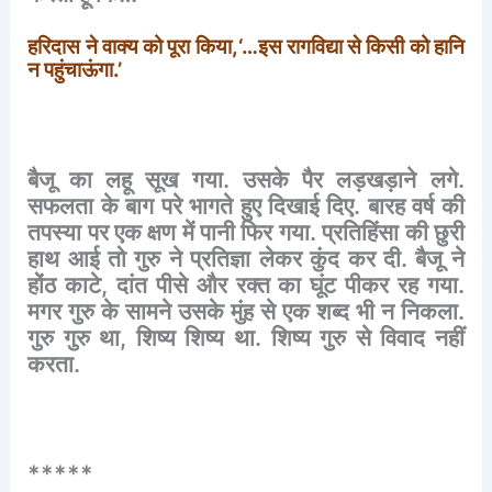
हरिदास
ने
वाक्य
को
पूरा
किया
,‘…
इस
रागविद्या
से
किसी
को
हानि
न
पहुंचाऊंगा
.’
बैजू
का
लहू
सूख
गया
.
उसके
पैर
लड़खड़ाने
लगे
.
सफलता
के
बाग
परे
भागते
हुए
दिखाई
दिए
.
बारह
वर्ष
की
तपस्या
पर
एक
क्षण
में
पानी
फिर
गया
.
प्रतिहिंसा
की
छुरी
हाथ
आई
तो
गुरु
ने
प्रतिज्ञा
लेकर
कुंद
कर
दी
.
बैजू
ने
होंठ
काटे
,
दांत
पीसे
और
रक्त
का
घूंट
पीकर
रह
गया
.
मगर
गुरु
के
सामने
उसके
मुंह
से
एक
शब्द
भी
न
निकला
.
गुरु
गुरु
था
,
शिष्य
शिष्य
था
.
शिष्य
गुरु
से
विवाद
नहीं
करता
.
*****