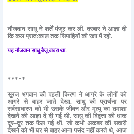
नौजवान
साधु
ने
शर्तें
मंजूर
कर
लीं
.
दरबार
ने
आज्ञा
दी
कि
कल
प्रात
:
काल
तक
सिपाहियों
की
रक्षा
में
रहो
.
यह
नौजवान
साधु
बैजू
बाबरा
था
.
*****
सूरज
भगवान
की
पहली
किरण
ने
आगरे
के
लोगों
को
आगरे
से
बाहर
जाते
देखा
.
साधु
की
प्रार्थना
पर
सर्वसाधारण
को
भी
उसके
जीवन
और
मृत्यु
का
तमाशा
देखने
की
आज्ञा
दे
दी
गई
थी
.
साधु
की
विद्वत्ता
की
धाक
दूर
–
दूर
तक
फैल
गई
थी
.
जो
कभी
अकबर
की
सवारी
देखने
को
भी
घर
से
बाहर
आना
पसंद
नहीं
करते
थे
,
आज