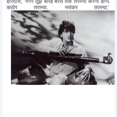
हरिदास
, ‘
मगर
तुझे
बारह
बरस
तक
तपस्या
करनी
होगी
.
कठोर
तपस्या
.
भयंकर
तपस्या
.’