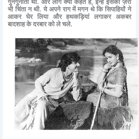
गुनगुनाता
था
.
और
लोग
क्या
कहते
हैं
,
इन्हें
इसकी
ज़रा
भी
चिंता
न
थी
.
ये
अपने
राग
में
मगन
थे
कि
सिपाहियों
ने
आकर
घेर
लिया
और
हथकड़ियां
लगाकर
अकबर
बादशाह
के
दरबार
को
ले
चले
.