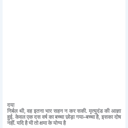
दया
निर्बल
थी
,
वह
इतना
भार
सहन
न
कर
सकी
.
मृत्युदंड
की
आज्ञा
हुई
.
केवल
एक
दस
वर्ष
का
बच्चा
छोड़ा
गया
–
बच्चा
है
,
इसका
दोष
नहीं
.
यदि
है
भी
तो
क्षमा
के
योग्य
है