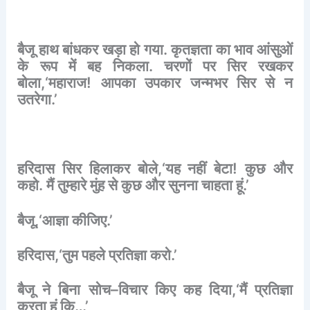
बैजू
हाथ
बांधकर
खड़ा
हो
गया
.
कृतज्ञता
का
भाव
आंसुओं
के
रूप
में
बह
निकला
.
चरणों
पर
सिर
रखकर
बोला
,‘
महाराज
!
आपका
उपकार
जन्मभर
सिर
से
न
उतरेगा
.’
हरिदास
सिर
हिलाकर
बोले
,‘
यह
नहीं
बेटा
!
कुछ
और
कहो
.
मैं
तुम्हारे
मुंह
से
कुछ
और
सुनना
चाहता
हूं
.’
बैजू
,‘
आज्ञा
कीजिए
.’
हरिदास
,‘
तुम
पहले
प्रतिज्ञा
करो
.’
बैजू
ने
बिना
सोच
–
विचार
किए
कह
दिया
,‘
मैं
प्रतिज्ञा
करता
हूं
कि
…’