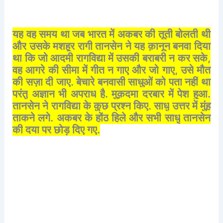
यह
वह
समय
था
जब
भारत
में
अकबर
की
तूती
बोलती
थी
और
उसके
मशहूर
रागी
तानसेन
ने
यह
क़ानून
बनवा
दिया
था
कि
जो
आदमी
रागविद्या
में
उसकी
बराबरी
न
कर
सके
,
वह
आगरे
की
सीमा
में
गीत
न
गाए
और
जो
गाए
,
उसे
मौत
की
सज़ा
दी
जाए
.
बेचारे
बनवासी
साधुओं
को
पता
नहीं
था
परंतु
अज्ञान
भी
अपराध
है
.
मुक़दमा
दरबार
में
पेश
हुआ
.
तानसेन
ने
रागविद्या
के
कुछ
प्रश्न
किए
.
साधु
उत्तर
में
मुंह
ताकने
लगे
.
अकबर
के
होंठ
हिले
और
सभी
साधु
तानसेन
की
दया
पर
छोड़
दिए
गए
.