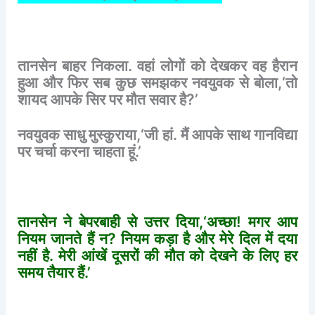
तानसेन
बाहर
निकला
.
वहां
लोगों
को
देखकर
वह
हैरान
हुआ
और
फिर
सब
कुछ
समझकर
नवयुवक
से
बोला
,‘
तो
शायद
आपके
सिर
पर
मौत
सवार
है
?’
नवयुवक
साधु
मुस्कुराया
,‘
जी
हां
.
मैं
आपके
साथ
गानविद्या
पर
चर्चा
करना
चाहता
हूं
.’
तानसेन
ने
बेपरबाही
से
उत्तर
दिया
,‘
अच्छा
!
मगर
आप
नियम
जानते
हैं
न
?
नियम
कड़ा
है
और
मेरे
दिल
में
दया
नहीं
है
.
मेरी
आंखें
दूसरों
की
मौत
को
देखने
के
लिए
हर
समय
तैयार
हैं
.’