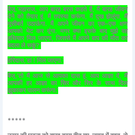
बैजू
,‘
महाराज
,
आप
बारह
बरस
कहते
हैं
,
मैं
बारह
जीवन
देने
को
तैयार
हूं
.
मैं
तपस्या
करूंगा
,
मैं
दुख
झेलूंगा
,
मैं
मुसीबतें
उठाऊंगा
.
मैं
अपने
जीवन
का
एक
–
एक
क्षण
आपको
भेट
कर
दूंगा
.
मगर
क्या
इसके
बाद
मुझे
वह
हथियार
मिल
जाएगा
,
जिससे
मैं
अपने
बाप
की
मौत
का
बदला
ले
सकूं
?’
हरिदास
,‘
हां
!
मिल
जाएगा
.’
बैजू
,‘
तो
मैं
आज
से
आपका
दास
हूं
.
आप
आज्ञा
दें
,
मैं
आपकी
हर
आज्ञा
का
सिर
और
सिर
के
साथ
दिल
झुकाकर
पालन
करूंगा
.’
*****