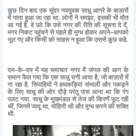
कुछ
दिन
बाद
एक
सुंदर
नवयुवक
साधु
आगरे
के
बाज़ारों
में
गाता
हुआ
जा
रहा
था
.
लोगों
ने
समझा
,
इसकी
भी
मौत
आ
गई
है
.
वे
उठे
कि
उसे
नगर
की
रीति
की
सूचना
दे
दें
,
मगर
निकट
पहुंचने
से
पहले
ही
मुग्ध
होकर
अपने
–
आपको
भूल
गए
और
किसी
को
साहस
न
हुआ
कि
उससे
कुछ
कहे
.
दम
–
के
–
दम
में
यह
समाचार
नगर
में
जंगल
की
आग
के
समान
फैल
गया
कि
एक
साधु
रागी
आया
है
,
जो
बाज़ारों
में
गा
रहा
है
.
सिपाहियों
ने
हथकड़ियां
संभालीं
और
पकड़ने
के
लिए
साधु
की
ओर
दौड़े
परंतु
पास
आना
था
कि
रंग
पलट
गया
.
साधु
के
मुखमंडल
से
तेज
की
किरणें
फूट
रही
थीं
,
जिनमें
जादू
था
,
मोहिनी
थी
और
मुग्ध
करने
की
शक्ति
थी
.