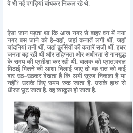
वे
भी
नई
पगड़ियां
बांधकर
निकल
रहे
थे
.
ऐसा
जान
पड़ता
था
कि
आज
नगर
से
बाहर
वन
में
नया
नगर
बस
जाने
को
है
–
वहां
,
जहां
कनातें
लगी
थीं
,
जहां
चांदनियां
तनी
थीं
,
जहां
कुर्सियों
की
कतारें
सजी
थीं
.
इधर
जनता
बढ़
रही
थी
और
उद्विग्नता
और
अधीरता
से
गानयुद्ध
के
समय
की
प्रतीक्षा
कर
रही
थी
.
बालक
को
प्रात
:
काल
मिठाई
मिलने
की
आशा
दिलाई
जाए
तो
वह
रात
को
कई
बार
उठ
–
उठकर
देखता
है
कि
अभी
सूरज
निकला
है
या
नहीं
?
उसके
लिए
समय
रुक
जाता
है
.
उसके
हाथ
से
धीरज
छूट
जाता
है
.
वह
व्याकुल
हो
जाता
है
.