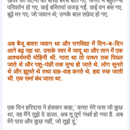
ऊपर
की
घटना
को
बारह
बरस
बीत
गए
.
जगत
में
बहुत
–
से
परिवर्तन
हो
गए
.
कई
बस्तियां
उजड़
गईं
.
कई
वन
बस
गए
.
बूढ़े
मर
गए
.
जो
जवान
थे
;
उनके
बाल
सफ़ेद
हो
गए
.
अब
बैजू
बावरा
जवान
था
और
रागविद्या
में
दिन
–
ब
–
दिन
आगे
बढ़
रहा
था
.
उसके
स्वर
में
जादू
था
और
तान
में
एक
आश्चर्यमयी
मोहिनी
थी
.
गाता
था
तो
पत्थर
तक
पिघल
जाते
थे
और
पशु
–
पंछी
तक
मुग्ध
हो
जाते
थे
.
लोग
सुनते
थे
और
झूमते
थे
तथा
वाह
–
वाह
करते
थे
.
हवा
रुक
जाती
थी
.
एक
समां
बंध
जाता
था
.
एक
दिन
हरिदास
ने
हंसकर
कहा
,‘
वत्स
!
मेरे
पास
जो
कुछ
था
,
वह
मैंने
तुझे
दे
डाला
.
अब
तू
पूर्ण
गंधर्व
हो
गया
है
.
अब
मेरे
पास
और
कुछ
नहीं
,
जो
तुझे
दूं
.’