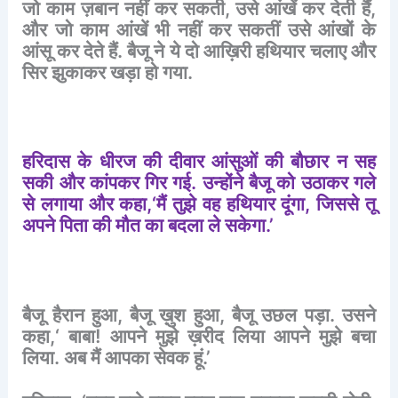
जो
काम
ज़बान
नहीं
कर
सकती
,
उसे
आंखें
कर
देती
हैं
,
और
जो
काम
आंखें
भी
नहीं
कर
सकतीं
उसे
आंखों
के
आंसू
कर
देते
हैं
.
बैजू
ने
ये
दो
आख़िरी
हथियार
चलाए
और
सिर
झुकाकर
खड़ा
हो
गया
.
हरिदास
के
धीरज
की
दीवार
आंसुओं
की
बौछार
न
सह
सकी
और
कांपकर
गिर
गई
.
उन्होंने
बैजू
को
उठाकर
गले
से
लगाया
और
कहा
,‘
मैं
तुझे
वह
हथियार
दूंगा
,
जिससे
तू
अपने
पिता
की
मौत
का
बदला
ले
सकेगा
.’
बैजू
हैरान
हुआ
,
बैजू
ख़ुश
हुआ
,
बैजू
उछल
पड़ा
.
उसने
कहा
,‘
बाबा
!
आपने
मुझे
ख़रीद
लिया
आपने
मुझे
बचा
लिया
.
अब
मैं
आपका
सेवक
हूं
.’