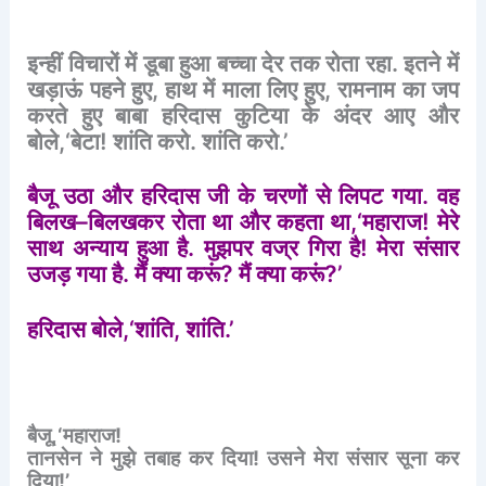
इन्हीं
विचारों
में
डूबा
हुआ
बच्चा
देर
तक
रोता
रहा
.
इतने
में
खड़ाऊं
पहने
हुए
,
हाथ
में
माला
लिए
हुए
,
रामनाम
का
जप
करते
हुए
बाबा
हरिदास
कुटिया
के
अंदर
आए
और
बोले
,‘
बेटा
!
शांति
करो
.
शांति
करो
.’
बैजू
उठा
और
हरिदास
जी
के
चरणों
से
लिपट
गया
.
वह
बिलख
–
बिलखकर
रोता
था
और
कहता
था
,‘
महाराज
!
मेरे
साथ
अन्याय
हुआ
है
.
मुझपर
वज्र
गिरा
है
!
मेरा
संसार
उजड़
गया
है
.
मैं
क्या
करूं
?
मैं
क्या
करूं
?’
हरिदास
बोले
,‘
शांति
,
शांति
.’
बैजू
,‘
महाराज
!
तानसेन
ने
मुझे
तबाह
कर
दिया
!
उसने
मेरा
संसार
सूना
कर
दिया
!’