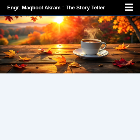
Menu
Skip
Engr. Maqbool Akram : The Story Teller
to
content