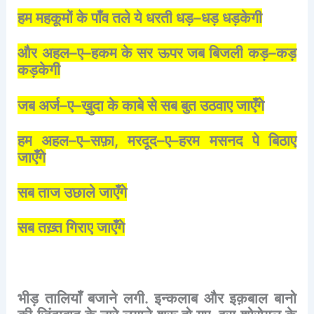
हम
महकूमों
के
पाँव
तले
ये
धरती
धड़
–
धड़
धड़केगी
और
अहल
–
ए
–
हकम
के
सर
ऊपर
जब
बिजली
कड़
–
कड़
कड़केगी
जब
अर्ज
–
ए
–
ख़ुदा
के
काबे
से
सब
बुत
उठवाए
जाएँगे
हम
अहल
–
ए
–
सफ़ा
,
मरदूद
–
ए
–
हरम
मसनद
पे
बिठाए
जाएँगे
सब
ताज
उछाले
जाएँगे
सब
तख़्त
गिराए
जाएँगे
भीड़
तालियाँ
बजाने
लगी
.
इन्कलाब
और
इक़बाल
बानो