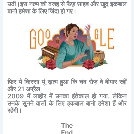
उठी।इस
नज़्म
की
वजह
से
फैज़
साहब
और
खुद
इकबाल
बानो
हमेशा
के
लिए
जिंदा
हो
गए।
फिर
ये
किस्सा
यूं
ख़त्म
हुआ
कि
चंद
रोज़
वे
बीमार
रहीं
और
21
अप्रैल
,
2009
में
लाहौर
में
उनका
इंतेकाल
हो
गया
.
लेकिन
उनके
सुनने
वालों
के
लिए
इकबाल
बानो
हमेशा
हैं
और
रहेंगी।
The
End