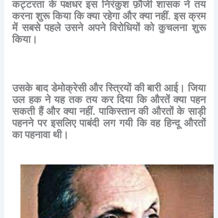
कट्टरता
के
पक्षधर
इस
निरंकुश
फ़ौजी
शासक
ने
तय
करना
शुरू
किया
कि
क्या
रहेगा
और
क्या
नहीं
.
इस
क्रम
में
सबसे
पहले
उसने
अपने
विरोधियों
को
कुचलना
शुरू
किया।
उसके
बाद
डेमोक्रेसी
और
स्त्रियों
की
बारी
आई।
जिया
उल
हक
ने
यह
तक
तय
कर
दिया
कि
औरतें
क्या
पहन
सकती
हैं
और
क्या
नहीं
.
पाकिस्तान
की
औरतों
के
साड़ी
पहनने
पर
इसलिए
पाबंदी
लग
गयी
कि
वह
हिन्दू
औरतों
का
पहनावा
थी।