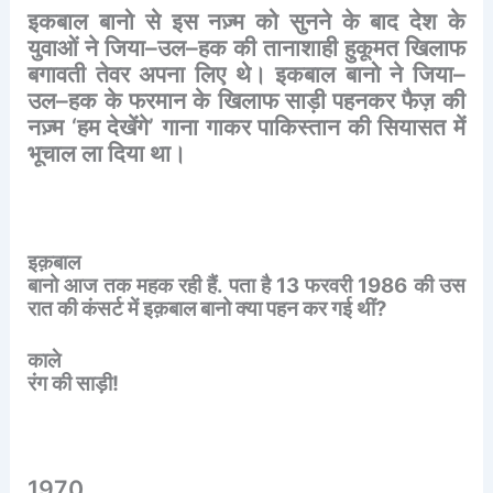
इकबाल
बानो
से
इस
नज़्म
को
सुनने
के
बाद
देश
के
युवाओं
ने
जिया
–
उल
–
हक
की
तानाशाही
हुकूमत
खिलाफ
बगावती
तेवर
अपना
लिए
थे।
इकबाल
बानो
ने
जिया
–
उल
–
हक
के
फरमान
के
खिलाफ
साड़ी
पहनकर
फैज़
की
नज़्म
‘
हम
देखेंगे
’
गाना
गाकर
पाकिस्तान
की
सियासत
में
भूचाल
ला
दिया
था।
इक़बाल
बानो
आज
तक
महक
रही
हैं
.
पता
है
13
फरवरी
1986
की
उस
रात
की
कंसर्ट
में
इक़बाल
बानो
क्या
पहन
कर
गई
थीं
?
काले
रंग
की
साड़ी
!
1970