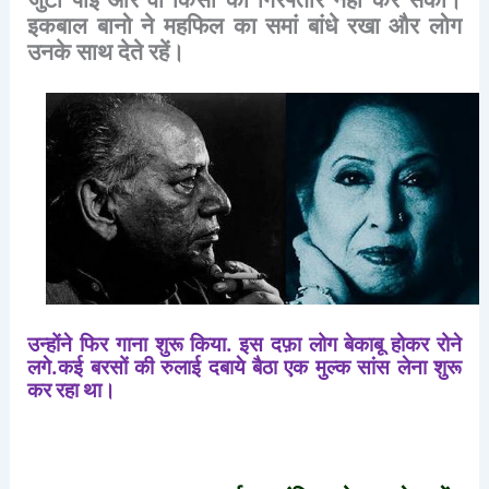
इकबाल
बानो
ने
महफिल
का
समां
बांधे
रखा
और
लोग
उनके
साथ
देते
रहें।
उन्होंने
फिर
गाना
शुरू
किया
.
इस
दफ़ा
लोग
बेकाबू
होकर
रोने
लगे
.
कई
बरसों
की
रुलाई
दबाये
बैठा
एक
मुल्क
सांस
लेना
शुरू
कर
रहा
था।