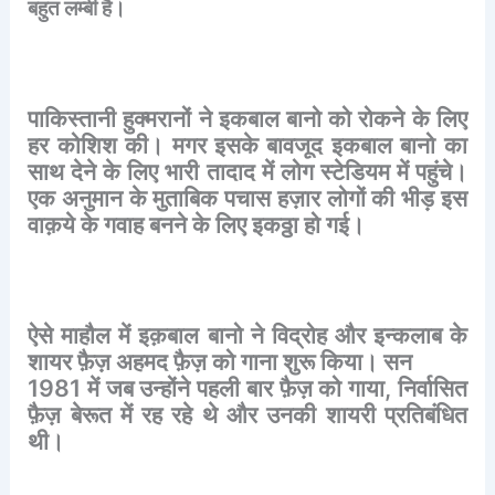
बहुत
लम्बी
है।
पाकिस्तानी
हुक्मरानों
ने
इकबाल
बानो
को
रोकने
के
लिए
हर
कोशिश
की।
मगर
इसके
बावजूद
इकबाल
बानो
का
साथ
देने
के
लिए
भारी
तादाद
में
लोग
स्टेडियम
में
पहुंचे।
एक
अनुमान
के
मुताबिक
पचास
हज़ार
लोगों
की
भीड़
इस
वाक़ये
के
गवाह
बनने
के
लिए
इकठ्ठा
हो
गई।
ऐसे
माहौल
में
इक़बाल
बानो
ने
विद्रोह
और
इन्कलाब
के
शायर
फ़ैज़
अहमद
फ़ैज़
को
गाना
शुरू
किया।
सन
1981
में
जब
उन्होंने
पहली
बार
फ़ैज़
को
गाया
,
निर्वासित
फ़ैज़
बेरूत
में
रह
रहे
थे
और
उनकी
शायरी
प्रतिबंधित
थी।