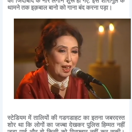
की
जिंदाबाद
के
नारे
लगाने
शुरू
हो
गए
.
इस
शोरोगुल
के
थामने
तक
इक़बाल
बानो
को
गाना
बंद
करना
पड़ा।
स्टेडियम
में
तालियों
की
गडगडाहट
का
इतना
जबरदस्त
शोर
था
कि
लोगों
का
जज्बा
देखकर
पुलिस
हिम्मत
नहीं
जुटा
पाई
और
वो
किसी
को
गिरफ्तार
नहीं
कर
सकी।