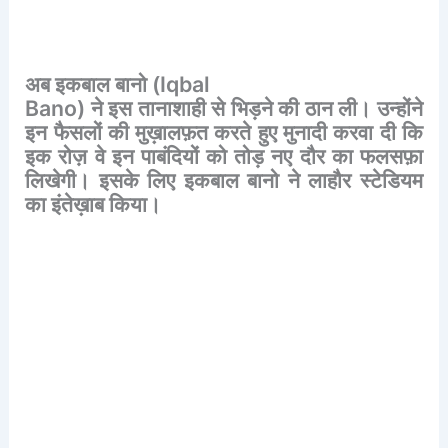
अब
इकबाल
बानो
(Iqbal
Bano)
ने
इस
तानाशाही
से
भिड़ने
की
ठान
ली।
उन्होंने
इन
फैसलों
की
मुख़ालफ़त
करते
हुए
मुनादी
करवा
दी
कि
इक
रोज़
वे
इन
पाबंदियों
को
तोड़
नए
दौर
का
फलसफ़ा
लिखेगी।
इसके
लिए
इकबाल
बानो
ने
लाहौर
स्टेडियम
का
इंतेख़ाब
किया।