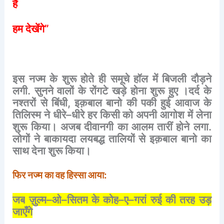
है
हम
देखेंगे
”
इस
नज्म
के
शुरू
होते
ही
समूचे
हॉल
में
बिजली
दौड़ने
लगी
.
सुनने
वालों
के
रोंगटे
खड़े
होना
शुरू
हुए
।दर्द
के
नश्तरों
से
बिंधी
,
इक़बाल
बानो
की
पकी
हुई
आवाज
के
तिलिस्म
ने
धीरे
–
धीरे
हर
किसी
को
अपनी
आगोश
में
लेना
शुरू
किया।
अजब
दीवानगी
का
आलम
तारीं
होने
लगा
.
लोगों
ने
बाकायदा
लयबद्ध
तालियों
से
इक़बाल
बानो
का
साथ
देना
शुरू
किया।
फिर
नज्म
का
वह
हिस्सा
आया
:
जब
ज़ुल्म
–
ओ
–
सितम
के
कोह
–
ए
–
गरां
रुई
की
तरह
उड़
जाएँगे