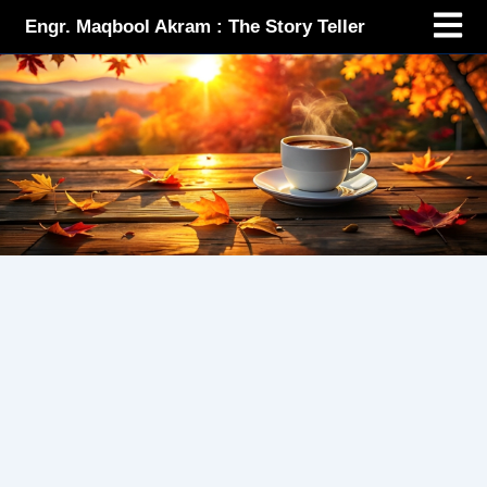
Menu
Skip
Engr. Maqbool Akram : The Story Teller
to
content