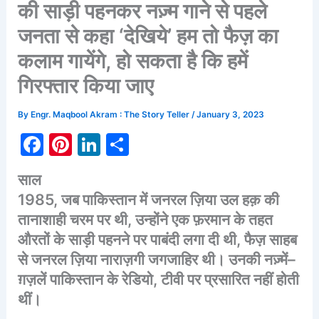
की साड़ी पहनकर नज़्म गाने से पहले
जनता से कहा ‘देखिये’ हम तो फैज़ का
कलाम गायेंगे, हो सकता है कि हमें
गिरफ्तार किया जाए
By
Engr. Maqbool Akram : The Story Teller
/
January 3, 2023
F
Pi
Li
S
a
nt
n
h
साल
c
er
k
ar
1985,
जब
पाकिस्तान
में
जनरल
ज़िया
उल
हक़
की
e
e
e
e
तानाशाही
चरम
पर
थी
,
उन्होंने
एक
फ़रमान
के
तहत
b
st
dI
औरतों
के
साड़ी
पहनने
पर
पाबंदी
लगा
दी
थी
,
फैज़
साहब
o
n
से
जनरल
ज़िया
नाराज़गी
जगजाहिर
थी।
उनकी
नज़्में
–
o
ग़ज़लें
पाकिस्तान
के
रेडियो
,
टीवी
पर
प्रसारित
नहीं
होती
थीं।
k