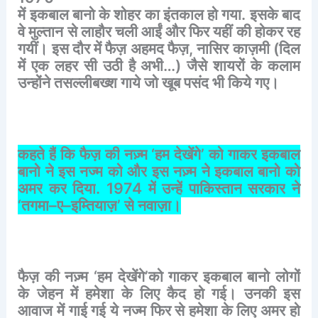
में
इकबाल
बानो
के
शोहर
का
इंतकाल
हो
गया
.
इसके
बाद
वे
मुल्तान
से
लाहौर
चली
आईं
और
फिर
यहीं
की
होकर
रह
गयीं।
इस
दौर
में
फैज़
अहमद
फैज़
,
नासिर
काज़मी
(
दिल
में
एक
लहर
सी
उठी
है
अभी
…)
जैसे
शायरों
के
कलाम
उन्होंने
तसल्लीबख्श
गाये
जो
खूब
पसंद
भी
किये
गए।
कहते
हैं
कि
फैज़
की
नज़्म
‘
हम
देखेंगे
’
को
गाकर
इकबाल
बानो
ने
इस
नज्म
को
और
इस
नज़्म
ने
इकबाल
बानो
को
अमर
कर
दिया
. 1974
में
उन्हें
पाकिस्तान
सरकार
ने
‘
तगमा
–
ए
–
इम्तियाज़
’
से
नवाज़ा।
फैज़
की
नज़्म
‘
हम
देखेंगे
’
को
गाकर
इकबाल
बानो
लोगों
के
जेहन
में
हमेशा
के
लिए
कैद
हो
गई।
उनकी
इस
आवाज
में
गाई
गई
ये
नज्म
फिर
से
हमेशा
के
लिए
अमर
हो