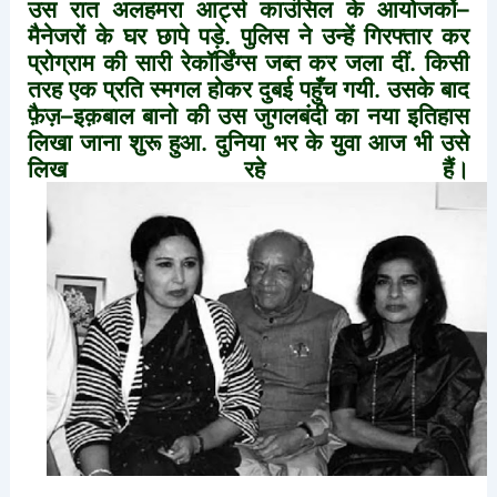
उस
रात
अलहमरा
आर्ट्स
काउंसिल
के
आयोजकों
–
मैनेजरों
के
घर
छापे
पड़े
.
पुलिस
ने
उन्हें
गिरफ्तार
कर
प्रोग्राम
की
सारी
रेकॉर्डिंग्स
जब्त
कर
जला
दीं
.
किसी
तरह
एक
प्रति
स्मगल
होकर
दुबई
पहुँच
गयी
.
उसके
बाद
फ़ैज़
–
इक़बाल
बानो
की
उस
जुगलबंदी
का
नया
इतिहास
लिखा
जाना
शुरू
हुआ
.
दुनिया
भर
के
युवा
आज
भी
उसे
लिख
रहे
हैं।