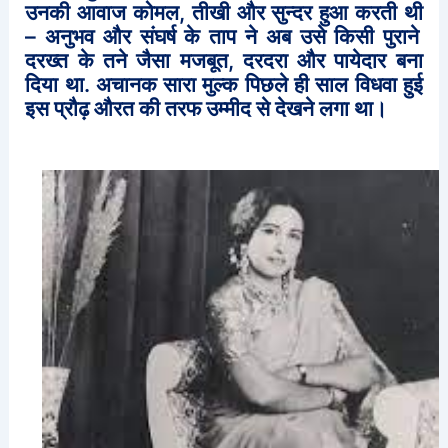
उनकी
आवाज
कोमल
,
तीखी
और
सुन्दर
हुआ
करती
थी
–
अनुभव
और
संघर्ष
के
ताप
ने
अब
उसे
किसी
पुराने
दरख्त
के
तने
जैसा
मजबूत
,
दरदरा
और
पायेदार
बना
दिया
था
.
अचानक
सारा
मुल्क
पिछले
ही
साल
विधवा
हुई
इस
प्रौढ़
औरत
की
तरफ
उम्मीद
से
देखने
लगा
था।