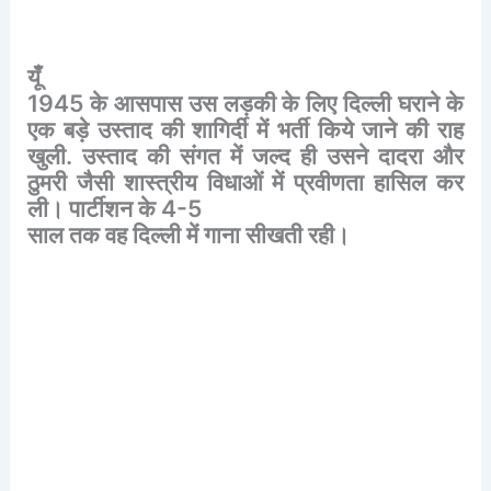
यूँ
1945
के
आसपास
उस
लड़की
के
लिए
दिल्ली
घराने
के
एक
बड़े
उस्ताद
की
शागिर्दी
में
भर्ती
किये
जाने
की
राह
खुली
.
उस्ताद
की
संगत
में
जल्द
ही
उसने
दादरा
और
ठुमरी
जैसी
शास्त्रीय
विधाओं
में
प्रवीणता
हासिल
कर
ली।
पार्टीशन
के
4-5
साल
तक
वह
दिल्ली
में
गाना
सीखती
रही।