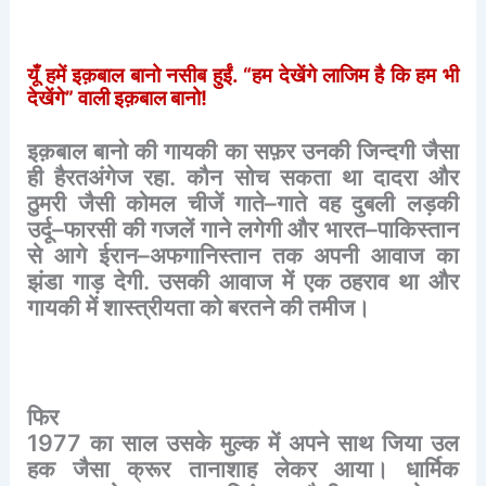
यूँ
हमें
इक़बाल
बानो
नसीब
हुईं
. “
हम
देखेंगे
लाजिम है कि हम भी
देखेंगे
”
वाली
इक़बाल
बानो
!
इक़बाल
बानो
की
गायकी
का
सफ़र
उनकी
जिन्दगी
जैसा
ही
हैरतअंगेज
रहा
.
कौन
सोच
सकता
था
दादरा
और
ठुमरी
जैसी
कोमल
चीजें
गाते
–
गाते
वह
दुबली
लड़की
उर्दू
–
फारसी
की
गजलें
गाने
लगेगी
और
भारत
–
पाकिस्तान
से
आगे
ईरान
–
अफगानिस्तान
तक
अपनी
आवाज
का
झंडा
गाड़
देगी
.
उसकी
आवाज
में
एक
ठहराव
था
और
गायकी
में
शास्त्रीयता
को
बरतने
की
तमीज।
फिर
1977
का
साल
उसके
मुल्क
में
अपने
साथ
जिया
उल
हक
जैसा
क्रूर
तानाशाह
लेकर
आया।
धार्मिक