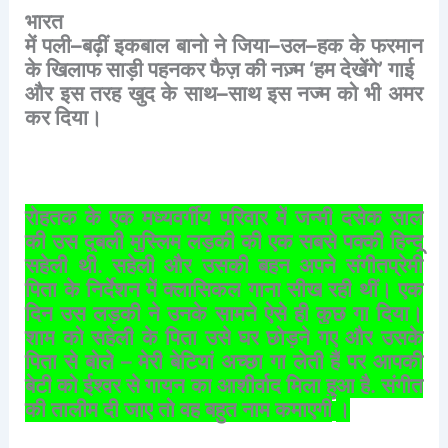
भारत
में
पली
–
बढ़ीं
इकबाल
बानो
ने
जिया
–
उल
–
हक
के
फरमान
के
खिलाफ
साड़ी
पहनकर
फैज़
की
नज़्म
‘
हम
देखेंगे
’
गाई
और
इस
तरह
खुद
के
साथ
–
साथ
इस
नज्म
को
भी
अमर
कर
दिया।
रोहतक
के
एक
मध्यवर्गीय
परिवार
में
जन्मी
दसेक
साल
की
उस
दुबली
मुस्लिम
लड़की
की
एक
सबसे
पक्की
हिन्दू
सहेली
थी
.
सहेली
और
उसकी
बहन
अपने
संगीतप्रेमी
पिता
के
निर्देशन
में
क्लासिकल
गाना
सीख
रही
थीं।
एक
दिन
उस
लड़की
ने
उनके
सामने
ऐसे
ही
कुछ
गा
दिया।
शाम
को
सहेली
के
पिता
उसे
घर
छोड़ने
गए
और
उसके
पिता
से
बोले
–
मेरी
बेटियां
अच्छा
गा
लेती
हैं
पर
आपकी
बेटी
को
ईश्वर
से
गायन
का
आशीर्वाद
मिला
हुआ
है
.
संगीत
की
तालीम
दी
जाए
तो
वह
बहुत
नाम
कमाएगी
।