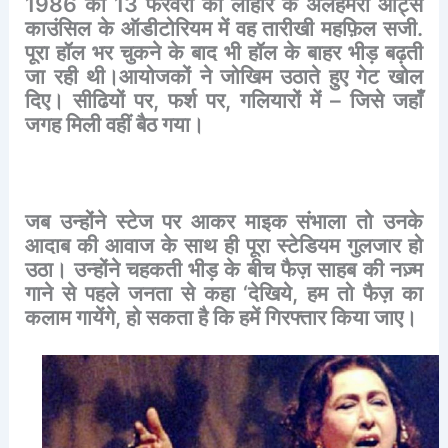
1986
की
13
फरवरी
को
लाहौर
के
अलहमरा
आर्ट्स
काउंसिल
के
ऑडीटोरियम
में
वह
तारीखी
महफ़िल
सजी
.
पूरा
हॉल
भर
चुकने
के
बाद
भी
हॉल
के
बाहर
भीड़
बढ़ती
जा
रही
थी।आयोजकों
ने
जोखिम
उठाते
हुए
गेट
खोल
दिए।
सीढियों
पर
,
फर्श
पर
,
गलियारों
में
–
जिसे
जहाँ
जगह
मिली
वहीं
बैठ
गया।
जब
उन्होंने
स्टेज
पर
आकर
माइक
संभाला
तो
उनके
आदाब
की
आवाज
के
साथ
ही
पूरा
स्टेडियम
गुलजार
हो
उठा।
उन्होंने
चहकती
भीड़
के
बीच
फैज़
साहब
की
नज़्म
गाने
से
पहले
जनता
से
कहा
‘
देखिये
,
हम
तो
फैज़
का
कलाम
गायेंगे
,
हो
सकता
है
कि
हमें
गिरफ्तार
किया
जाए।