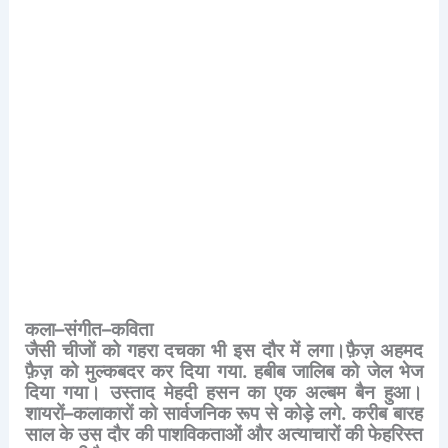
कला
–
संगीत
–
कविता
जैसी
चीजों
को
गहरा
दचका
भी
इस
दौर
में
लगा।फ़ैज़
अहमद
फ़ैज़
को
मुल्कबदर
कर
दिया
गया
.
हबीब
जालिब
को
जेल
भेज
दिया
गया।
उस्ताद
मेहदी
हसन
का
एक
अल्बम
बैन
हुआ।
शायरों
–
कलाकारों
को
सार्वजनिक
रूप
से
कोड़े
लगे
.
करीब
बारह
साल
के
उस
दौर
की
पाशविकताओं
और
अत्याचारों
की
फेहरिस्त