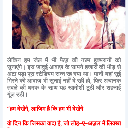
लेकिन
हम
जेल
में
भी
फैज़
की
नज़्म
हुक्मरानों
को
सुनाएंगे।
इस
जादुई
आवाज़
के
सामने
हजारों
की
भीड़
से
अटा
पड़ा
पूरा
स्टेडियम
सन्न
रह
गया
था।
मानों
यहां
सुई
गिरने
की
आवाज़
भी
सुनाई
नहीं
दे
रही
हो
,
फिर
अचानक
तबले
की
धमक
के
साथ
यह
खामोशी
ठूठी
और
शहनाई
गूंज
उठी।
“
हम
देखेंगे
,
लाजिम
है
कि
हम
भी
देखेंगे
वो
दिन
कि
जिसका
वादा
है
,
जो
लौह
–
ए
–
अज़ल
में
लिक्खा