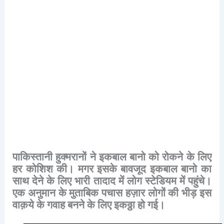
पाकिस्तानी
हुक्मरानों
ने
इकबाल
बानो
को
रोकने
के
लिए
हर
कोशिश
की।
मगर
इसके
बावजूद
इकबाल
बानो
का
साथ
देने
के
लिए
भारी
तादाद
में
लोग
स्टेडियम
में
पहुंचे।
एक
अनुमान
के
मुताबिक
पचास
हज़ार
लोगों
की
भीड़
इस
वाक़ये
के
गवाह
बनने
के
लिए
इकठ्ठा
हो
गई।