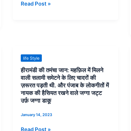
Read Post »
अमृता
ऐसे
शेरगिल.
कई
शहर
हैं,
जो
अपने
काला
हीरामंडी
life Style
जादू,
की
हीरामंडी की तमंचा जान: महफ़िल में मिलने
अघोरी
तमंचा
वाली सलामी समेटने के लिए चादरों की
और
जान:
ज़रूरत पड़ती थी. और पंजाब के लोकगीतों में
तंत्र-
महफ़िल
नायक की हैसियत रखने वाले जग्गा जट्ट
मंत्र
में
उर्फ़ जग्गा डाकू
के
मिलने
January 14, 2023
केंद्र
वाली
के
सलामी
Read Post »