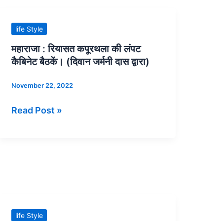
सकता
Maharaja
है
Jai
महाराजा
life Style
कि
Singh
:
महाराजा : रियासत कपूरथला की लंपट
हमें
of
रियासत
कैबिनेट बैठकें। (दिवान जर्मनी दास द्वारा)
गिरफ्तार
Alwar
कपूरथला
किया
(Divan
की
November 22, 2022
जाए
Jarmani
लंपट
Read Post »
Das
कैबिनेट
book
बैठकें।
Maharaja).
(दिवान
जर्मनी
दास
द्वारा)
महान
life Style