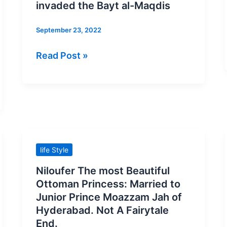
भी
for
invaded the Bayt al-Maqdis
अपनी
a
कुर्सियों
September 23, 2022
human
से
except
Read Post »
चिपके
for
रहते
Yusha
ibn
Nun
(A.S)
on
Niloufer
the
life Style
The
evening
Niloufer The most Beautiful
most
he
Ottoman Princess: Married to
Beautiful
invaded
Junior Prince Moazzam Jah of
Ottoman
the
Hyderabad. Not A Fairytale
Princess:
End.
Bayt