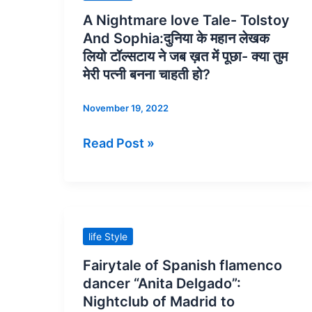
जीवन
Nightmare
A Nightmare love Tale- Tolstoy
मूल्यों
love
And Sophia:दुनिया के महान लेखक
से
Tale-
लियो टॉल्सटाय ने जब ख़त में पूछा- क्या तुम
समझौता
Tolstoy
मेरी पत्नी बनना चाहती हो?
न
And
November 19, 2022
करने
Sophia:दुनिया
की
के
Read Post »
कहानी
महान
है
लेखक
–
लियो
जब
टॉल्सटाय
स्वीडिश
ने
Fairytale
life Style
नोबेल
जब
of
Fairytale of Spanish flamenco
एकेडमी
ख़त
Spanish
dancer “Anita Delgado”:
ने
में
flamenco
Nightclub of Madrid to