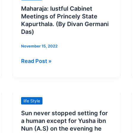
मैरी
में
lustful
Maharaja: lustful Cabinet
क्यूरी
साबुन
Cabinet
Meetings of Princely State
ने
का
Meetings
Kapurthala. (By Divan Germani
किया
विज्ञापन
of
Das)
था.
,
Princely
November 15, 2022
जिसे
State
देखने
Kapurthala.
Read Post »
के
(By
लिए
Divan
सिनेमाहॉल
Germani
में
Das)
दर्शक
Sun
life Style
इंटरवल
never
Sun never stopped setting for
के
stopped
a human except for Yusha ibn
वक़्त
setting
Nun (A.S) on the evening he