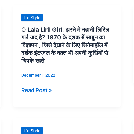
रखने
तैराकी
वाले
सिखाना
O
life Style
जग्गा
शुरू
Lala
O Lala Liril Girl: झरने में नहाती लिरिल
जट्ट
किया.दो
Liril
गर्ल याद है? 1970 के दशक में साबुन का
उर्फ़
विषयों
Girl:
विज्ञापन , जिसे देखने के लिए सिनेमाहॉल में
जग्गा
-फिजिक्स
झरने
दर्शक इंटरवल के वक़्त भी अपनी कुर्सियों से
डाकू
और
में
चिपके रहते
केमिस्ट्री
नहाती
December 1, 2022
–
लिरिल
में
गर्ल
Read Post »
नोबेल
याद
जीतने
है?
का
1970
कारनामा
के
सिर्फ
दशक
Maharaja:
life Style