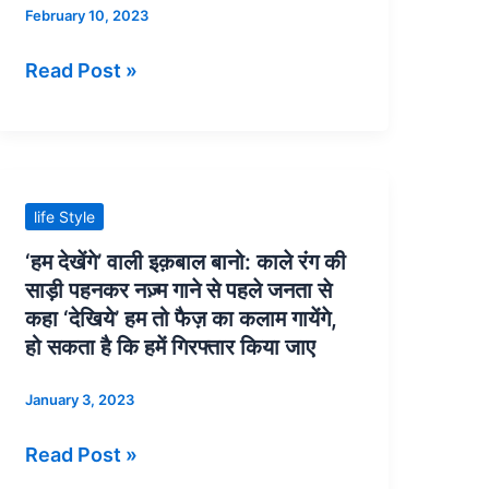
February 10, 2023
‘दास्ताने
Gobind
अवध’
Kaur:
Read Post »
(योगेश
Plight
प्रवीन)
from
Palace
that
ended
‘हम
life Style
in
देखेंगे’
‘हम देखेंगे’ वाली इक़बाल बानो: काले रंग की
a
वाली
साड़ी पहनकर नज़्म गाने से पहले जनता से
Cow
इक़बाल
कहा ‘देखिये’ हम तो फैज़ का कलाम गायेंगे,
dung
बानो:
हो सकता है कि हमें गिरफ्तार किया जाए
well
काले
January 3, 2023
disgrace
रंग
and
की
Read Post »
poverty
साड़ी