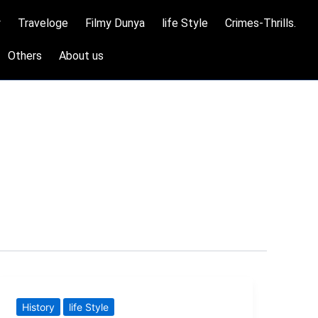
y
Traveloge
Filmy Dunya
life Style
Crimes-Thrills.
Others
About us
कार्ल
History
life Style