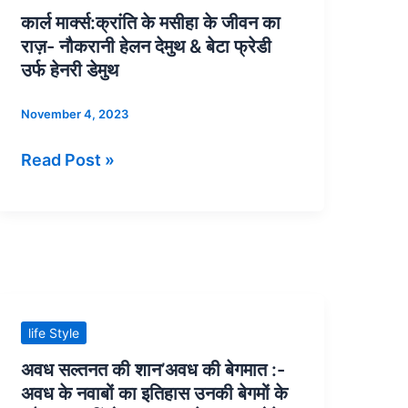
मार्क्स:क्रांति
कार्ल मार्क्स:क्रांति के मसीहा के जीवन का
के
राज़- नौकरानी हेलन देमुथ & बेटा फ्रेडी
मसीहा
उर्फ हेनरी डेमुथ
के
जीवन
November 4, 2023
का
Read Post »
राज़-
नौकरानी
हेलन
देमुथ
&
बेटा
फ्रेडी
अवध
life Style
उर्फ
सल्तनत
अवध सल्तनत की शान’अवध की बेगमात :-
हेनरी
की
अवध के नवाबों का इतिहास उनकी बेगमों के
डेमुथ