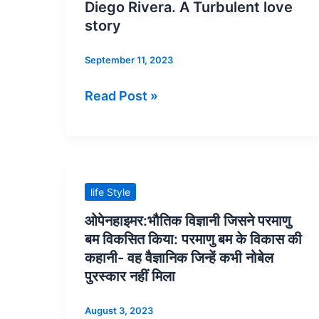
The
Diego Rivera. A Turbulent love
Story
story
of
September 11, 2023
Mexican
artists
Read Post »
Frida
Kahlo
and
Diego
Rivera.
ओपेनहाइमर:भौतिक
life Style
A
विज्ञानी
ओपेनहाइमर:भौतिक विज्ञानी जिसने परमाणु
Turbulent
जिसने
बम विकसित किया: परमाणु बम के विकास की
love
परमाणु
कहानी- वह वैज्ञानिक जिन्हें कभी नोबेल
story
बम
पुरस्कार नहीं मिला
विकसित
August 3, 2023
किया: