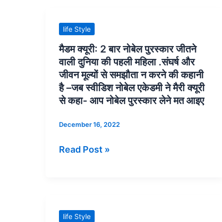
सोना,
की
फलकनुमा
दुकान
मैडम
life Style
पैलेस
में
क्यूरी:
मैडम क्यूरी: 2 बार नोबेल पुरस्कार जीतने
के
दाढ़ी
2
वाली दुनिया की पहली महिला .संघर्ष और
मालिक
पर
बार
जीवन मूल्यों से समझौता न करने की कहानी
साबुन-
नोबेल
है –जब स्वीडिश नोबेल एकेडमी ने मैरी क्यूरी
झाग
पुरस्कार
से कहा- आप नोबेल पुरस्कार लेने मत आइए
वाली
जीतने
December 16, 2022
लड़की
वाली
के
दुनिया
Read Post »
रूप
की
में
पहली
काम
महिला
किया.
.संघर्ष
और
A
life Style