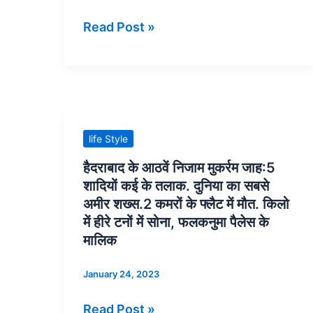
परमाणु
Read Post »
बम
के
विकास
की
कहानी-
वह
हैदराबाद
life Style
वैज्ञानिक
के
हैदराबाद के आठवें निजाम मुकर्रम जाह:5
जिन्हें
आठवें
शादियों कई के तलाक. दुनिया का सबसे
कभी
निजाम
अमीर शख्स.2 कमरों के फ्लैट में मौत. किलो
नोबेल
मुकर्रम
में हीरे टनों में सोना, फलकनुमा पैलेस के
पुरस्कार
जाह:5
मालिक
नहीं
शादियों
January 24, 2023
मिला
कई
के
Read Post »