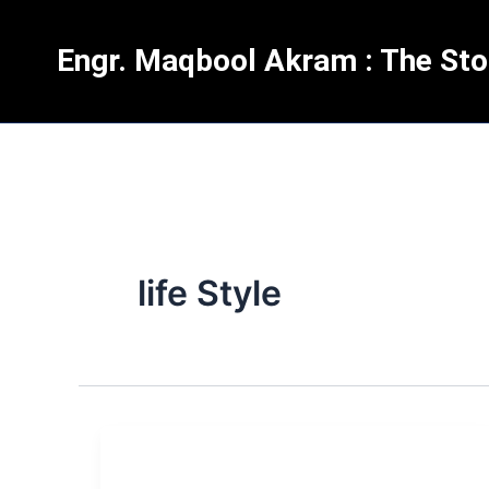
Skip
to
Engr. Maqbool Akram : The Stor
content
life Style
I
fell