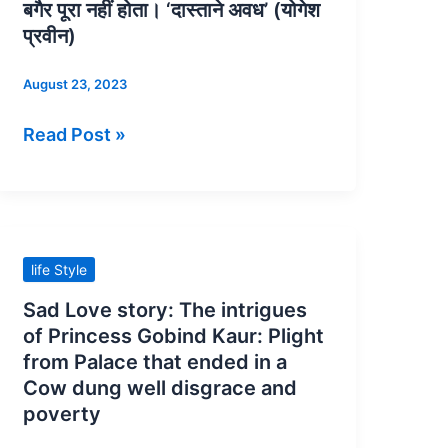
शान’अवध
बगैर पूरा नहीं होता। ‘दास्ताने अवध’ (योगेश
की
प्रवीन)
बेगमात
August 23, 2023
:-
अवध
Read Post »
के
नवाबों
का
इतिहास
उनकी
Sad
life Style
बेगमों
Love
Sad Love story: The intrigues
के
story:
of Princess Gobind Kaur: Plight
बगैर
The
from Palace that ended in a
पूरा
intrigues
Cow dung well disgrace and
नहीं
of
poverty
होता।
Princess