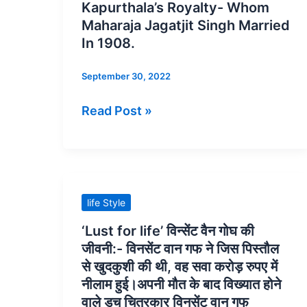
मैरी
पूछा-
dancer
Kapurthala’s Royalty- Whom
क्यूरी
क्या
“Anita
Maharaja Jagatjit Singh Married
से
तुम
In 1908.
Delgado”:
कहा-
मेरी
Nightclub
September 30, 2022
आप
पत्नी
of
नोबेल
बनना
Madrid
Read Post »
पुरस्कार
चाहती
to
लेने
हो?
Kapurthala’s
मत
Royalty-
आइए
Whom
‘Lust
Maharaja
life Style
for
Jagatjit
‘Lust for life’ विन्सेंट वैन गोघ की
life’
Singh
जीवनी:- विनसेंट वान गफ ने जिस पिस्तौल
विन्सेंट
Married
से खुदकुशी की थी, वह सवा करोड़ रुपए में
वैन
In
नीलाम हुई।अपनी मौत के बाद विख्यात होने
गोघ
वाले डच चित्रकार विनसेंट वान गफ
1908.