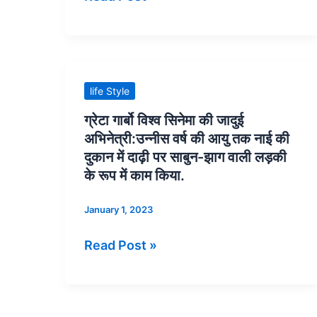
तलाक.
दुनिया
का
सबसे
अमीर
ग्रेटा
life Style
शख्स.2
गार्बो
ग्रेटा गार्बो विश्व सिनेमा की जादुई
कमरों
विश्व
अभिनेत्री:उन्नीस वर्ष की आयु तक नाई की
के
सिनेमा
दुकान में दाढ़ी पर साबुन-झाग वाली लड़की
फ्लैट
की
के रूप में काम किया.
में
जादुई
January 1, 2023
मौत.
अभिनेत्री:उन्नीस
किलो
वर्ष
Read Post »
में
की
हीरे
आयु
टनों
तक
में
नाई