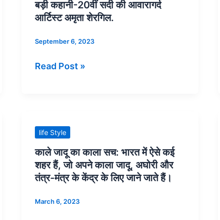
उनकी
फ्रीडा
बड़ी कहानी-20वीं सदी की आवारागर्द
विधवा
काहलो:
आर्टिस्ट अमृता शेरगिल.
पत्नी
छोटी
September 6, 2023
के
उमर
लिए
(जीवन
Read Post »
रहस्य
के
ही
केवल
बना
28
रहा.
वर्ष)
की
काले
life Style
बड़ी
जादू
काले जादू का काला सच: भारत में ऐसे कई
कहानी-20वीं
का
शहर हैं, जो अपने काला जादू, अघोरी और
सदी
काला
तंत्र-मंत्र के केंद्र के लिए जाने जाते हैं।
की
सच:
आवारागर्द
भारत
March 6, 2023
आर्टिस्ट
में