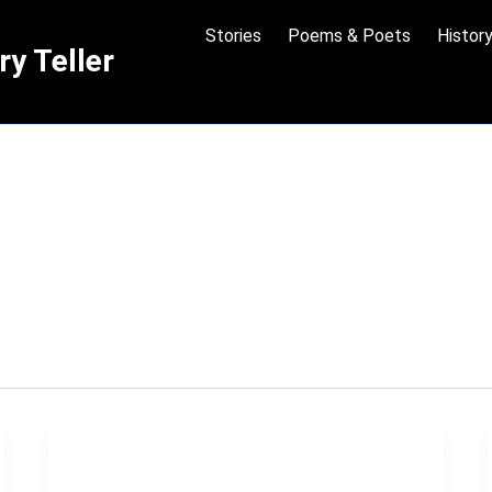
Stories
Poems & Poets
Histor
y Teller
पटना
की