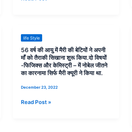
लिए
समेटने
जाने
के
जाते
लिए
हैं।
चादरों
की
56
life Style
ज़रूरत
वर्ष
56 वर्ष की आयु में मैरी की बेटियों ने अपनी
पड़ती
की
माँ को तैराकी सिखाना शुरू किया.दो विषयों
थी.
आयु
-फिजिक्स और केमिस्ट्री – में नोबेल जीतने
और
में
का कारनामा सिर्फ मैरी क्यूरी ने किया था.
पंजाब
मैरी
December 23, 2022
के
की
लोकगीतों
बेटियों
Read Post »
में
ने
नायक
अपनी
की
माँ
हैसियत
को