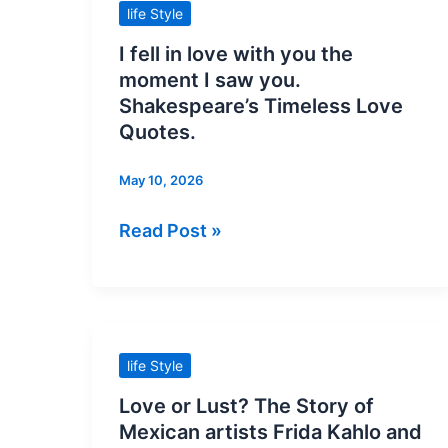
in
life Style
love
I fell in love with you the
with
moment I saw you.
you
Shakespeare’s Timeless Love
the
Quotes.
moment
May 10, 2026
I
saw
Read Post »
you.
Shakespeare’s
Timeless
Love
Quotes.
Love
life Style
or
Love or Lust? The Story of
Lust?
Mexican artists Frida Kahlo and