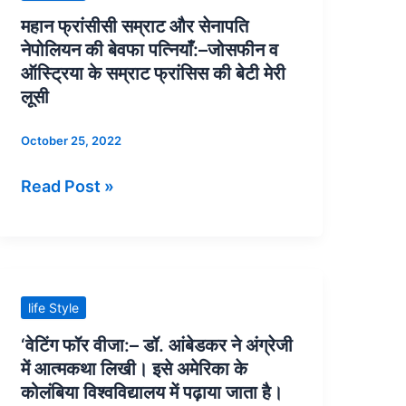
फ्रांसीसी
महान फ्रांसीसी सम्राट और सेनापति
सम्राट
नेपोलियन की बेवफा पत्नियाँ:–जोसफीन व
और
ऑस्ट्रिया के सम्राट फ्रांसिस की बेटी मेरी
सेनापति
लूसी
नेपोलियन
October 25, 2022
की
बेवफा
Read Post »
पत्नियाँ:–
जोसफीन
व
ऑस्ट्रिया
के
‘वेटिंग
life Style
सम्राट
फॉर
‘वेटिंग फॉर वीजा:– डॉ. आंबेडकर ने अंग्रेजी
फ्रांसिस
वीजा:–
में आत्मकथा लिखी। इसे अमेरिका के
की
डॉ.
कोलंबिया विश्वविद्यालय में पढ़ाया जाता है।