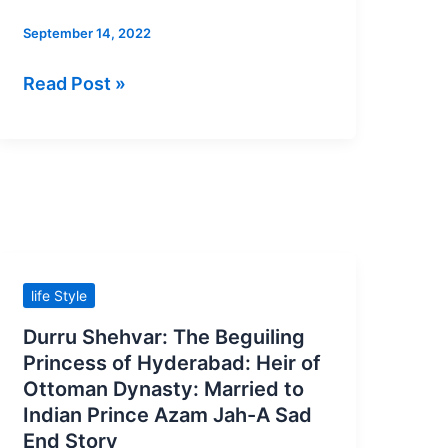
बेटी
आंबेडकर
मेरी
ने
September 14, 2022
लूसी
अंग्रेजी
Read Post »
में
आत्मकथा
लिखी।
इसे
अमेरिका
के
कोलंबिया
Durru
विश्वविद्यालय
life Style
Shehvar:
में
Durru Shehvar: The Beguiling
The
पढ़ाया
Princess of Hyderabad: Heir of
Beguiling
जाता
Ottoman Dynasty: Married to
Princess
है।
Indian Prince Azam Jah-A Sad
of
End Story