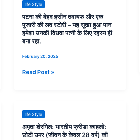
बेहद
life Style
हसीन
पटना की बेहद हसीन तवायफ और एक
तवायफ
पुजारी की लव स्टोरी – यह सूखा हुआ पान
और
हमेशा उनकी विधवा पत्नी के लिए रहस्य ही
एक
बना रहा.
पुजारी
February 20, 2025
की
लव
Read Post »
स्टोरी
–
यह
सूखा
हुआ
अमृता
life Style
पान
शेरगिल:
अमृता शेरगिल: भारतीय फ्रीडा काहलो:
हमेशा
भारतीय
छोटी उमर (जीवन के केवल 28 वर्ष) की