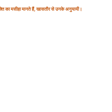
्ति
का
मसीहा
मानते
हैं
,
खासतौर
से
उनके
अनुयायी।