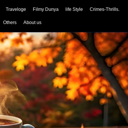
Traveloge
Filmy Dunya
life Style
Crimes-Thrills.
Others
About us