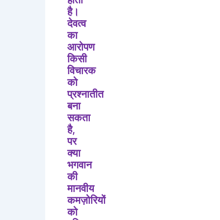
है।
देवत्व
का
आरोपण
किसी
विचारक
को
प्रश्नातीत
बना
सकता
है
,
पर
क्या
भगवान
की
मानवीय
कमज़ोरियों
को