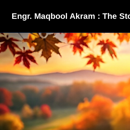
Skip
to
Engr. Maqbool Akram : The Sto
content