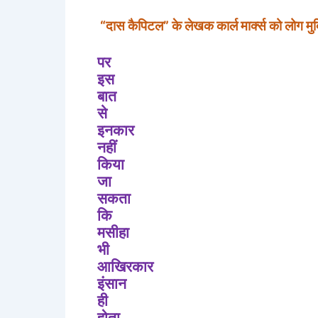
“
दास
कैपिटल
”
के
लेखक
कार्ल
मार्क्स
को
लोग
मुक
पर
इस
बात
से
इनकार
नहीं
किया
जा
सकता
कि
मसीहा
भी
आखिरकार
इंसान
ही
होता