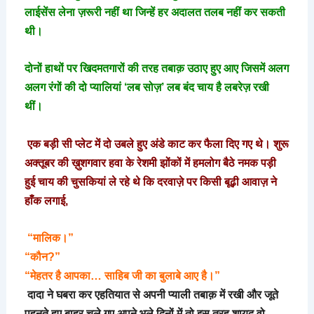
लाईसेंस
लेना
ज़रूरी
नहीं
था
जिन्हें
हर
अदालत
तलब
नहीं
कर
सकती
थी।
दोनों
हाथों
पर
खिदमतगारों
की
तरह
तबाक़
उठाए
हुए
आए
जिसमें
अलग
अलग
रंगों
की
दो
प्यालियां
‘
लब
सोज़
’
लब
बंद
चाय
है
लबरेज़
रखी
थीं।
एक
बड़ी
सी
प्लेट
में
दो
उबले
हुए
अंडे
काट
कर
फैला
दिए
गए
थे।
शुरू
अक्तूबर
की
ख़ुशगवार
हवा
के
रेशमी
झोंकों
में
हमलोग
बैठे
नमक
पड़ी
हुई
चाय
की
चुसकियां
ले
रहे
थे
कि
दरवाज़े
पर
किसी
बूढ़ी
आवाज़
ने
हाँक
लगाई
,
“
मालिक।
”
“
कौन
?”
“
मेहतर
है
आपका
…
साहिब
जी
का
बुलाबे
आए
है।
”
दादा ने घबरा कर एहतियात से अपनी प्याली तबाक़ में रखी और जूते
पहनते हुए बाहर चले गए अपने भले दिनों में तो इस तरह शायद वो