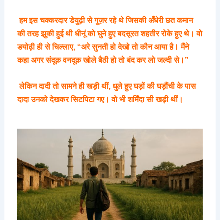
हम
इस
चक्करदार
डेयुढ़ी
से
गुज़र
रहे
थे
जिसकी
अँधेरी
छत
कमान
की
तरह
झुकी
हुई
थी
धीनूं
को
घुने
हुए
बदसूरत
शहतीर
रोके
हुए
थे।
वो
डयोढ़ी
ही
से
चिल्लाए
, “
अरे
सुनती
हो
देखो
तो
कौन
आया
है।
मैंने
कहा
अगर
संदूक़
वनदूक़
खोले
बैठी
हो
तो
बंद
कर
लो
जल्दी
से।
”
लेकिन
दादी
तो
सामने
ही
खड़ी
थीं
,
धुले
हुए
घड़ों
की
घड़ौंची
के
पास
दादा
उनको
देखकर
सिटपिटा
गए।
वो
भी
शर्मिंदा
सी
खड़ी
थीं।