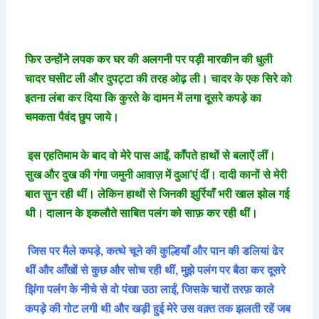
फिर
उन्होंने
लपक
कर
घर
की
अलगनी
पर
पड़ी
मारकीन
की
धुली
चादर
घसीट
ली
और
दुपट्टा
की
तरह
ओढ़
ली।
चादर
के
एक
सिरे
को
इतना
लंबा
कर
दिया
कि
कुरते
के
दामन
में
लगा
दूसरे
कपड़े
का
चमकता
पैवंद
छुप
जाये।
इस
एहतिमाम
के
बाद
वो
मेरे
पास
आईं
,
काँपते
हाथों
से
बलाऐं
लीं।
सुख
और
दुख
की
गंगा
जमुनी
आवाज़
में
दुआ
’
एं
दीं।
दादी
कानों
से
मेरी
बात
सुन
रही
थीं।
लेकिन
हाथों
से
जिनकी
झुर्रियाँ
भरी
खाल
झोल
गई
थी।
दालान
के
इकलौते
साबित
पलंग
को
साफ़
कर
रही
थीं।
जिस
पर
मैले
कपड़े
,
कत्थे
चूने
की
कुल्हियाँ
और
पान
की
डलियां
ढेर
थीं
और
आँखों
से
कुछ
और
सोच
रही
थीं
,
मुझे
पलंग
पर
बैठा
कर
दूसरे
झिंगा
पलंग
के
नीचे
से
वो
पंखा
उठा
लाईं
,
जिसके
चारों
तरफ़
काले
कपड़े
की
गोट
लगी
थी
और
खड़ी
हुई
मेरे
उस
वक़्त
तक
झलती
रहें
जब