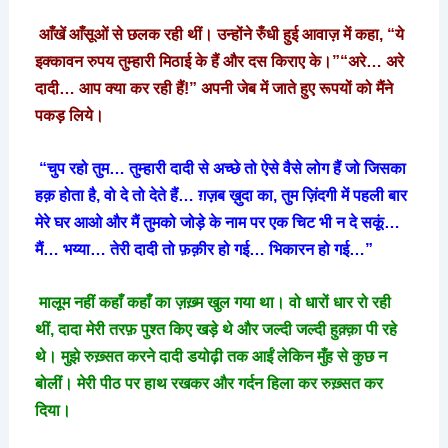
आँखें
आँसूओं
से
छलक
रही
थीं।
उन्होंने
रुँधी
हुई
आवाज़
में
कहा
, “
ये
इक्कावन
रुपय
तुम्हारी
मिठाई
के
हैं
और
दस
किराए
के।
”“
अरे
…
अरे
दादी
…
आप
क्या
कर
रही
हैं
!”
अपनी
जेब
में
जाते
हुए
रूपयों
को
मैंने
पकड़
लिये।
“
चुप
रहो
तुम
…
तुम्हारी
दादी
से
अच्छे
तो
ऐसे
वैसे
लोग
हैं
जो
जिसका
हक़
होता
है
,
वो
दे
तो
देते
हैं
…
ग़ज़ब
ख़ुदा
का
,
तुम
ज़िंदगी
में
पहली
बार
मेरे
घर
आओ
और
मैं
तुमको
जोड़े
के
नाम
पर
एक
चिट
भी
न
दे
सकूं
…
मैं
…
भय्या
…
तेरी
दादी
तो
फ़क़ीर
हो
गई
…
भिकारन
हो
गई
…”
मालूम
नहीं
कहाँ
कहाँ
का
ज़ख़्म
खुल
गया
था।
वो
धारों
धार
रो
रही
थीं
,
दादा
मेरी
तरफ़
पुश्त
किए
खड़े
थे
और
जल्दी
जल्दी
हुक़्क़ा
पी
रहे
थे।
मुझे
रुख़्सत
करने
दादी
डयोढ़ी
तक
आईं
लेकिन
मुँह
से
कुछ
न
बोलीं।
मेरी
पीठ
पर
हाथ
रखकर
और
गर्दन
हिला
कर
रुख़्सत
कर
दिया।