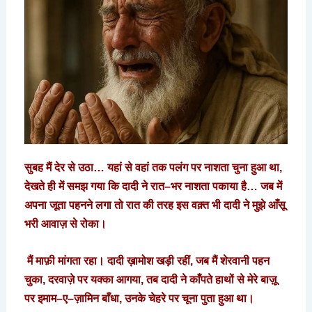
सुबह
मैं
देर
से
उठा
…
यहां
से
वहां
तक
पलंग
पर
नाशता
चुना
हुआ
था
,
देखते
ही
में
समझ
गया
कि
दादी
ने
रात
–
भर
नाशता
पकाया
है
…
जब
में
अपना
जूता
पहनने
लगा
तो
रात
की
तरह
इस
वक़्त
भी
दादी
ने
मुझे
आँसू
भरी
आवाज़
से
रोका।
मैं
माफ़ी
मांगता
रहा।
दादी
ख़ामोश
खड़ी
रहीं
,
जब
मैं
शेरवानी
पहन
चुका
,
दरवाज़े
पर
यक्का
आगया
,
तब
दादी
ने
काँपते
हाथों
से
मेरे
बाज़ू
पर
इमाम
–
ए
–
ज़ामिन
बाँधा
,
उनके
चेहरे
पर
चूना
पुता
हुआ
था।