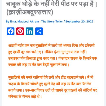
चाबुक घोड़े के नहीं मेरी पीठ पर पड़ा है।
(क़ाज़ीअबदुस्सत्तार)
By
Engr. Maqbool Akram : The Story Teller
/
September 20, 2025
F
Pi
Li
S
a
nt
n
h
c
er
k
ar
आठवीं मर्तबा हम सब मुसाफ़िरों ने लारी को धक्का दिया और ढकेलते
e
e
e
e
हुए ख़ासी दूर तक चले गए। लेकिन इंजन गुनगुनाया तक नहीं।
डराइवर गर्दन हिलाता हुआ उतर पड़ा। कंडक्टर सड़क के किनारे एक
b
st
dI
दरख़्त की जड़ पर बैठ कर बैट्री सुलगाने लगा।
o
n
o
मुसाफ़िरों की नज़रें गालियां देने लगीं और होंट बड़बड़ाने लगे। मैं भी
k
सड़क के किनारे सोचते हुए दूसरे पेड़ की जड़ पर बैठ कर सिगरेट
बनाने लगा। एक-बार निगाह उठी तो सामने दूर दरख़्तों की चोटियों पर
मस्जिद के मीनार खड़े थे।