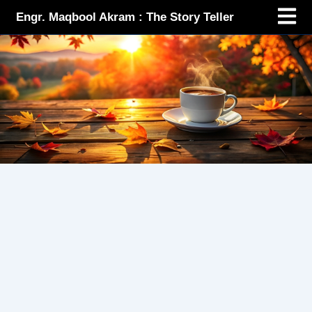
Menu
Skip
Engr. Maqbool Akram : The Story Teller
to
content