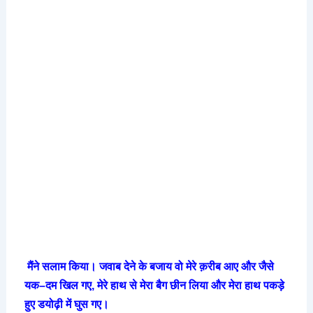
मैंने
सलाम
किया।
जवाब
देने
के
बजाय
वो
मेरे
क़रीब
आए
और
जैसे
यक
–
दम
खिल
गए
,
मेरे
हाथ
से
मेरा
बैग
छीन
लिया
और
मेरा
हाथ
पकड़े
हुए
डयोढ़ी
में
घुस
गए।