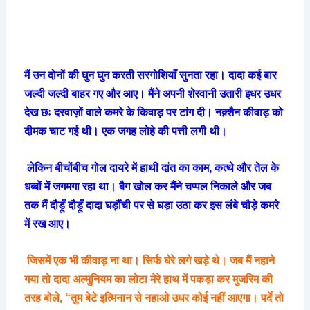
मैं
उन
दोनों
की
घुन
घुन
करती
सरगोशियाँ
सुनता
रहा।
दादा
कई
बार
जल्दी
जल्दी
बाहर
गए
और
आए।
मैंने
अपनी
शेरवानी
उतारी
इधर
उधर
देख
छः
दरवाज़ों
वाले
कमरे
के
किवाड़
पर
टांग
दी।
नक़्शैन
कीवाड़
को
दीमक
चाट
गई
थी।
एक
जगह
लोहे
की
पत्ती
लगी
थी।
लेकिन
बीचोंबीच
गोल
दायरे
में
हाथी
दांत
का
काम
,
कत्थे
और
तेल
के
धब्बों
में
जगमगा
रहा
था।
बैग
खोल
कर
मैंने
चप्पल
निकाले
और
जब
तक
मैं
दौड़ूँ
दौड़ूँ
दादा
घड़ौंची
पर
से
घड़ा
उठा
कर
इस
लंबे
चौड़े
कमरे
में
रख
आए।
जिसमें
एक
भी
कीवाड़
ना
था।
सिर्फ
घेरे
लगे
खड़े
थे।
जब
मैं
नहाने
गया
तो
दादा
अल्मुनियम
का
लोटा
मेरे
हाथ
में
पकड़ा
कर
मुजरिम
की
तरह
बोले
, “
तुम
बेटे
इत्मिनान
से
नहाओ
उधर
कोई
नहीं
आएगा।
पर्दे
तो