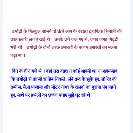
डयोढ़ी
के
बिल्कुल
सामने
दो
ऊंचे
आम
के
दरख़्त
ट्राफिक
सिपाही
की
तरह
छतरी
लगाए
खड़े
थे।
उनके
तने
जल
गए
थे
,
जगह
जगह
मिट्टी
भरी
थी।
डयोढ़ी
के
दोनों
तरफ़
इमारतों
के
बजाय
इमारतों
का
मलबा
पड़ा
था।
दिन
के
तीन
बजे
थे
।वहां
उस
वक़्त
न
कोई
आदमी
था
न
आदमजा़द
कि
डयोढ़ी
से
क़ाज़ी
साहिब
निकले
,
लंबे
क़द
के
झुके
हुए
,
डोरिए
की
क़मीज़
,
मैला
पाजामा
और
मोटर
नामर
के
तलवों
का
पुराना
पंप
पहने
हुए
,
माथे
पर
हथेली
का
छज्जा
बनाए
मुझे
घूर
रहे
थे।