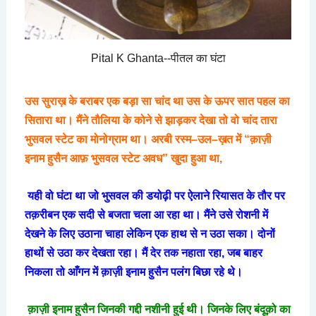
Pital K Ghanta--पीतल का घंटा
उस
सुराख़
के
बराबर
एक
बड़ा
सा
चांद
था
उस
के
ऊपर
सात
पहल
का
सितारा
था।
मैंने
तौलिया
के
कोने
से
झाड़कर
देखा
तो
वो
चांद
तारा
भुसवल
स्टेट
का
मोनोग्राम
था।
अरबी
रस्म
–
उल
–
ख़त
में
“
क़ाज़ी
इनाम
हुसैन
आफ़
भुसवल
स्टेट
अवध
”
खुदा
हुआ
था
,
यही
वो
घंटा
था
जो
भुसवल
की
डयोढ़ी
पर
ऐलाने
रियासत
के
तौर
पर
तक़रीबन
एक
सदी
से
बजता
चला
आ
रहा
था।
मैंने
उसे
रोशनी
में
देखने
के
लिए
उठाना
चाहा
लेकिन
एक
हाथ
से
न
उठा
सका।
दोनों
हाथों
से
उठा
कर
देखता
रहा।
मैं
देर
तक
नहाता
रहा
,
जब
बाहर
निकला
तो
आँगन
में
क़ाज़ी
इनाम
हुसैन
पलंग
बिछा
रहे
थे।
क़ाज़ी
इनाम
हुसैन
जिनकी
गद्दी
नशीनी
हुई
थी।
जिनके
लिए
बंदूक़ो
का