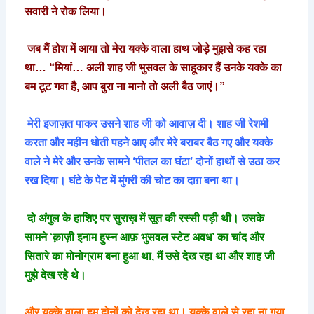
सवारी
ने
रोक
लिया।
जब
मैं
होश
में
आया
तो
मेरा
यक्के
वाला
हाथ
जोड़े
मुझसे
कह
रहा
था
… “
मियां
…
अली
शाह
जी
भुसवल
के
साहूकार
हैं
उनके
यक्के
का
बम
टूट
गवा
है
,
आप
बुरा
ना
मानो
तो
अली
बैठ
जाएं।
”
मेरी
इजाज़त
पाकर
उसने
शाह
जी
को
आवाज़
दी।
शाह
जी
रेशमी
करता
और
महीन
धोती
पहने
आए
और
मेरे
बराबर
बैठ
गए
और
यक्के
वाले
ने
मेरे
और
उनके
सामने
‘
पीतल
का
घंटा
’
दोनों
हाथों
से
उठा
कर
रख
दिया।
घंटे
के
पेट
में
मुंगरी
की
चोट
का
दाग़
बना
था।
दो
अंगुल
के
हाशिए
पर
सुराख़
में
सूत
की
रस्सी
पड़ी
थी।
उसके
सामने
‘
क़ाज़ी
इनाम
हुस्न
आफ़
भुसवल
स्टेट
अवध
’
का
चांद
और
सितारे
का
मोनोग्राम
बना
हुआ
था
,
मैं
उसे
देख
रहा
था
और
शाह
जी
मुझे
देख
रहे
थे।
और
यक्के
वाला
हम
दोनों
को
देख
रहा
था।
यक्के
वाले
से
रहा
ना
गया
,