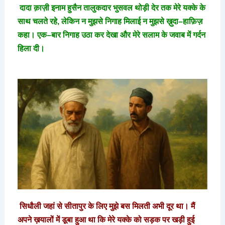
दादा
क़ाज़ी
इनाम
हुसैन
तालुकदार
भुसवल
थोड़ी
देर
तक
मेरे
यक्के
के
साथ
चलते
रहे
,
लेकिन
न
मुझसे
निगाह
मिलाई
न
मुझसे
ख़ुदा
–
हाफ़िज़
कहा।
एक
–
बार
निगाह
उठा
कर
देखा
और
मेरे
सलाम
के
जवाब
में
गर्दन
हिला
दी।
सिधौली
जहां
से
सीतापुर
के
लिए
मुझे
बस
मिलती
अभी
दूर
था।
मैं
अपने
ख़यालों
में
डूबा
हुआ
था
कि
मेरे
यक्के
को
सड़क
पर
खड़ी
हुई