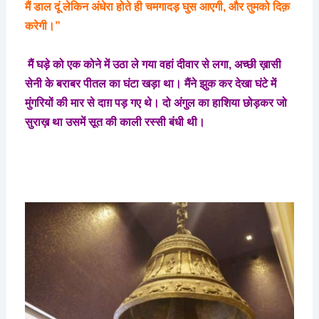
मैं
डाल
दूं
लेकिन
अंधेरा
होते
ही
चमगादड़
घुस
आएगी
,
और
तुमको
दिक़
करेगी।
”
मैं
घड़े
को
एक
कोने
में
उठा
ले
गया
वहां
दीवार
से
लगा
,
अच्छी
ख़ासी
सेनी
के
बराबर
पीतल
का
घंटा
खड़ा
था।
मैंने
झुक
कर
देखा
घंटे
में
मुंगरियों
की
मार
से
दाग़
पड़
गए
थे।
दो
अंगुल
का
हाशिया
छोड़कर
जो
सुराख़
था
उसमें
सूत
की
काली
रस्सी
बंधी
थी।