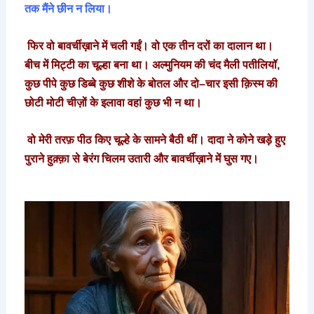
तक
मैंने
छीन
न
लिया।
फिर
वो
बावर्चीख़ाने
में
चली
गईं।
वो
एक
तीन
दरों
का
दालान
था।
बीच
में
मिट्टी
का
चूल्हा
बना
था।
अल्मुनियम
की
चंद
मैली
पतीलियॉ
,
कुछ
पीपे
कुछ
डिब्बे
कुछ
शीशे
के
बोतल
और
दो
–
चार
इसी
क़िस्म
की
छोटी
मोटी
चीज़ों
के
इलावा
वहां
कुछ
भी
न
था।
वो
मेरी
तरफ़
पीठ
किए
चूल्हे
के
सामने
बैठी
थीं।
दादा
ने
कोने
खड़े
हुए
पुराने
हुक़्क़ा
से
बेरंग
चिलम
उतारी
और
बावर्चीख़ाने
में
घुस
गए।