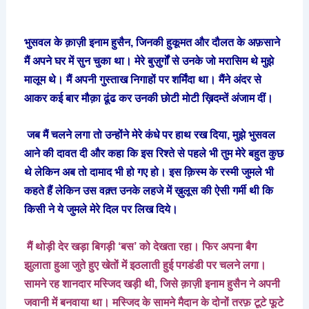
भुसवल
के
क़ाज़ी
इनाम
हुसैन
,
जिनकी
हुकूमत
और
दौलत
के
अफ़साने
मैं
अपने
घर
में
सुन
चुका
था।
मेरे
बुज़ुर्गों
से
उनके
जो
मरासिम
थे
मुझे
मालूम
थे।
मैं
अपनी
गुस्ताख
निगाहों
पर
शर्मिंदा
था।
मैंने
अंदर
से
आकर
कई
बार
मौक़ा
ढूंढ
कर
उनकी
छोटी
मोटी
ख़िदम्तें
अंजाम
दीं।
जब
मैं
चलने
लगा
तो
उन्होंने
मेरे
कंधे
पर
हाथ
रख
दिया
,
मुझे
भुसवल
आने
की
दावत
दी
और
कहा
कि
इस
रिश्ते
से
पहले
भी
तुम
मेरे
बहुत
कुछ
थे
लेकिन
अब
तो
दामाद
भी
हो
गए
हो।
इस
क़िस्म
के
रस्मी
जुमले
भी
कहते
हैं
लेकिन
उस
वक़्त
उनके
लहजे
में
ख़ुलूस
की
ऐसी
गर्मी
थी
कि
किसी
ने
ये
जुमले
मेरे
दिल
पर
लिख
दिये।
मैं
थोड़ी
देर
खड़ा
बिगड़ी
‘
बस
’
को
देखता
रहा।
फिर
अपना
बैग
झुलाता
हुआ
जुते
हुए
खेतों
में
इठलाती
हुई
पगडंडी
पर
चलने
लगा।
सामने
रह
शानदार
मस्जिद
खड़ी
थी
,
जिसे
क़ाज़ी
इनाम
हुसैन
ने
अपनी
जवानी
में
बनवाया
था।
मस्जिद
के
सामने
मैदान
के
दोनों
तरफ़
टूटे
फूटे