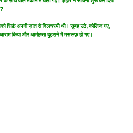
र के साथ वाले मकान में चली गई। ज़हीर ने सोचना शुरू कर दिया
ा?
ो सिर्फ़ अपनी ज़ात से दिलचस्पी थी। सुबह उठे, कॉलिज गए,
 आराम किया और आमोख़्ता दुहराने में मसरूफ़ हो गए।