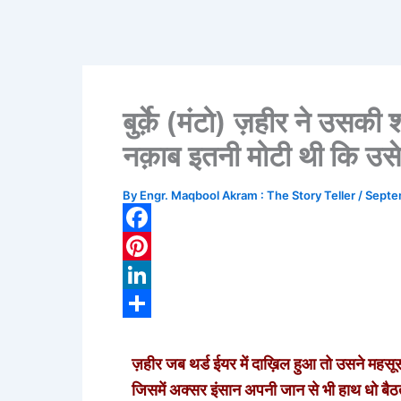
बुर्क़े (मंटो) ज़हीर ने उस
नक़ाब इतनी मोटी थी कि उस
By
Engr. Maqbool Akram : The Story Teller
/
Septe
F
a
P
c
i
L
e
n
i
S
b
t
n
h
ज़हीर जब थर्ड ईयर में दाख़िल हुआ तो उसने महसूस
o
e
k
a
जिसमें अक्सर इंसान अपनी जान से भी हाथ धो बैठ