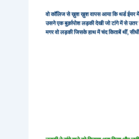
o
r
e
r
वो कॉलिज से ख़ुश ख़ुश वापस आया कि थर्ड ईयर मे
k
e
d
e
उसने एक बुर्क़ापोश लड़की देखी जो टांगे में से उतर
s
I
मगर वो लड़की जिसके हाथ में चंद किताबें थीं, सी
t
n