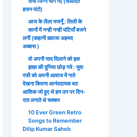
सभी जिन्न भाग गए (सआदत
हसन मंटो)
आज के लैला मजनूँ : लिली के
कानों में नन्ही नन्ही घंटियाँ बजने
लगीं (कहानी ख़्वाजा अहमद
अब्बास )
वो अपनी याद दिलाने को इक
इश्क़ की दुनिया छोड़ गये : युवा
रफी को अपनी आवाज में गाते
देखना कितना आनंददायक था!
आशिक जो हुए थे हम उन पर दिन-
रात लगाते थे चक्कर
10 Ever Green Retro
Songs to Remember
Dilip Kumar Saheb