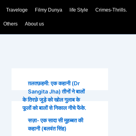
Traveloge
Filmy Dunya
life Style
Crimes-Thrills.
Others
About us
ग़लतफ़हमी: एक कहानी (Dr
Sangita Jha) तीनों ने बालों
के तिरछे जुड़े को खोल गुलाब के
फूलों को बालों से निकाल नीचे फेंके.
सज़ा- एक सादा सी मुहब्बत की
कहानी (बलवंत सिंह)