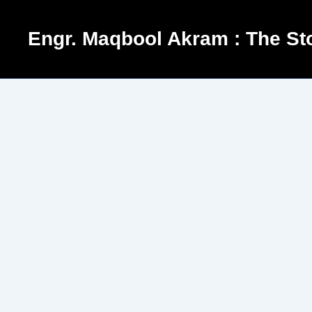
Skip
to
Engr. Maqbool Akram : The Sto
content