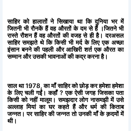
साहिर
को
हालातों
ने
सिखाया
था
कि
दुनिया
भर
में
जितनी
भी
रौनकें
हैं
वह
औरतों
के
दम
से
हैं
।जितने
भी
रास्ते
रौशन
हैं
वह
औरतों
की
वजह
से
ही
है।
दरअसल
साहिर
समझते
थे
कि
किसी
भी
मर्द
के
लिए
एक
अच्छा
इंसान
बनने
की
पहली
और
आखिरी
शर्त
एक
औरत
का
सम्मान
और
उसकी
भावनाओं
की
कद्र
करना
है।
साल
था
1978,
का
माँ
साहिर
को
छोड़
कर
हमेशा
हमेशा
के
लिए
चली
गईं।
कहाँ
?
एक
ऐसी
जगह
जिसका
पता
किसी
को
नहीं
मालूम।
समझदार
लोग
नासमझी
में
उसे
अल्लाह
मियां
का
घर
कहते
हैं
और
धर्म
की
किताब
जन्नत।
पर
साहिर
की
जन्नत
तो
उनकी
माँ
के
क़दमों
में
थी।