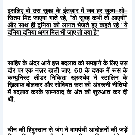
इसलिए
वो
उस
सुबह
के
इंतज़ार
में
जब
हर
ज़ुल्म
–
ओ
–
सितम
मिट
जाएगा
गाते
रहे
, “
वो
सुबह
कभी
तो
आएगी
”
और
साथ
ही
दुनिया
को
लानत
भेजते
हुए
कहते
रहे
“
ये
दुनिया
दुनिया
अगर
मिल
भी
जाए
तो
क्या
है
“
साहिर
के
अंदर
आये
इस
बदलाव
को
समझने
के
लिए
उस
दौर
पर
एक
नज़र
डाली
जाए
. 60
के
दशक
में
रूस
के
कम्युनिस्ट
लीडर
निकिता
ख्रुश्चेव
ने
स्टालिन
के
ख़िलाफ़
बोलकर
और
सोवियत
रूस
की
अंदरूनी
नीतियों
में
बदलाव
करके
साम्यवाद
के
अंत
की
शुरुआत
कर
दी
थी
.
चीन
की
हिंदुस्तान
से
जंग
ने
वामपंथी
आंदोलनों
की
जड़ें