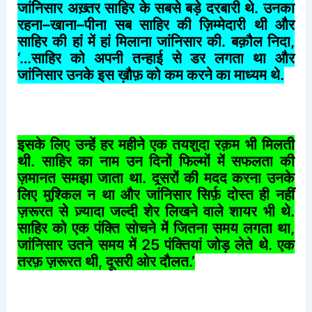
जांनिसार
अख़्तर
साहिर
के
सबसे
बड़े
दरबारी
थे
.
उनका
रहना
–
खाना
–
पीना
सब
साहिर
की
ज़िम्मेदारी
थी
और
साहिर
की
हां
में
हां
मिलाना
जांनिसार
की
.
बक़ौल
निदा
,
‘…
साहिर
को
अपनी
तन्हाई
से
डर
लगता
था
और
जांनिसार
उनके
इस
ख़ौफ़
को
कम
करने
का
माध्यम
थे
.
इसके
लिए
उन्हें
हर
महीने
एक
तयशुदा
रक़म
भी
मिलती
थी
.
साहिर
का
नाम
उन
दिनों
फिल्मों
में
सफलता
की
ज़मानत
समझा
जाता
था
.
दूसरों
की
मदद
करना
उनके
लिए
मुश्किल
न
था
और
जांनिसार
सिर्फ़
दोस्त
ही
नहीं
ज़रूरत
से
ज़्यादा
जल्दी
शेर
लिखने
वाले
शायर
भी
थे
.
साहिर
को
एक
पंक्ति
सोचने
में
जितना
समय
लगता
था
,
जांनिसार
उतने
समय
में
25
पंक्तियां
जोड़
लेते
थे
.
एक
तरफ़
ज़रूरत
थी
,
दूसरी
ओर
दौलत
.’