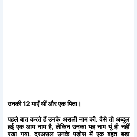
उनकी
12
माएँ
थीं
और
एक
पिता।
पहले
बात
करते
हैं
उनके
असली
नाम
की
.
वैसे
तो
अब्दुल
हई
एक
आम
नाम
है
,
लेकिन
उनका
यह
नाम
यूं
ही
नहीं
रखा
गया
.
दरअसल
उनके
पड़ोस
में
एक
बहुत
बड़ा