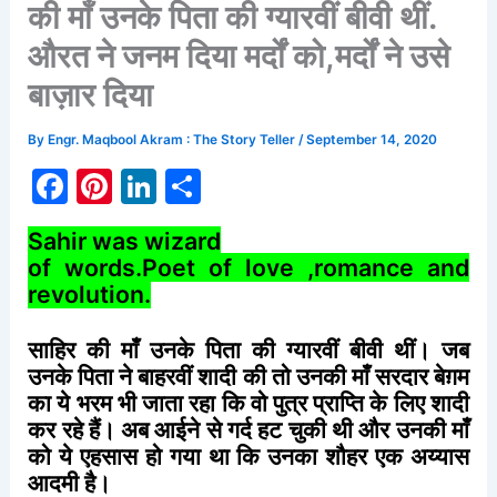
की माँ उनके पिता की ग्यारवीं बीवी थीं.
औरत ने जनम दिया मर्दों को,मर्दों ने उसे
बाज़ार दिया
By
Engr. Maqbool Akram : The Story Teller
/
September 14, 2020
F
Pi
Li
S
a
nt
n
h
Sahir was wizard
c
er
k
ar
of words.Poet of love ,romance and
e
e
e
e
revolution.
b
st
dI
साहिर
की
माँ
उनके
पिता
की
ग्यारवीं
बीवी
थीं।
जब
o
n
उनके
पिता
ने
बाहरवीं
शादी
की
तो
उनकी
माँ
सरदार
बेग़म
o
का
ये
भरम
भी
जाता
रहा
कि
वो
पुत्र
प्राप्ति
के
लिए
शादी
k
कर
रहे
हैं।
अब
आईने
से
गर्द
हट
चुकी
थी
और
उनकी
माँ
को
ये
एहसास
हो
गया
था
कि
उनका
शौहर
एक
अय्यास
आदमी
है।