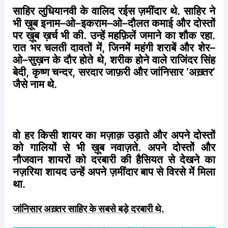
साहिर
लुधियानवी
के
वालिद
रईस
ज़मींदार
थे
.
साहिर
ने
भी
ख़ूब
इनाम
–
ओ
–
इकराम
–
ओ
–
दौलत
कमाई
और
दोस्तों
पर
ख़ूब
ख़र्च
भी
की
.
उन्हें
महफ़िलें
जमाने
का
शौक
रहा
.
रात
भर
चलती
दावतों
में
,
जिनमें
महंगी
शराबें
और
शेर
–
ओ
–
सुख़न
के
दौर
होते
थे
,
शरीक
होने
वाले
राजिंदर
सिंह
बेदी
,
कृष्ण
चन्दर
,
सरदार
जाफ़री
और
जांनिसार
‘
अख़्तर
’
जैसे
नाम
थे
.
वो
हर
किसी
शायर
का
मज़ाक़
उड़ाते
और
अपने
दोस्तों
को
गालियों
से
भी
ख़ूब
नवाज़ते
.
अपने
दोस्तों
और
नौजवान
शायरों
को
दरबारी
की
हैसियत
से
देखने
का
नज़रिया
शायद
उन्हें
अपने
ज़मींदार
बाप
से
विरसे
में
मिला
था
.
जांनिसार
अख़्तर
साहिर
के
सबसे
बड़े
दरबारी
थे
.