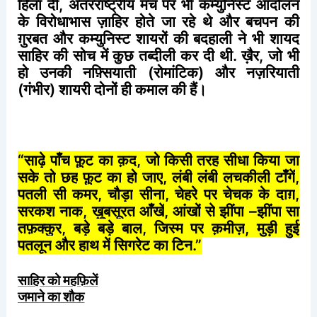
हिला
दीं
,
अंतरराष्ट्रीय
मंच
पर
भी
कम्युनिस्ट
आंदोलन
के
विरोधाभास
ज़ाहिर
होते
जा
रहे
थे
और
बचपन
की
ग़ुरबत
और
कम्युनिस्ट
शायरों
की
बदहाली
ने
भी
शायद
साहिर
की
सोच
में
कुछ
तब्दीली
कर
दी
थी
.
ख़ैर
,
जो
भी
हो
उनकी
नफ़्सियाती
(
रोमांटिक
)
और
नज़रियाती
(
गंभीर
)
शायरी
दोनों
ही
कमाल
की
हैं।
“
साढ़े
पाँच
फ़ुट
का
क़द
,
जो
किसी
तरह
सीधा
किया
जा
सके
तो
छह
फ़ुट
का
हो
जाए
,
लंबी
लंबी
लचकीली
टाँगें
,
पतली
सी
कमर
,
चौड़ा
सीना
,
चेहरे
पर
चेचक
के
दाग़
,
सरकश
नाक
,
ख़ूबसूरत
आँखें
,
आंखों
से
झींपा
–
झींपा
सा
तफ़क्कुर
,
बड़े
बड़े
बाल
,
जिस्म
पर
क़मीज़
,
मुड़ी
हुई
पतलून
और
हाथ
में
सिगरेट
का
टिन
.”
साहिर
को
महफ़िलें
जमाने का शौक