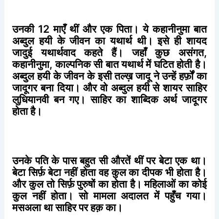
उनकी
12
माएँ
थीं
और
एक
पिता।
ये
कहानीनुमा
बात
अब्दुल
हयी
के
जीवन
का
यथार्थ
थी।
इसे
ही
शायद
जादुई
यथार्थवाद
कहते
हैं।
जहाँ
कुछ
असंगत
,
कहानीनुमा
,
काल्पनिक
सी
बात
यथार्थ
में
घटित
होती
है।
अब्दुल
हयी
के
जीवन
के
इसी
तल्ख़
जादू
ने
उन्हें
हर्फ़ों
का
जादूगर
बना
दिया।
और
वो
अब्दुल
हयी
से
शायर
साहिर
लुधियानवी
बन
गए।
साहिर
का
शाब्दिक
अर्थ
जादूगर
होता
है।
उनके
पति
के
पास
बहुत
सी
औरतें
थीं
पर
बेटा
एक
था।
बेटा
सिर्फ़
बेटा
नहीं
होता
वह
कुल
का
दीपक
भी
होता
है।
और
कुल
तो
सिर्फ़
पुरुषों
का
होता
है।
महिलाओं
का
कोई
कुल
नहीं
होता।
सो
मामला
अदालत
में
पहुँच
गया।
मसअला
था
साहिर
पर
हक़
का।