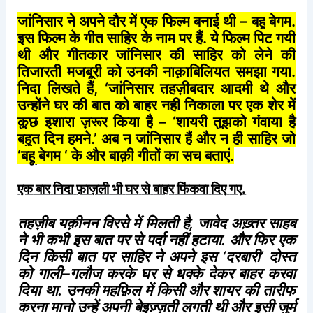
जांनिसार
ने
अपने
दौर
में
एक
फिल्म
बनाई
थी
–
बहू
बेगम
.
इस
फिल्म
के
गीत
साहिर
के
नाम
पर
हैं
.
ये
फिल्म
पिट
गयी
थी
और
गीतकार
जांनिसार
की
साहिर
को
लेने
की
तिजारती
मजबूरी
को
उनकी
नाक़ाबिलियत
समझा
गया
.
निदा
लिखते
हैं
, ‘
जांनिसार
तहज़ीबदार
आदमी
थे
और
उन्होंने
घर
की
बात
को
बाहर
नहीं
निकाला
पर
एक
शेर
में
कुछ
इशारा
ज़रूर
किया
है
– ‘
शायरी
तुझको
गंवाया
है
बहुत
दिन
हमने
.’
अब
न
जांनिसार
हैं
और
न
ही
साहिर
जो
‘
बहू
बेगम
‘
के
और
बाक़ी
गीतों
का
सच
बताएं
.
एक
बार
निदा
फ़ाज़ली
भी
घर
से
बाहर
फिंकवा
दिए
गए
.
तहज़ीब
यक़ीनन
विरसे
में
मिलती
है
,
जावेद
अख़्तर
साहब
ने
भी
कभी
इस
बात
पर
से
पर्दा
नहीं
हटाया
.
और
फिर
एक
दिन
किसी
बात
पर
साहिर
ने
अपने
इस
‘
दरबारी
’
दोस्त
को
गाली
–
गलौज
करके
घर
से
धक्के
देकर
बाहर
करवा
दिया
था
.
उनकी
महफ़िल
में
किसी
और
शायर
की
तारीफ
करना
मानो
उन्हें
अपनी
बेइज़्ज़ती
लगती
थी
और
इसी
जुर्म