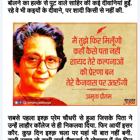
बोलने
का
हल्के
से
पुट
वाले
साहिर
की
कई
दीवानियां
हुईं
.
रहे
वे
भी
कइयों
के
दीवाने
,
पर
शादी
किसी
से
नहीं
की
.
सबसे
पहला
इश्क़
प्रेम
चौधरी
से
हुआ
जिसके
पिता
ने
उन्हें
लाहौर
कॉलेज
से
ही
निकलवा
दिया
.
फिर
आयीं
इसर
कौर
.
कुछ
दिन
इश्क़
चला
पर
यहां
भी
बात
नहीं
बनी
.