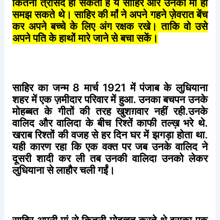
कितना
त्रासद
हो
सकता
है
ये
साहिर
और
उनकी
माँ
ही
समझ
सकते
थे।
साहिर
की
माँ
ने
अपने
गहने
ज़ेवरात
बेंच
कर
अपने
बच्चे
के
लिए
अंग
रक्षक
रखे।
ताकि
वो
उसे
अपने
पति
के
हाथों
मारे
जाने
से
बचा
सकें।
साहिर
का
जन्म
8
मार्च
1921
में
पंजाब
के
लुधियाना
शहर
में
एक
ज़मीदार
परिवार
में
हुआ
.
उनका
बचपन
उनके
मोहब्बत
के
गीतों
की
तरह
खुशग़वार
नहीं
रही
.
उनके
वालिद
और
वालिदा
के
बीच
रिश्तें
काफी
तल्ख़
भरे
थे
.
खराब
रिश्तों
की
वजह
से
हर
दिन
घर
में
झगड़ा
होता
था
.
यही
कारण
रहा
कि
एक
वक्त
पर
जब
उनके
वालिद
ने
दूसरी
शादी
कर
ली
तब
उनकी
वालिदा
उनको
लेकर
लुधियाना
से
लाहौर
चली
गईं।