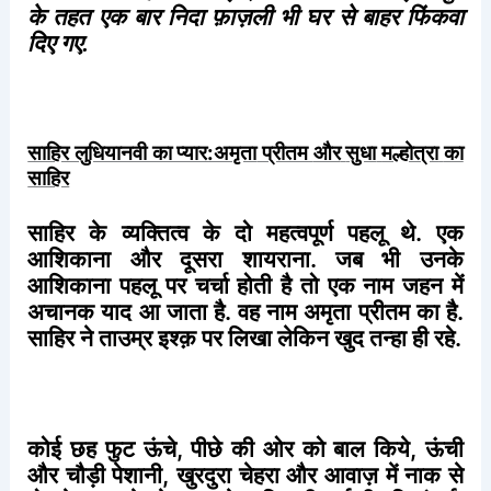
के
तहत
एक
बार
निदा
फ़ाज़ली
भी
घर
से
बाहर
फिंकवा
दिए
गए
.
साहिर लुधियानवी का प्यार:अमृता
प्रीतम
और
सुधा
मल्होत्रा
का
साहिर
साहिर
के
व्यक्तित्व
के
दो
महत्वपूर्ण
पहलू
थे
.
एक
आशिकाना
और
दूसरा
शायराना
.
जब
भी
उनके
आशिकाना
पहलू
पर
चर्चा
होती
है
तो
एक
नाम
जहन
में
अचानक
याद
आ
जाता
है
.
वह
नाम
अमृता
प्रीतम
का
है
.
साहिर
ने
ताउम्र
इश्क़
पर
लिखा
लेकिन
खुद
तन्हा
ही
रहे
.
कोई
छह
फुट
ऊंचे
,
पीछे
की
ओर
को
बाल
किये
,
ऊंची
और
चौड़ी
पेशानी
,
खुरदुरा
चेहरा
और
आवाज़
में
नाक
से