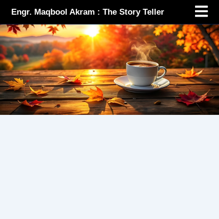
Menu
Skip
Engr. Maqbool Akram : The Story Teller
to
content