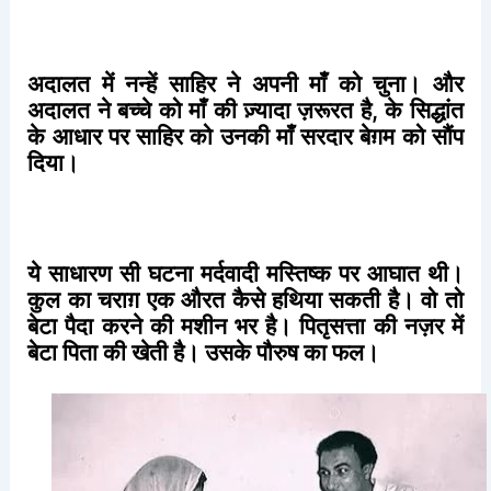
अदालत
में
नन्हें
साहिर
ने
अपनी
माँ
को
चुना।
और
अदालत
ने
बच्चे
को
माँ
की
ज़्यादा
ज़रूरत
है
,
के
सिद्धांत
के
आधार
पर
साहिर
को
उनकी
माँ
सरदार
बेग़म
को
सौंप
दिया।
ये
साधारण
सी
घटना
मर्दवादी
मस्तिष्क
पर
आघात
थी।
कुल
का
चराग़
एक
औरत
कैसे
हथिया
सकती
है।
वो
तो
बेटा
पैदा
करने
की
मशीन
भर
है।
पितृसत्ता
की
नज़र
में
बेटा
पिता
की
खेती
है।
उसके
पौरुष
का
फल।