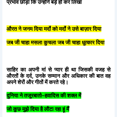
प्रभाव
छोड़ा
कि
उन्होंने
बड़े
हो
कर
लिखा
औरत
ने
जनम
दिया
मर्दों
को
मर्दों
ने
उसे
बाज़ार
दिया
जब
जी
चाहा
मसला
कुचला
जब
जी
चाहा
धुत्कार
दिया
साहिर
का
अपनी
मां
से
प्यार
ही
था
जिसकी
वजह
से
औरतों
के
दर्द
,
उनके
सम्मान
और
अधिकार
की
बात
वह
अपने
शेरों
और
गीतों
में
करते
रहे।
दुनिया
ने
तजुरबातो
–
हवादिस
की
शक्ल
में
जो
कुछ
मुझे
दिया
है
लौटा
रहा
हूं
मैं