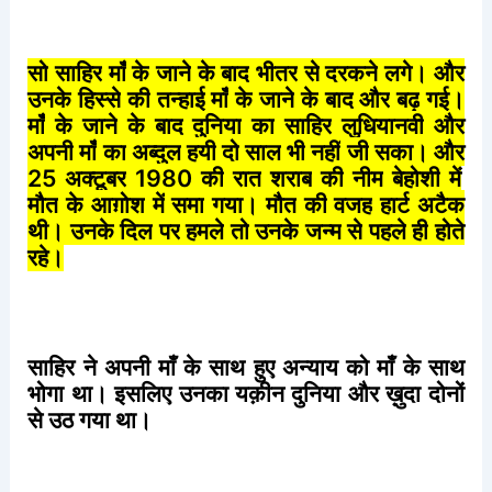
सो
साहिर
माँ
के
जाने
के
बाद
भीतर
से
दरकने
लगे।
और
उनके
हिस्से
की
तन्हाई
माँ
के
जाने
के
बाद
और
बढ़
गई।
माँ
के
जाने
के
बाद
दुनिया
का
साहिर
लुधियानवी
और
अपनी
माँ
का
अब्दुल
हयी
दो
साल
भी
नहीं
जी
सका।
और
25
अक्टूबर
1980
की
रात
शराब
की
नीम
बेहोशी
में
मौत
के
आग़ोश
में
समा
गया।
मौत
की
वजह
हार्ट
अटैक
थी।
उनके
दिल
पर
हमले
तो
उनके
जन्म
से
पहले
ही
होते
रहे।
साहिर
ने
अपनी
माँ
के
साथ
हुए
अन्याय
को
माँ
के
साथ
भोगा
था।
इसलिए
उनका
यक़ीन
दुनिया
और
ख़ुदा
दोनों
से
उठ
गया
था।