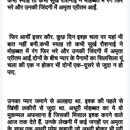
कभी
स्याह
तो
कभी
सुर्ख
रौशनाई
ने
मोहब्बत
में
रंग
फिर
भरे
और
उनकी
जिंदगी
में
अमृता
प्रीतम
आईं
.
फिर
आयीं
इसर
कौर
.
कुछ
दिन
इश्क़
चला
पर
यहां
भी
बात
नहीं
बनी
.
कभी
स्याह
तो
कभी
सुर्ख
रौशनाई
ने
मोहब्बत
में
रंग
फिर
भरे
और
उनकी
जिंदगी
में
अमृता
प्रीतम
आईं
.
दोनों
के
बीच
प्यार
के
पैगामों
का
सिलसिला
यूं
चला
की
एक
न
होकर
भी
दोनों
एक
–
दूसरे
से
जुदा
न
हो
पाए
.
उनका
प्यार
जमाने
से
अलहदा
था
.
इश्क
की
पहले
से
खिंची
लकीरों
से
जुदा
था
.
अधूरी
मोहब्बत
का
ये
वो
मुकम्मल
अफसाना
है
जिसकी
मिसाल
इश्क
करने
वाले
आज
तक
देते
हैं
.
उनके
लेखनी
में
कई
जगहों
पर
अमृता
के
साथ
एक
अधूरी
प्रेम
कहानी
जो
अधूरी
होकर
भी
पूरी