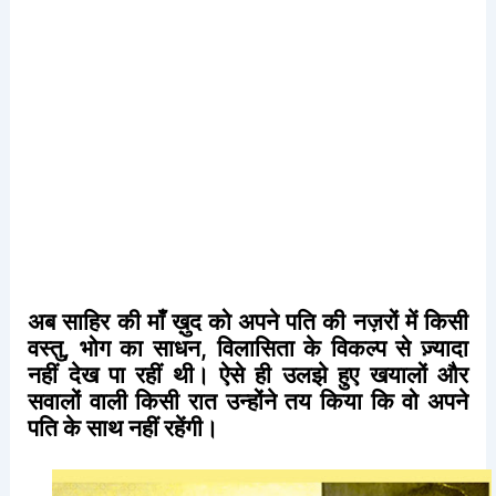
अब
साहिर
की
माँ
ख़ुद
को
अपने
पति
की
नज़रों
में
किसी
वस्तु
,
भोग
का
साधन
,
विलासिता
के
विकल्प
से
ज़्यादा
नहीं
देख
पा
रहीं
थी।
ऐसे
ही
उलझे
हुए
खयालों
और
सवालों
वाली
किसी
रात
उन्होंने
तय
किया
कि
वो
अपने
पति
के
साथ
नहीं
रहेंगी।