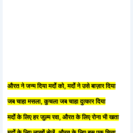
औरत
ने
जन्म
दिया
मर्दों
को
,
मर्दों
ने
उसे
बाज़ार
दिया
जब
चाहा
मसला
,
कुचला
जब
चाहा
दुत्कार
दिया
मर्दों
के
लिए
हर
जुल्म
रवा
,
औरत
के
लिए
रोना
भी
खता
मर्दों
के
लिए
लाखों
सेजें
,
औरत
के
लिए
बस
एक
चिता