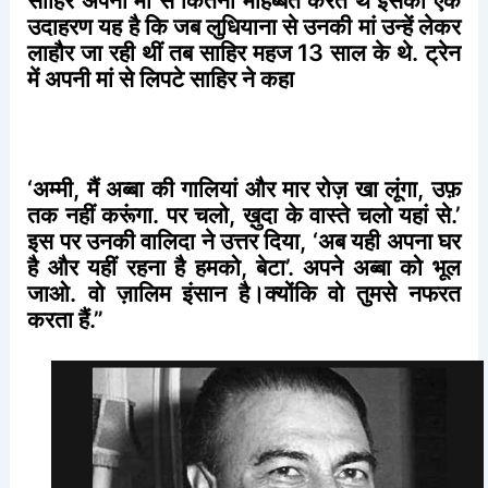
साहिर
अपनी
मां
से
कितनी
मोहब्बत
करते
थे
इसका
एक
उदाहरण
यह
है
कि
जब
लुधियाना
से
उनकी
मां
उन्हें
लेकर
लाहौर
जा
रही
थीं
तब
साहिर
महज
13
साल
के
थे
.
ट्रेन
में
अपनी
मां
से
लिपटे
साहिर
ने
कहा
‘
अम्मी
,
मैं
अब्बा
की
गालियां
और
मार
रोज़
खा
लूंगा
,
उफ़
तक
नहीं
करूंगा
.
पर
चलो
,
ख़ुदा
के
वास्ते
चलो
यहां
से
.’
इस
पर
उनकी
वालिदा
ने
उत्तर
दिया
, ‘
अब
यही
अपना
घर
है
और
यहीं
रहना
है
हमको
,
बेटा
’.
अपने
अब्बा
को
भूल
जाओ
.
वो
ज़ालिम
इंसान
है।क्योंकि
वो
तुमसे
नफरत
करता
हैं
.”