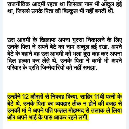
राजनीतिक
आदमी
रहता
था
जिसका
नाम
भी
अब्दुल
हई
था
,
जिससे
उनके
पिता
की
बिल्कुल
भी
नहीं
बनती
थी
.
उस
आदमी
के
खिलाफ
अपना
गुस्सा
निकालने
के
लिए
उनके
पिता
ने
अपने
बेटे
का
नाम
अब्दुल
हई
रखा
.
अपने
बेटे
के
बहाने
वह
उस
आदमी
को
भला
बुरा
कह
कर
अपना
दिल
हल्का
कर
लेते
थे
.
उनके
पिता
ने
कभी
भी
अपने
परिवार
के
प्रति
जिम्मेदारियों
को
नहीं
समझा
.
उन्होंने
12
औरतों
से
निकाह
किया
.
साहिर
11
वीं
पत्नी
के
बेटे
थे
.
उनके
पिता
का
व्यवहार
ठीक
न
होने
की
वजह
से
उनकी
मां
ने
अपने
पति
फज़ल
मोहम्मद
से
तलाक
ले
लिया
और
अपने
भाई
के
पास
आकर
रहने
लगीं
.