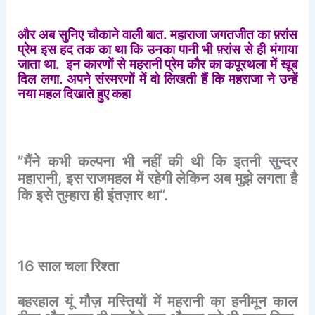
और
अब
सुनिए
चौकाने
वाली
बात
.
महाराजा
जगतजीत
का
फ़्रांस
प्रेम
इस
हद
तक
का
था
कि
उनका
पानी
भी
फ़्रांस
से
ही
मंगाया
जाता
था
.
इन
कारणों
से
महरानी
प्रेम
कौर
का
कपूरथला
में
खूब
दिल
लगा
.
अपने
संस्मरणों
में
वो
लिखती
हैं
कि
महराजा
ने
उन्हें
नया
महल
दिखाते
हुए
कहा
”
मैंने
कभी
कल्पना
भी
नहीं
की
थी
कि
इतनी
सुन्दर
महारानी
,
इस
राजमहल
में
रहेगी
लेकिन
अब
मुझे
लगता
है
कि
इसे
तुम्हारा
ही
इंतज़ार
था
”.
16
साल
चला
रिश्ता
बहरहाल
यूं
मौज़
मस्तियों
में
महरानी
का
हनीमून
काल