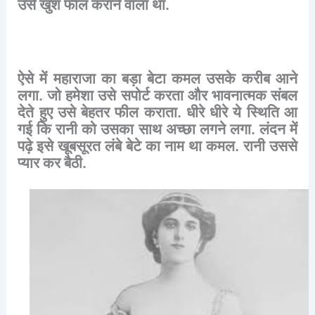
उसे
खुश
फील
कराने
वाला
था
.
ऐसे
में
महाराजा
का
बड़ा
बेटा
कमल
उसके
करीब
आने
लगा
.
जो
हमेशा
उसे
सपोर्ट
करता
और
भावनात्मक
संबल
देते
हुए
उसे
बेहतर
फील
कराता
.
धीरे
धीरे
ये
स्थिति
आ
गई
कि
रानी
को
उसका
साथ
अच्छा
लगने
लगा
.
लंदन
में
पढ़े
इसे
खूबसूरत
लंबे
बेटे
का
नाम
था
कमल
.
रानी
उससे
प्यार
कर
बैठी
.