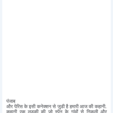
पंजाब
और
पेरिस
के
इसी
कनेक्शन
से
जुडी
है
हमारी
आज
की
कहानी
.
कहानी
एक
लड़की
की
जो
स्पेन
के
गांवों
से
निकली
और