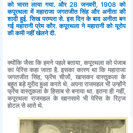
को
भारत
लाया
गया
.
और
28
जनवरी
, 1908
को
कपूरथला
में
महाराजा
जगतजीत
सिंह
और
अनीता
की
शादी
हुई
.
सिख
परम्परा
से
.
इस
दिन
के
बाद
अनीता
बन
गई
महारानी
प्रेम
कौर
.
कपूरथला
ने
महारानी
को
यूरोप
की
कमी
नहीं
खेलने
दी
.
क्योंकि
जैसा
कि
हमने
पहले
बताया
,
कपूरथला
को
पंजाब
का
पेरिस
कहा
जाता
है
.
इसका
कारण
था
कि
महाराजा
जगतजीत
सिंह
,
फ्रेंच
चीजों
,
खासकर
वास्तुकला
के
बहुत
बड़े
मुरीद
हुआ
करते
थे
.
अपना
राजमहल
भी
उन्होंने
फ्रेंच
वास्तुकला
के
हिसाब
से
बनाया
था
.
इतना
ही
नहीं
,
कपूरथला
राजमहल
के
खानसामे
भी
पेरिस
के
रिट्ज
होटल
से
आते
थे
.