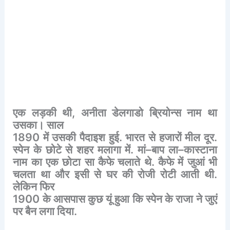
एक
लड़की
थी
,
अनीता
डेलगाडो
ब्रियोन्स
नाम
था
उसका।
साल
1890
में
उसकी
पैदाइश
हुई
.
भारत
से
हजारों
मील
दूर
.
स्पेन
के
छोटे
से
शहर
मलागा
में
.
मां
–
बाप
ला
–
कास्टाना
नाम
का
एक
छोटा
सा
कैफे
चलाते
थे
.
कैफे
में
जुआं
भी
चलता
था
और
इसी
से
घर
की
रोजी
रोटी
आती
थी
.
लेकिन
फिर
1900
के
आसपास
कुछ
यूं
हुआ
कि
स्पेन
के
राजा
ने
जुएं
पर
बैन
लगा
दिया
.