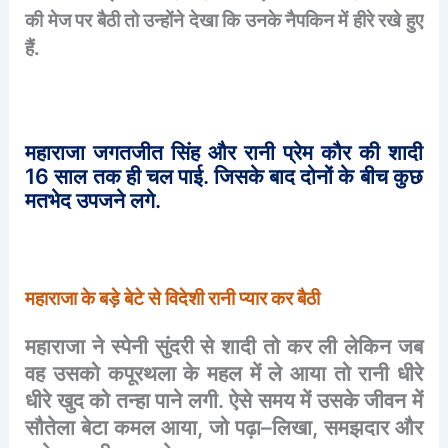
की
मेज
पर
बैठी
तो
उन्होंने
देखा
कि
उनके
नैपकिन
में
हीरे
रखे
हुए
हैं
.
महाराजा
जगतजीत
सिंह
और
रानी
प्रेम
कौर
की
शादी
16
साल
तक
ही
चल
पाई
.
जिसके
बाद
दोनों
के
बीच
कुछ
मतभेद
उपजने
लगे
.
महाराजा
के
बड़े
बेटे
से
विदेशी
रानी
प्यार
कर
बैठी
महाराजा
ने
स्पेनी
सुंदरी
से
शादी
तो
कर
ली
लेकिन
जब
वह
उसको
कपूरथला
के
महल
में
ले
आया
तो
रानी
धीरे
धीरे
खुद
को
तन्हा
पाने
लगी
.
ऐसे
समय
में
उसके
जीवन
में
सौतेला
बेटा
कमल
आया
,
जो
पढ़ा
–
लिखा
,
समझदार
और