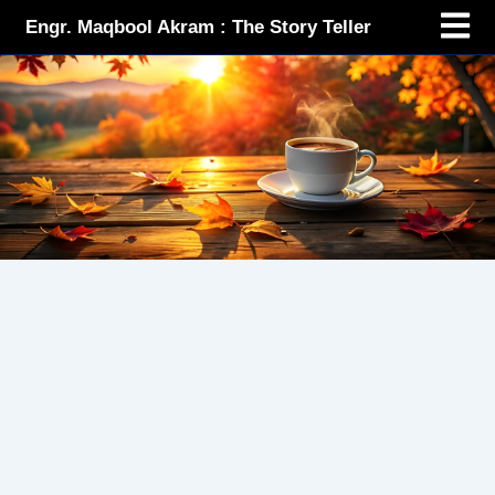
Menu
Skip
Engr. Maqbool Akram : The Story Teller
to
content