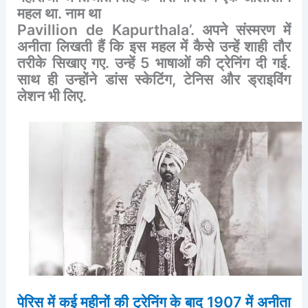
महल
था
.
नाम
था
Pavillion de Kapurthala’.
अपने
संस्मरण
में
अनीता
लिखती
हैं
कि
इस
महल
में
कैसे
उन्हें
शाही
तौर
तरीके
सिखाए
गए
.
उन्हें
5
भाषाओं
की
ट्रेनिंग
दी
गई
.
साथ
ही
उन्होंने
डांस
स्केटिंग
,
टेनिस
और
ड्राइविंग
लेशन
भी
लिए
.
पेरिस
में
कई
महीनों
की
ट्रेनिंग
के
बाद
1907
में
अनीता