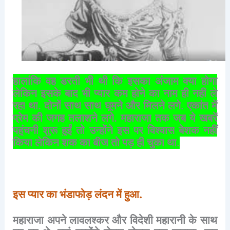
हालांकि
वह
डरती
भी
थी
कि
इसका
अंजाम
क्या
होगा
लेकिन
इसके
बाद
भी
प्यार
कम
होने
का
नाम
ही
नहीं
ले
रहा
था
.
दोनों
साथ
साथ
घूमने
और
मिलने
लगे
.
एकांत
में
प्रेम
की
जगह
तलाशने
लगे
.
महाराजा
तक
जब
ये
खबरें
पहुंचनी
शुरू
हुईं
तो
उन्होंने
इस
पर
विश्वास
बेशक
नहीं
किया
लेकिन
शक
का
बीज
तो
पड़
ही
चुका
था
.
इस
प्यार
का
भंडाफोड़
लंदन
में
हुआ
.
महाराजा
अपने
लावलश्कर
और
विदेशी
महारानी
के
साथ