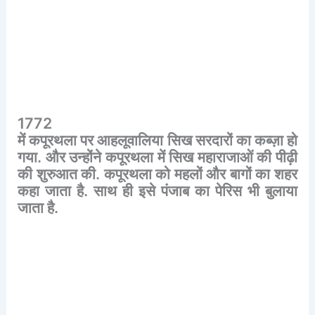
1772
में
कपूरथला
पर
आहलूवालिया
सिख
सरदारों
का
कब्ज़ा
हो
गया
.
और
उन्होंने
कपूरथला
में
सिख
महाराजाओं
की
पीढ़ी
की
शुरुआत
की
.
कपूरथला
को
महलों
और
बागों
का
शहर
कहा
जाता
है
.
साथ
ही
इसे
पंजाब
का
पेरिस
भी
बुलाया
जाता
है
.