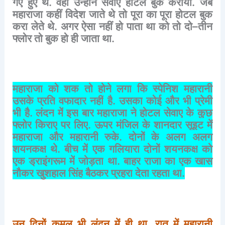
गए
हुए
थे
.
वहां
उन्होंने
सेवाए
होटल
बुक
कराया
.
जब
महाराजा
कहीं
विदेश
जाते
थे
तो
पूरा
का
पूरा
होटल
बुक
करा
लेते
थे
.
अगर
ऐसा
नहीं
हो
पाता
था
को
तो
दो
–
तीन
फ्लोर
तो
बुक
हो
ही
जाता
था
.
महाराजा
को
शक
तो
होने
लगा
कि
स्पेनिश
महारानी
उसके
प्रति
वफादार
नहीं
है
.
उसका
कोई
और
भी
प्रेमी
भी
है
.
लंदन
में
इस
बार
महाराजा
ने
होटल
सेवाए
के
कुछ
फ्लोर
किराए
पर
लिए
.
ऊपर
मंजिल
के
शानदार
सूइट
में
महाराजा
और
महारानी
रुके
.
दोनों
के
अलग
अलग
शयनकक्ष
थे
.
बीच
में
एक
गलियारा
दोनों
शयनकक्ष
को
एक
ड्राइंगरूम
में
जोड़ता
था
.
बाहर
राजा
का
एक
खास
नौकर
खुशहाल
सिंह
बैठकर
प्रहरा
देता
रहता
था
.
उन
दिनों
कमल
भी
लंदन
में
ही
था
.
रात
में
महारानी