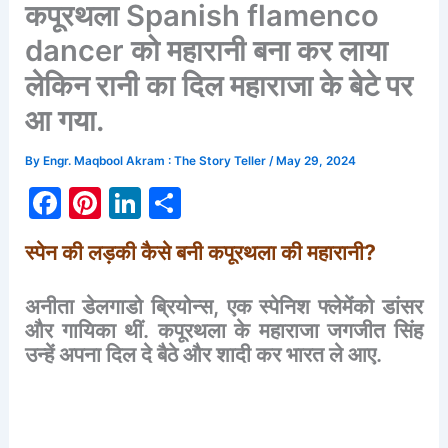
कपूरथला Spanish flamenco
dancer को महारानी बना कर लाया
लेकिन रानी का दिल महाराजा के बेटे पर
आ गया.
By
Engr. Maqbool Akram : The Story Teller
/
May 29, 2024
F
Pi
Li
S
a
nt
n
h
स्पेन
की
लड़की
कैसे
बनी
कपूरथला
की
महारानी
?
c
er
k
ar
e
e
e
e
अनीता
डेलगाडो
ब्रियोन्स
,
एक
स्पेनिश
फ्लेमेंको
डांसर
b
st
dI
और
गायिका
थीं
.
कपूरथला
के
महाराजा
जगजीत
सिंह
उन्हें
अपना
दिल
दे
बैठे
और
शादी
कर
भारत
ले
आए
.
o
n
o
k