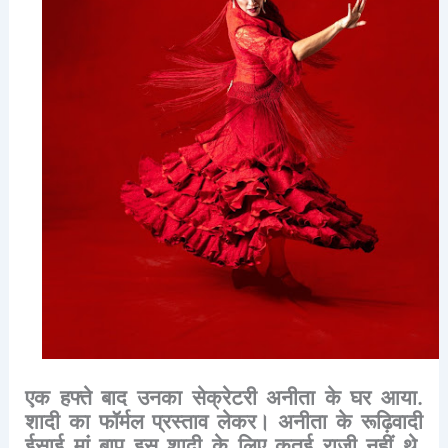
एक
हफ्ते
बाद
उनका
सेक्रेटरी
अनीता
के
घर
आया
.
शादी
का
फॉर्मल
प्रस्ताव
लेकर।
अनीता
के
रूढ़िवादी
ईसाई
मां
बाप
इस
शादी
के
लिए
कतई
राजी
नहीं
थे
.