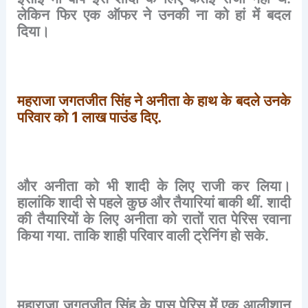
लेकिन
फिर
एक
ऑफर
ने
उनकी
ना
को
हां
में
बदल
दिया।
महराजा
जगतजीत
सिंह
ने
अनीता
के
हाथ
के
बदले
उनके
परिवार
को
1
लाख
पाउंड
दिए
.
और
अनीता
को
भी
शादी
के
लिए
राजी
कर
लिया।
हालांकि
शादी
से
पहले
कुछ
और
तैयारियां
बाकी
थीं
.
शादी
की
तैयारियों
के
लिए
अनीता
को
रातों
रात
पेरिस
रवाना
किया
गया
.
ताकि
शाही
परिवार
वाली
ट्रेनिंग
हो
सके
.
महाराजा
जगतजीत
सिंह
के
पास
पेरिस
में
एक
आलीशान