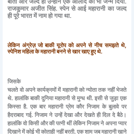
बीता
और
जल्द
ही
उन्होंने
एक
औलाद
को
भी
जन्म
दिया
.
राजकुमार
अजीत
सिंह
.
स्पेन
से
आई
महारानी
का
जल्द
ही
पूरे
भारत
में
नाम
हो
गया
था
.
लेकिन
अंग्रेज़
जो
बाकी
यूरोप
को
अपने
से
नीच
समझते
थे
,
स्पेनिश
महिला
के
महारानी
बनने
से
खार
खाए
हुए
थे
.
जिसके
चलते
वो
अपने
कार्यक्रमों
में
महारानी
को
न्योता
तक
नहीं
भेजते
थे
.
हालांकि
बाकी
दुनिया
महारानी
से
मुग्ध
थी
.
इसी
से
जुड़ा
एक
किस्सा
है
.
एक
बार
महारानी
प्रेम
कौर
निजाम
के
बुलावे
पर
हैदराबाद
गई
.
निजाम
ने
उन्हें
देखा
और
देखते
ही
दिल
दे
बैठे।
हालांकि
वो
किसी
और
की
पत्नी
थीं
लेकिन
निजाम
ने
अपना
प्यार
दिखाने
में
कोई
भी
कोताही
नहीं
बरती
.
एक
शाम
जब
महारानी
खाने