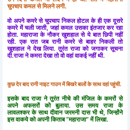
चुपचाप
कमल
से
मिलने
लगी
.
वो
अपने
कमरे
से
चुपचाप
निकल
होटल
के
ही
एक
दूसरे
कमरे
में
चली
जाती
,
जहां
कमल
उसका
इंतजार
कर
रहा
होता
.
महाराजा
के
नौकर
खुशहाल
से
ये
बात
छिपी
नहीं
रही
.
एक
रात
जब
रानी
कमरे
से
बाहर
निकली
तो
खुशहाल
ने
देख
लिया
.
तुरंत
राजा
को
जगाकर
सूचना
दी
.
राजा
ने
कमरा
देखा
तो
वो
वहां
वाकई
नहीं
थी
.
कुछ
देर
बाद
रानी
नाइट
गाउन
में
बिखरे
बालों
के
साथ
वहां
पहुंची
.
इसके
बाद
राजा
ने
तुरंत
नीचे
की
मंजिल
के
कमरों
से
अपने
अफसरों
को
बुलाया
.
उस
समय
राजा
के
लावलश्कर
के
साथ
दीवान
जरमनी
दास
भी
थे
,
जिन्होंने
इस
वाकये
को
अपनी
किताब
“
महाराजा
”
में
लिखा
.