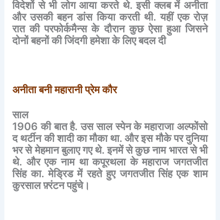
विदेशों
से
भी
लोग
आया
करते
थे
.
इसी
क्लब
में
अनीता
और
उसकी
बहन
डांस
किया
करती
थी
.
यहीं
एक
रोज़
रात
की
परफोर्कमैन्स
के
दौरान
कुछ
ऐसा
हुआ
जिसने
दोनों
बहनों
की
जिंदगी
हमेशा
के
लिए
बदल
दी
अनीता
बनी
महारानी
प्रेम
कौर
साल
1906
की
बात
है
.
उस
साल
स्पेन
के
महाराजा
अल्फोंसो
द
थर्टीन
की
शादी
का
मौका
था
.
और
इस
मौके
पर
दुनिया
भर
से
मेहमान
बुलाए
गए
थे
.
इनमें
से
कुछ
नाम
भारत
से
भी
थे
.
और
एक
नाम
था
कपूरथला
के
महाराज
जगतजीत
सिंह
का
.
मेड्रिड
में
रहते
हुए
जगतजीत
सिंह
एक
शाम
कुरसाल
फ़्रंटन
पहुंचे।