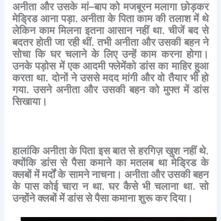
अनीता
और
उसके
मां
–
बाप
को
मजबूरन
मलागा
छोड़कर
मेड्रिड
आना
पड़ा
.
अनीता
के
पिता
काम
की
तलाश
में
थे
लेकिन
काम
मिलना
इतना
आसान
नहीं
था
.
चीजें
बद
से
बदतर
होती
जा
रही
थीं
.
तभी
अनीता
और
उसकी
बहन
ने
सोचा
कि
घर
चलाने
के
लिए
उन्हें
काम
करना
होगा।
उनके
पड़ोस
में
एक
आदमी
फ्लेमेंको
डांस
का
माहिर
हुआ
करता
था
.
दोनों
ने
उससे
मदद
मांगी
और
वो
तैयार
भी
हो
गया
.
उसने
अनीता
और
उसकी
बहन
को
मुफ्त
में
डांस
सिखाया।
हालांकि
अनीता
के
पिता
इस
बात
से
हरगिज़
खुश
नहीं
थे
.
क्योंकि
डांस
से
पैसा
कमाने
का
मतलब
था
मेड्रिड
के
क्लबों
में
मर्दों
के
सामने
नाचना।
अनीता
और
उसकी
बहन
के
पास
कोई
चारा
न
था
.
घर
कैसे
भी
चलाना
था
.
सो
उन्होंने
क्लबों
में
डांस
से
पैसा
कमाना
शुरू
कर
दिया।