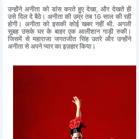
उन्होंने
अनीता
को
डांस
करते
हुए
देखा
,
और
देखते
ही
उसे
दिल
दे
बैठे।
अनीता
की
उम्र
तब
16
साल
की
रही
होगी।
अनीता
को
इसकी
कोई
खबर
नहीं
थी
.
अगली
सुबह
उसके
घर
के
बाहर
एक
आलीशान
गाड़ी
रुकी।
जिसमें
से
महाराजा
जगतजीत
सिंह
उतरे
और
उन्होंने
अनीता
से
अपने
प्यार
का
इज़हार
किया।