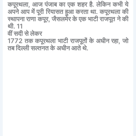
कपूरथला
,
आज
पंजाब
का
एक
शहर
है
.
लेकिन
कभी
ये
अपने
आप
में
पूरी
रियासत
हुआ
करता
था
.
कपूरथला
की
स्थापना
राणा
कपूर
,
जैसलमेर
के
एक
भाटी
राजपूत
ने
की
थी
. 11
वीं
सदी
से
लेकर
1772
तक
कपूरथला
भाटी
राजपूतों
के
अधीन
रहा
,
जो
तब
दिल्ली
सल्तनत
के
अधीन
आते
थे
.