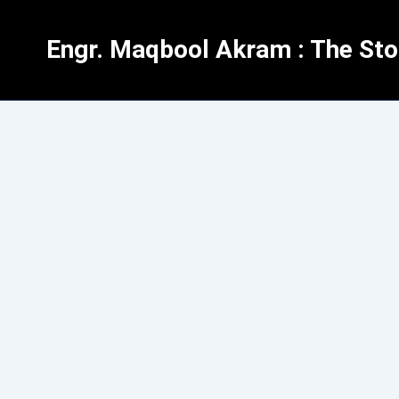
Skip
to
Engr. Maqbool Akram : The Stor
content