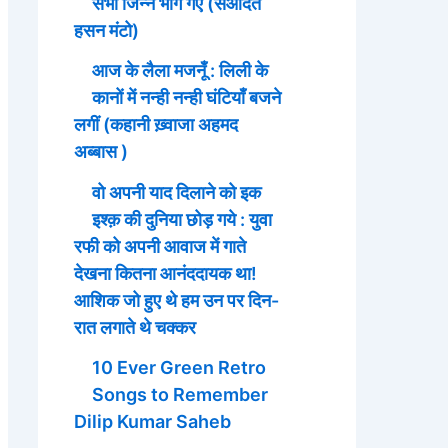
सभी जिन्न भाग गए (सआदत
हसन मंटो)
आज के लैला मजनूँ : लिली के
कानों में नन्ही नन्ही घंटियाँ बजने
लगीं (कहानी ख़्वाजा अहमद
अब्बास )
वो अपनी याद दिलाने को इक
इश्क़ की दुनिया छोड़ गये : युवा
रफी को अपनी आवाज में गाते
देखना कितना आनंददायक था!
आशिक जो हुए थे हम उन पर दिन-
रात लगाते थे चक्कर
10 Ever Green Retro
Songs to Remember
Dilip Kumar Saheb