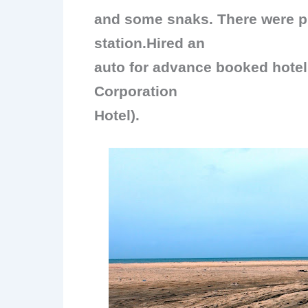
o
n
and some snaks. There were pl
o
station.Hired an
k
auto for advance booked hote
Corporation
Hotel).