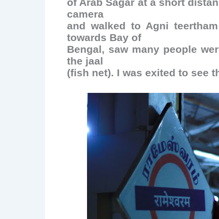
of Arab Sagar at a short dista
camera
and walked to Agni teertham
towards Bay of
Bengal, saw many people wer
the jaal
(fish net). I was exited to see 