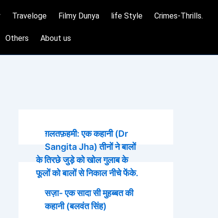
y
Traveloge
Filmy Dunya
life Style
Crimes-Thrills.
Others
About us
ग़लतफ़हमी: एक कहानी (Dr
Sangita Jha) तीनों ने बालों
के तिरछे जुड़े को खोल गुलाब के
फूलों को बालों से निकाल नीचे फेंके.
सज़ा- एक सादा सी मुहब्बत की
कहानी (बलवंत सिंह)