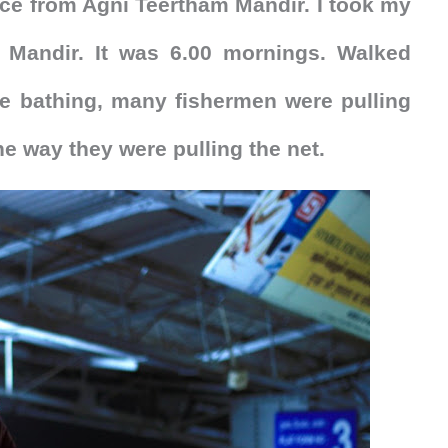
nce from Agni Teertham Mandir. I took my
 Mandir. It was 6.00 mornings. Walked
e bathing, many fishermen were pulling
the way they were pulling the net.