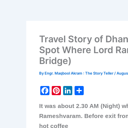
Travel Story of Dh
Spot Where Lord Ra
Bridge)
By
Engr. Maqbool Akram : The Story Teller
/
Augus
F
Pi
Li
S
a
nt
n
h
It was about 2.30 AM (Night) 
c
er
k
ar
e
e
e
e
Rameshvaram. Before exit from
b
st
dI
hot coffee