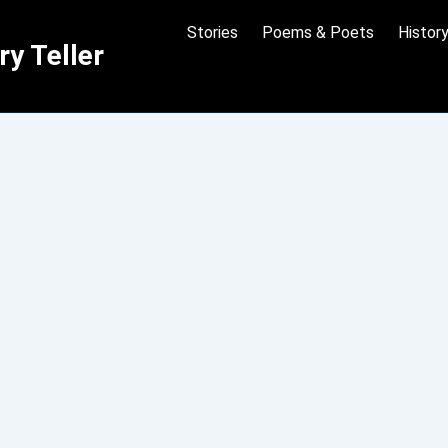
Stories
Poems & Poets
Histor
y Teller