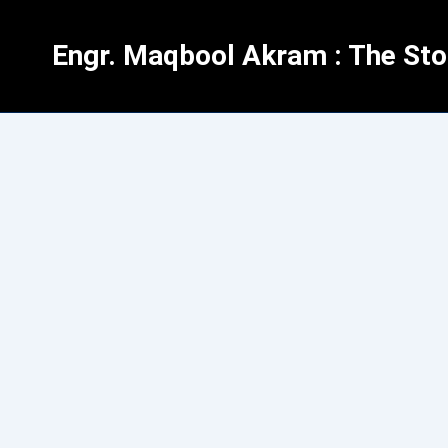
Skip
to
Engr. Maqbool Akram : The Stor
content