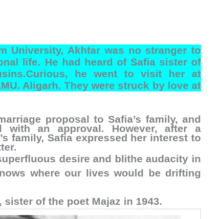
m University, Akhtar was no stranger to
al life. He had heard of Safia sister of
sins.Curious, he went to visit her at
U. Aligarh. They were struck by love at
marriage proposal to Safia’s family, and
 with an approval. However, after a
s family, Safia expressed her interest to
ter.
uperfluous desire and blithe audacity in
knows where our lives would be drifting
, sister of the poet Majaz
in
1943.