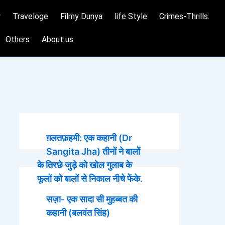
y
Traveloge
Filmy Dunya
life Style
Crimes-Thrills.
Others
About us
ग़लतफ़हमी: एक कहानी (Dr
Sangita Jha) तीनों ने बालों
के तिरछे जुड़े को खोल गुलाब के
फूलों को बालों से निकाल नीचे फेंके.
सज़ा- एक सादा सी मुहब्बत की
कहानी (बलवंत सिंह)