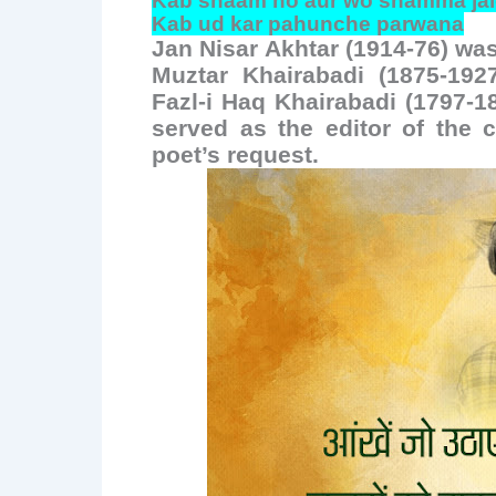
Kab shaam ho aur wo shamma jal
o
Kab ud kar pahunche parwana
Jan Nisar Akhtar (1914-76) was
k
Muztar Khairabadi (1875-192
Fazl-i Haq Khairabadi (1797-1
served as the editor of the 
poet’s request.