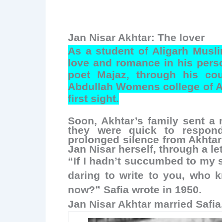
Jan Nisar Akhtar: The lover
As a student of Aligarh Musli
love and romance in his person
poet Majaz, through his cou
Abdullah Womens college of AM
first sight.
Soon, Akhtar’s family sent a 
they were quick to respond
prolonged silence from Akhtar’
Jan Nisar herself, through a let
“If I hadn’t succumbed to my s
daring to write to you, who 
now?” Safia wrote in 1950.
Jan Nisar Akhtar married Safia