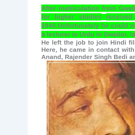
After matriculation from Gwal
for higher studies
receive
1940.Unfortunately he could n
a lecturer in Urdu in Gwalior, 
He left the job to join Hindi f
Here, he came in contact with 
Anand, Rajender Singh Bedi a