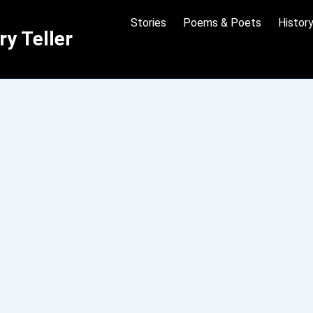
Stories
Poems & Poets
Histor
y Teller