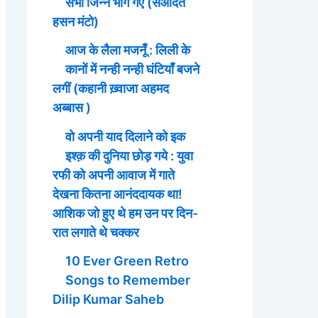
सभी जिन्न भाग गए (सआदत
हसन मंटो)
आज के लैला मजनूँ : लिली के
कानों में नन्ही नन्ही घंटियाँ बजने
लगीं (कहानी ख़्वाजा अहमद
अब्बास )
वो अपनी याद दिलाने को इक
इश्क़ की दुनिया छोड़ गये : युवा
रफी को अपनी आवाज में गाते
देखना कितना आनंददायक था!
आशिक जो हुए थे हम उन पर दिन-
रात लगाते थे चक्कर
10 Ever Green Retro
Songs to Remember
Dilip Kumar Saheb