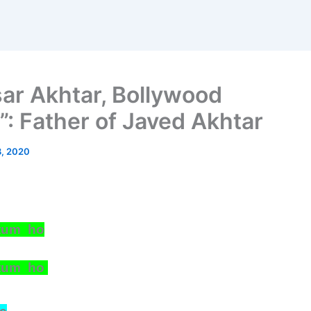
sar Akhtar, Bollywood
e”: Father of Javed Akhtar
8, 2020
 tum ho
e tum ho