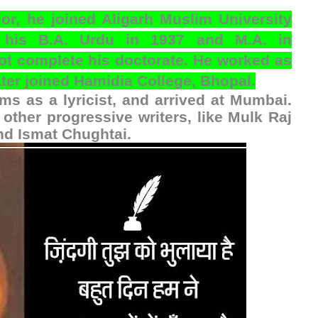
ior, he joined Aligarh Muslim University
d his B.A. Urdu in 1937 and M.A. in
ot complete his doctorate. He worked as
later joined Hamidia College, Bhopal.
ilms as a lyricist, and arrived at Mumbai.
other progressive writers, like Mulk Raj
nd Ismat Chughtai.