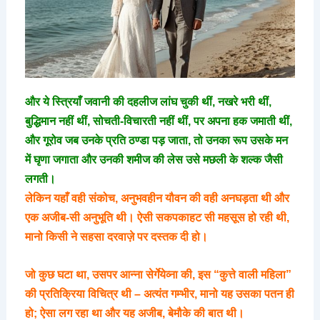
और ये स्त्रियाँ जवानी की दहलीज लांघ चुकी थीं, नखरे भरी थीं,
बुद्धिमान नहीं थीं, सोचती-विचारती नहीं थीं, पर अपना हक जमाती थीं,
और गूरोव जब उनके प्रति ठण्डा पड़ जाता, तो उनका रूप उसके मन
में घृणा जगाता और उनकी शमीज की लेस उसे मछली के शल्क जैसी
लगती।
लेकिन यहाँ वही संकोच, अनुभवहीन यौवन की वही अनघड़ता थी और
एक अजीब-सी अनुभूति थी। ऐसी सकपकाहट सी महसूस हो रही थी,
मानो किसी ने सहसा दरवाज़े पर दस्तक दी हो।
जो कुछ घटा था, उसपर आन्ना सेर्गेयेव्ना की, इस “कुत्ते वाली महिला”
की प्रतिक्रिया विचित्र थी – अत्यंत गम्भीर, मानो यह उसका पतन ही
हो; ऐसा लग रहा था और यह अजीब, बेमौके की बात थी।