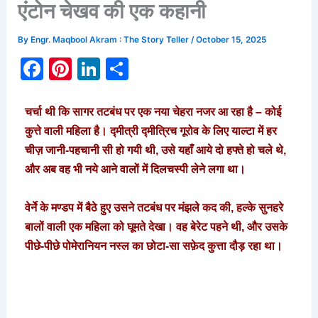
एंटोन चेखव की एक कहानी
By
Engr. Maqbool Akram : The Story Teller
/
October 15, 2025
F
Pi
Li
S
a
nt
n
h
c
er
k
ar
चर्चा थी कि सागर तटबंध पर एक नया चेहरा नजर आ रहा है – कोई
e
e
e
e
कुत्ते वाली महिला है। द्मीत्री द्मीत्रिच गूरोव के लिए याल्टा में हर
चीज़ जानी-पहचानी सी हो गयी थी, उसे यहाँ आये दो हफ्ते हो चले थे,
b
st
dI
और अब वह भी नये आने वालों में दिलचस्पी लेने लगा था।
o
n
o
वेर्ने के मण्डप में बैठे हुए उसने तटबंध पर मंझले कद की, हल्के सुनहरे
k
बालों वाली एक महिला को घूमते देखा। वह बेरेट पहने थी, और उसके
पीछे-पीछे पोमेरानियन नस्ल का छोटा-सा सफ़ेद कुत्ता दौड़ रहा था।