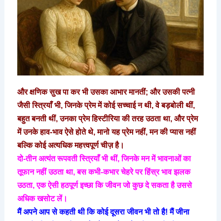
और क्षणिक सुख पा कर भी उसका आभार मानतीं; और उसकी पत्नी
जैसी स्त्रियाँ भी, जिनके प्रेम में कोई सच्चाई न थी, वे बड़बोली थीं,
बहुत बनती थीं, उनका प्रेम हिस्टीरिया की तरह उठता था, और प्रेम
में उनके हाव-भाव ऐसे होते थे, मानो यह प्रेम नहीं, मन की प्यास नहीं
बल्कि कोई अत्यधिक महत्त्वपूर्ण चीज़ है।
दो-तीन अत्यंत रूपवती स्त्रियाँ भी थीं, जिनके मन में भावनाओं का
तूफान नहीं उठता था, बस कभी-कभार चेहरे पर हिंस्र भाव झलक
उठता, एक ऐसी हठपूर्ण इच्छा कि जीवन जो कुछ दे सकता है उससे
अधिक खसोट लें।
मैं अपने आप से कहती थी कि कोई दूसरा जीवन भी तो है! मैं जीना