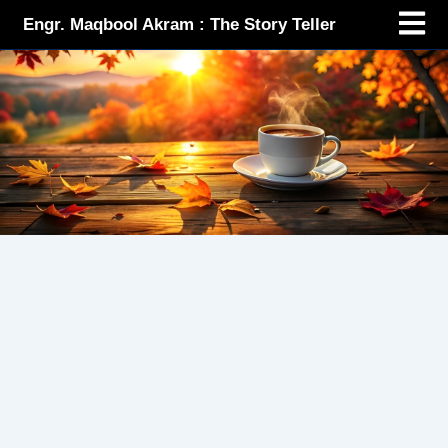
Menu
Skip
Engr. Maqbool Akram : The Story Teller
to
content