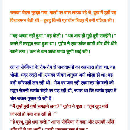
उसका चेहरा मुरझा गया, गालों पर बाल लटक रहे थे, दुख में डूबी वह
विचारमग्न बैठी थी – हूबहू किसी प्राचीन चित्र में बनी पतिता-सी।
“यह अच्छा नहीं हुआ,” वह बोली। “अब आप ही मुझे बुरी समझेंगे।”
कमरे में तरबूज रखा हुआ था। गूरोव ने एक फांक काटी और धीरे-धीरे
खाने लगा। कम से कम आधा घण्टा चुप्पी छाई रही।
आन्ना सेर्गेयेव्ना के रोम-रोम से पाकदामनी का अहसास होता था, वह
भोली, भद्र स्त्री थी, उसका जीवन अनुभव अभी थोड़ा ही था; वह
बड़ी मर्मस्पर्शी लग रही थी। मेज पर जल रही एकमात्र मोमबत्ती की
मद्धम रोशनी उसके चेहरे पर पड़ रही थी, स्पष्ट था कि उसके हृदय में
घोर उथल-पुथल हो रही है।
“
मैं तुम्हें बुरी क्यों समझने लगा?” गूरोव ने पूछा। “तुम ख़ुद नहीं
जानती हो क्या कह रही हो।”
“हे प्रभु, मुझे क्षमा करो!” आन्ना सेर्गेयेव्ना ने कहा और उसकी आँखें
आँसुओं से भर आयीं। “बड़ी भयानक बात है यह!”