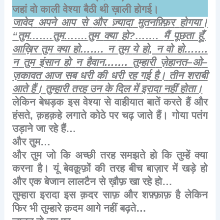
जहां
वो
काली
वेश्या
बैठी
थी
ख़ाली
होगई।
जावेद
अपने
आप
से
और
ज़्यादा
मुतनफ़्फ़िर
होगया।
“
तुम
…….
तुम
…….
तुम
क्या
हो
?…….
मैं
पूछता
हूँ
,
आख़िर
तुम
क्या
हो
…….
न
तुम
ये
हो
,
न
वो
हो
…….
न
तुम
इंसान
हो
न
हैवान
…….
तुम्हारी
ज़ेहानत
–
ओ
–
ज़कावत
आज
सब
धरी
की
धरी
रह
गई
है।
तीन
शराबी
आते
हैं।
तुम्हारी
तरह
उन
के
दिल
में
इरादा
नहीं
होता।
लेकिन
बेधड़क
इस
वेश्या
से
वाहीयात
बातें
करते
हैं
और
हंसते
,
क़हक़हे
लगाते
कोठे
पर
चढ़
जाते
हैं।
गोया
पतंग
उड़ाने
जा
रहे
हैं
…
और
तुम
…
और
तुम
जो
कि
अच्छी
तरह
समझते
हो
कि
तुम्हें
क्या
करना
है।
यूं
बेवक़ूफ़ों
की
तरह
बीच
बाज़ार
में
खड़े
हो
और
एक
बेजान
लालटैन
से
ख़ौफ़
खा
रहे
हो
…
तुम्हारा
इरादा
इस
क़दर
साफ़
और
शफ़्फ़ाफ़
है
लेकिन
फिर
भी
तुम्हारे
क़दम
आगे
नहीं
बढ़ते
…