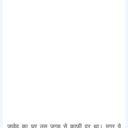
जावेद
का
घर
उस
जगह
से
काफ़ी
दूर
था।
मगर
ये