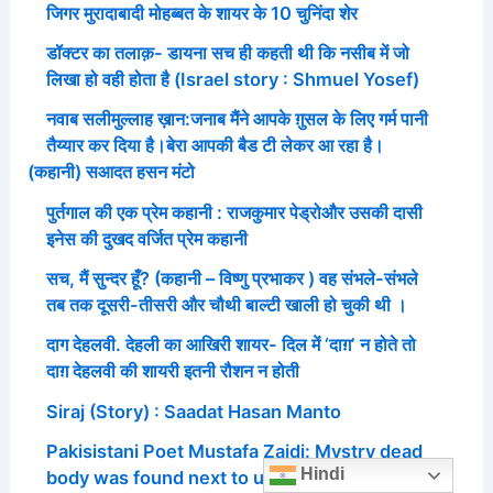
जिगर मुरादाबादी मोहब्बत के शायर के 10 चुनिंदा शेर
डॉक्टर का तलाक़- डायना सच ही कहती थी कि नसीब में जो
लिखा हो वही होता है (Israel story : Shmuel Yosef)
नवाब सलीमुल्लाह ख़ान:जनाब मैंने आपके ग़ुसल के लिए गर्म पानी
तैय्यार कर दिया है।बेरा आपकी बैड टी लेकर आ रहा है।
(कहानी) सआदत हसन मंटो
पुर्तगाल की एक प्रेम कहानी : राजकुमार पेड्रोऔर उसकी दासी
इनेस की दुखद वर्जित प्रेम कहानी
सच, मैं सुन्दर हूँ? (कहानी – विष्णु प्रभाकर ) वह संभले-संभले
तब तक दूसरी-तीसरी और चौथी बाल्टी खाली हो चुकी थी ।
दाग देहलवी. देहली का आखिरी शायर- दिल में ‘दाग़’ न होते तो
दाग़ देहलवी की शायरी इतनी रौशन न होती
Siraj (Story) : Saadat Hasan Manto
Pakisistani Poet Mustafa Zaidi: Mystry dead
Hindi
body was found next to unconscious