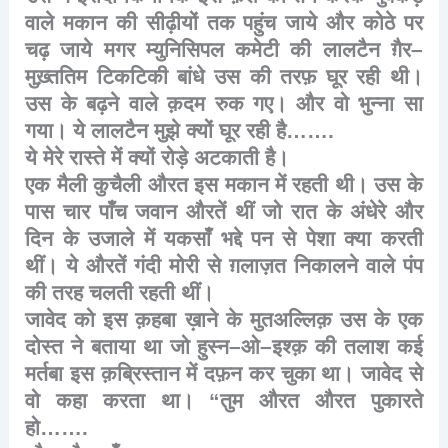
वाले
मकान
की
सीढ़ीयों
तक
पहुंच
जाये
और
कोठे
पर
चढ़
जाये
मगर
म्युनिसिपल
कमेटी
की
लालटैन
ग़ैर
–
मुख़्ततिम
टिकटिकी
बांधे
उस
की
तरफ़
घूर
रही
थी।
उस
के
बढ़ने
वाले
क़दम
रुक
गए।
और
वो
भुन्ना
सा
गया।
ये
लालटैन
मुझे
क्यों
घूर
रही
है
…….
ये
मेरे
रास्ते
में
क्यों
रोड़े
अटकाती
है।
एक
मैली
कुचैली
औरत
इस
मकान
में
रहती
थी।
उस
के
पास
चार
पाँच
जवान
औरतें
थीं
जो
रात
के
अंधेरे
और
दिन
के
उजाले
में
यकसाँ
भद्दे
पन
से
पेशा
क्या
करती
थीं।
ये
औरतें
गंदी
मोरी
से
ग़लाज़त
निकालने
वाले
पंप
की
तरह
चलती
रहती
थीं।
जावेद
को
इस
क़हबा
ख़ाने
के
मुतअल्लिक़
उस
के
एक
दोस्त
ने
बताया
था
जो
हुस्न
–
ओ
–
इश्क़
की
तलाश
कई
मर्तबा
इस
क़ब्रिस्तान
में
दफ़न
कर
चुका
था।
जावेद
से
वो
कहा
करता
था।
“
तुम
औरत
औरत
पुकारते
हो
…….