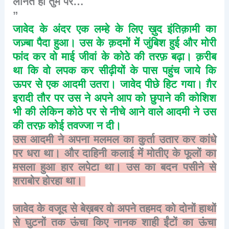
लानत
हो
तुम
पर
…
”
जावेद
के
अंदर
एक
लम्हे
के
लिए
ख़ुद
इंतिक़ामी
का
जज़्बा
पैदा
हुआ।
उस
के
क़दमों
में
जुंबिश
हुई
और
मोरी
फांद
कर
वो
माई
जीवां
के
कोठे
की
तरफ़
बढ़ा।
क़रीब
था
कि
वो
लपक
कर
सीढ़ीयों
के
पास
पहुंच
जाये
कि
ऊपर
से
एक
आदमी
उतरा।
जावेद
पीछे
हिट
गया।
ग़ैर
इरादी
तौर
पर
उस
ने
अपने
आप
को
छुपाने
की
कोशिश
भी
की
लेकिन
कोठे
पर
से
नीचे
आने
वाले
आदमी
ने
उस
की
तरफ़
कोई
तवज्जा
न
दी।
उस
आदमी
ने
अपना
मलमल
का
कुर्ता
उतार
कर
कांधे
पर
धरा
था।
और
दाहिनी
कलाई
में
मोतीए
के
फूलों
का
मसला
हुआ
हार
लपेटा
था।
उस
का
बदन
पसीने
से
शराबोर
होरहा
था।
जावेद
के
वजूद
से
बेख़बर
वो
अपने
तहमद
को
दोनों
हाथों
से
घुटनों
तक
ऊंचा
किए
नानक
शाही
ईंटों
का
ऊंचा