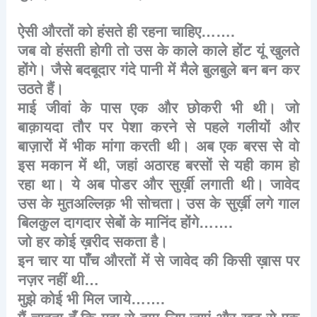
ऐसी
औरतों
को
हंसते
ही
रहना
चाहिए
…….
जब
वो
हंसती
होगी
तो
उस
के
काले
काले
होंट
यूं
खुलते
होंगे।
जैसे
बदबूदार
गंदे
पानी
में
मैले
बुलबुले
बन
बन
कर
उठते
हैं।
माई
जीवां
के
पास
एक
और
छोकरी
भी
थी।
जो
बाक़ायदा
तौर
पर
पेशा
करने
से
पहले
गलीयों
और
बाज़ारों
में
भीक
मांगा
करती
थी।
अब
एक
बरस
से
वो
इस
मकान
में
थी
,
जहां
अठारह
बरसों
से
यही
काम
हो
रहा
था।
ये
अब
पोडर
और
सुर्ख़ी
लगाती
थी।
जावेद
उस
के
मुतअल्लिक़
भी
सोचता।
उस
के
सुर्ख़ी
लगे
गाल
बिलकुल
दागदार
सेबों
के
मानिंद
होंगे
…….
जो
हर
कोई
ख़रीद
सकता
है।
इन
चार
या
पाँच
औरतों
में
से
जावेद
की
किसी
ख़ास
पर
नज़र
नहीं
थी
…
मुझे
कोई
भी
मिल
जाये
…….