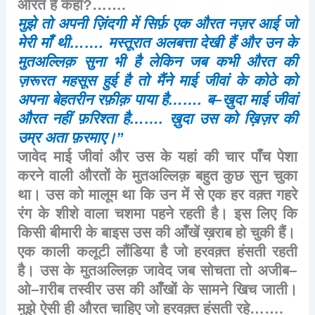
औरत
है
कहाँ
?…….
मुझे
तो
अपनी
ज़िंदगी
में
सिर्फ़
एक
औरत
नज़र
आई
जो
मेरी
माँ
थी
…….
मस्तूरात
अलबत्ता
देखी
हैं
और
उन
के
मुतअल्लिक़
सुना
भी
है
लेकिन
जब
कभी
औरत
की
ज़रूरत
महसूस
हुई
है
तो
मैंने
माई
जीवां
के
कोठे
को
अपना
बेहतरीन
रफ़ीक़
पाया
है
…….
ब
–
ख़ुदा
माई
जीवां
औरत
नहीं
फ़रिश्ता
है
…….
ख़ुदा
उस
को
ख़िज़र
की
उम्र
अता
फ़रमाए।
”
जावेद
माई
जीवां
और
उस
के
यहां
की
चार
पाँच
पेशा
करने
वाली
औरतों
के
मुतअल्लिक़
बहुत
कुछ
सुन
चुका
था।
उस
को
मालूम
था
कि
उन
में
से
एक
हर
वक़्त
गहरे
रंग
के
शीशे
वाला
चशमा
पहने
रहती
है।
इस
लिए
कि
किसी
बीमारी
के
बाइस
उस
की
आँखें
ख़राब
हो
चुकी
हैं।
एक
काली
कलूटी
लौंडिया
है
जो
हरवक़्त
हंसती
रहती
है।
उस
के
मुतअल्लिक़
जावेद
जब
सोचता
तो
अजीब
–
ओ
–
ग़रीब
तस्वीर
उस
की
आँखों
के
सामने
खिच
जाती।
मुझे
ऐसी
ही
औरत
चाहिए
जो
हरवक़्त
हंसती
रहे
…….