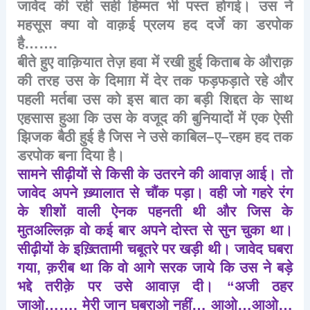
जावेद
की
रही
सही
हिम्मत
भी
पस्त
होगई।
उस
ने
महसूस
क्या
वो
वाक़ई
प्रलय
हद
दर्जे
का
डरपोक
है
…….
बीते
हुए
वाक़ियात
तेज़
हवा
में
रखी
हुई
किताब
के
औराक़
की
तरह
उस
के
दिमाग़
में
देर
तक
फड़फड़ाते
रहे
और
पहली
मर्तबा
उस
को
इस
बात
का
बड़ी
शिद्दत
के
साथ
एहसास
हुआ
कि
उस
के
वजूद
की
बुनियादों
में
एक
ऐसी
झिजक
बैठी
हुई
है
जिस
ने
उसे
काबिल
–
ए
–
रहम
हद
तक
डरपोक
बना
दिया
है।
सामने
सीढ़ीयों
से
किसी
के
उतरने
की
आवाज़
आई।
तो
जावेद
अपने
ख़्यालात
से
चौंक
पड़ा।
वही
जो
गहरे
रंग
के
शीशों
वाली
ऐनक
पहनती
थी
और
जिस
के
मुतअल्लिक़
वो
कई
बार
अपने
दोस्त
से
सुन
चुका
था।
सीढ़ीयों
के
इख़्तितामी
चबूतरे
पर
खड़ी
थी।
जावेद
घबरा
गया
,
क़रीब
था
कि
वो
आगे
सरक
जाये
कि
उस
ने
बड़े
भद्दे
तरीक़े
पर
उसे
आवाज़
दी।
“
अजी
ठहर
जाओ
…….
मेरी
जान
घबराओ
नहीं
…
आओ
…
आओ
…