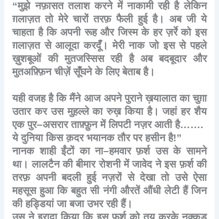
“
मुझे
नफ़ासत
तलाश
करने
में
नाकामी
रही
है
लेकिन
ग़लाज़त
तो
मेरे
चारों
तरफ़
फैली
हुई
है।
अब
जी
ये
चाहता
है
कि
अपनी
रूह
और
जिस्म
के
हर
ज़र्रे
को
इस
ग़लाज़त
से
आलूदा
करदूँ।
मेरी
नाक
जो
इस
से
पहले
ख़ुशबूओं
की
मुतजस्सिस
रही
है
अब
बदबूदार
और
मुतअफ़्फ़िन
चीज़ें
सूँघने
के
लिए
बेताब
है।
यही
वजह
है
कि
मैंने
आज
अपने
पुराने
ख़यालात
का
चुग़ा
उतार
कर
उस
मुहल्ले
का
रुख़
किया
है।
जहां
हर
शैय
एक
पुर
–
असरार
ताफ़्फ़ुन
में
लिपटी
नज़र
आती
है
…….
ये
दुनिया
किस
क़दर
भयानक
तौर
पर
हसीन
है
!”
नानक
शाही
ईंटों
का
ना
–
हमवार
फ़र्श
उस
के
सामने
था।
लालटैन
की
बीमार
रोशनी
में
जावेद
ने
इस
फ़र्श
की
तरफ़
अपनी
बदली
हुई
नज़रों
से
देखा
तो
उसे
ऐसा
महसूस
हुआ
कि
बहुत
सी
नंगी
औरतें
औंधी
लेटी
हैं
जिन
की
हड्डियां
जा
बजा
उभर
रही
हैं।
उस
ने
इरादा
किया
कि
इस
फ़र्श
को
तय
करके
नुक्कड़