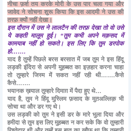
नीचा
फ़र्श
तय
करके
मोरी
के
उस
पार
चला
गया
और
जावेद
ने
सोचना
शुरू
किया
कि
इस
आदमी
ने
उस
की
तरफ़
क्यों
नहीं
देखा।
इस
दौरान
में
उस
ने
लालटैन
की
तरफ़
देखा
तो
वो
उसे
ये
कहती
मालूम
हुई।
“
तुम
कभी
अपने
मक़सद
में
कामयाब
नहीं
हो
सकते।
इस
लिए
कि
तुम
डरपोक
हो
…….
याद
है
तुम्हें
पिछले
बरस
बरसात
में
जब
तुम
ने
इस
हिंदू
लड़की
इंदिरा
से
अपनी
मुहब्बत
का
इज़हार
करना
चाहा
तो
तुम्हारे
जिस्म
में
सकत
नहीं
रही
थी
…….
कैसे
कैसे
…….
भयानक
ख़याल
तुम्हारे
दिमाग़
में
पैदा
हुए
थे
…
याद
है
,
तुम
ने
हिंदू
मुस्लिम
फ़साद
के
मुतअल्लिक़
भी
सोचा
था
और
डर
गए
थे।
उस
लड़की
को
तुम
ने
इसी
डर
के
मारे
भुला
दिया
और
हमीदा
से
तुम
इस
लिए
मुहब्बत
न
कर
सके
कि
वो
तुम्हारी
रिश्तेदार
थी
और
तुम्हें
इस
बात
का
ख़ौफ़
था
कि
तुम्हारी