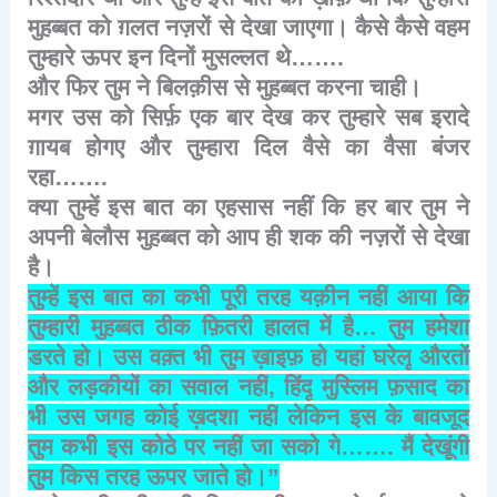
मुहब्बत
को
ग़लत
नज़रों
से
देखा
जाएगा।
कैसे
कैसे
वहम
तुम्हारे
ऊपर
इन
दिनों
मुसल्लत
थे
…….
और
फिर
तुम
ने
बिलक़ीस
से
मुहब्बत
करना
चाही।
मगर
उस
को
सिर्फ़
एक
बार
देख
कर
तुम्हारे
सब
इरादे
ग़ायब
होगए
और
तुम्हारा
दिल
वैसे
का
वैसा
बंजर
रहा
…….
क्या
तुम्हें
इस
बात
का
एहसास
नहीं
कि
हर
बार
तुम
ने
अपनी
बेलौस
मुहब्बत
को
आप
ही
शक
की
नज़रों
से
देखा
है।
तुम्हें
इस
बात
का
कभी
पूरी
तरह
यक़ीन
नहीं
आया
कि
तुम्हारी
मुहब्बत
ठीक
फ़ितरी
हालत
में
है
…
तुम
हमेशा
डरते
हो।
उस
वक़्त
भी
तुम
ख़ाइफ़
हो
यहां
घरेलू
औरतों
और
लड़कीयों
का
सवाल
नहीं
,
हिंदू
मुस्लिम
फ़साद
का
भी
उस
जगह
कोई
ख़दशा
नहीं
लेकिन
इस
के
बावजूद
तुम
कभी
इस
कोठे
पर
नहीं
जा
सको
गे
…….
मैं
देखूंगी
तुम
किस
तरह
ऊपर
जाते
हो।
”