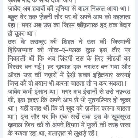
ख़राब
मादे
के
साथ
देखा
जाये।
जावेद
अब
ख़्वाबों
की
दुनिया
से
बाहर
निकल
आया
था।
बहुत
देर
तक
ज़ेहनी
तौर
पर
वो
अपने
आप
को
बहलाता
रहा।
मगर
अब
उस
का
जिस्म
ख़ौफ़नाक
हद
तक
बेदार
हो
चुका
था।
उस
के
तसव्वुर
की
शिद्दत
ने
उस
की
जिस्मानी
हिस्सिय्यात
की
नोक
–
ए
–
पलक
कुछ
इस
तौर
पर
निकाली
थी
कि
अब
ज़िंदगी
उस
के
लिए
सोइयों
का
बिस्तर
बन
गई।
हर
ख़याल
एक
नशतर
बन
गया
और
औरत
उस
की
नज़रों
में
ऐसी
शक्ल
इख़्तियार
करगई
जिस
को
वो
बयान
भी
करना
चाहता
तो
न
कर
सकता।
जावेद
कभी
इंसान
था।
मगर
अब
इंसानों
से
उसे
नफ़रत
थी
,
इस
क़दर
कि
अपने
आप
से
भी
मुतनफ़्फ़िर
हो
चुका
था।
यही
वजह
थी
कि
वो
ख़ुद
को
ज़लील
करना
चाहता
था।
इस
तौर
पर
कि
एक
अर्से
तक
इस
के
ख़ूबसूरत
ख़याल
जिन
को
वो
अपने
दिमाग़
में
फूलों
की
तरह
सजा
के
रखता
रहा
था
,
ग़लाज़त
से
लुथड़े
रहें।