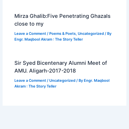
k
Mirza Ghalib:Five Penetrating Ghazals
close to my
Leave a Comment
/
Poems & Poets
,
Uncategorized
/ By
Engr. Maqbool Akram : The Story Teller
Sir Syed Bicentenary Alumni Meet of
AMU. Aligarh-2017-2018
Leave a Comment
/
Uncategorized
/ By
Engr. Maqbool
Akram : The Story Teller