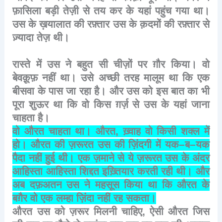
फ़ासिला
बड़ी
तेज़ी
से
तय
कर
के
यहां
पहुंच
गया
था।
उस
के
ख़यालात
की
रफ़्तार
उस
के
क़दमों
की
रफ़्तार
से
ज़्यादा
तेज़
थी।
रास्ते
में
उस
ने
बहुत
सी
चीज़ों
पर
ग़ौर
किया।
वो
बेवक़ूफ़
नहीं
था।
उसे
अच्छी
तरह
मालूम
था
कि
एक
बीसवा
के
पास
जा
रहा
है।
और
उस
को
इस
बात
का
भी
पूरा
शुऊर
था
कि
वो
किस
ग़र्ज़
से
उस
के
यहां
जाना
चाहता
है।
वो
औरत
चाहता
था।
औरत
,
ख़्वाह
वो
किसी
शक्ल
में
हो।
औरत
की
ज़रूरत
उस
की
ज़िंदगी
में
यक
–
ब
–
यक
पैदा
नहीं
हुई
थी।
एक
ज़माने
से
ये
ज़रूरत
उस
के
अंदर
आहिस्ता
आहिस्ता
शिद्दत
इख़्तियार
करती
रही
थी।
और
अब
दफ़अतन
उस
ने
महसूस
किया
था
कि
औरत
के
बग़ैर
वो
एक
लम्हा
ज़िंदा
नहीं
रह
सकता।
औरत
उस
को
ज़रूर
मिलनी
चाहिए
,
ऐसी
औरत
जिस