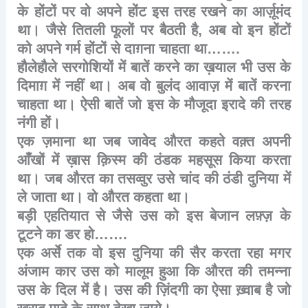
के
होंटों
पर
वो
अपने
होंट
इस
तरह
रखने
का
आर्ज़ूमंद
था।
जैसे
तितली
फूलों
पर
बैठती
है
,
अब
वो
इन
होंटों
को
अपने
गर्म
होंटों
से
दाग़ना
चाहता
था
…….
हौलेहौले
सरगोशियों
में
बातें
करने
का
ख़याल
भी
उस
के
दिमाग़
में
नहीं
था।
अब
वो
बुलंद
आवाज़
में
बातें
करना
चाहता
था।
ऐसी
बातें
जो
इस
के
मौजूदा
इरादे
की
तरह
नंगी
हों।
एक
ज़माना
था
जब
जावेद
औरत
कहते
वक़्त
अपनी
आँखों
में
ख़ास
क़िस्म
की
ठंडक
महसूस
किया
करता
था।
जब
औरत
का
तसव्वुर
उसे
चांद
की
ठंडी
दुनिया
में
ले
जाता
था।
वो
औरत
कहता
था।
बड़ी
एहतियात
से
जैसे
उस
को
इस
बेजान
लफ़्ज़
के
टूटने
का
डर
हो
…….
एक
अर्से
तक
वो
इस
दुनिया
की
सैर
करता
रहा
मगर
अंजाम
कार
उस
को
मालूम
हुआ
कि
औरत
की
तमन्ना
उस
के
दिल
में
है।
उस
की
ज़िंदगी
का
ऐसा
ख़्वाब
है
जो