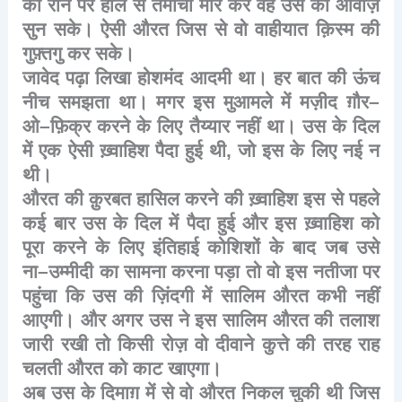
की
रान
पर
हौले
से
तमांचा
मार
कर
वह
उस
की
आवाज़
सुन
सके।
ऐसी
औरत
जिस
से
वो
वाहीयात
क़िस्म
की
गुफ़्तगु
कर
सके।
जावेद
पढ़ा
लिखा
होशमंद
आदमी
था।
हर
बात
की
ऊंच
नीच
समझता
था।
मगर
इस
मुआमले
में
मज़ीद
ग़ौर
–
ओ
–
फ़िक्र
करने
के
लिए
तैय्यार
नहीं
था।
उस
के
दिल
में
एक
ऐसी
ख़्वाहिश
पैदा
हुई
थी
,
जो
इस
के
लिए
नई
न
थी।
औरत
की
क़ुरबत
हासिल
करने
की
ख़्वाहिश
इस
से
पहले
कई
बार
उस
के
दिल
में
पैदा
हुई
और
इस
ख़्वाहिश
को
पूरा
करने
के
लिए
इंतिहाई
कोशिशों
के
बाद
जब
उसे
ना
–
उम्मीदी
का
सामना
करना
पड़ा
तो
वो
इस
नतीजा
पर
पहुंचा
कि
उस
की
ज़िंदगी
में
सालिम
औरत
कभी
नहीं
आएगी।
और
अगर
उस
ने
इस
सालिम
औरत
की
तलाश
जारी
रखी
तो
किसी
रोज़
वो
दीवाने
कुत्ते
की
तरह
राह
चलती
औरत
को
काट
खाएगा।
अब
उस
के
दिमाग़
में
से
वो
औरत
निकल
चुकी
थी
जिस