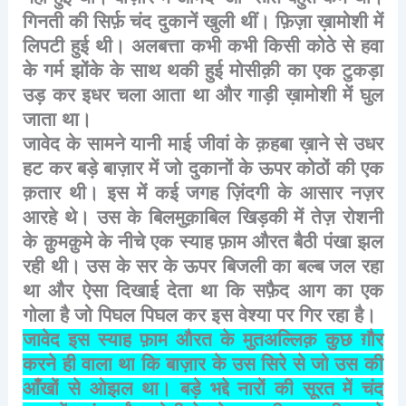
गिनती
की
सिर्फ़
चंद
दुकानें
खुली
थीं।
फ़िज़ा
ख़ामोशी
में
लिपटी
हुई
थी।
अलबत्ता
कभी
कभी
किसी
कोठे
से
हवा
के
गर्म
झोंके
के
साथ
थकी
हुई
मोसीक़ी
का
एक
टुकड़ा
उड़
कर
इधर
चला
आता
था
और
गाड़ी
ख़ामोशी
में
घुल
जाता
था।
जावेद
के
सामने
यानी
माई
जीवां
के
क़हबा
ख़ाने
से
उधर
हट
कर
बड़े
बाज़ार
में
जो
दुकानों
के
ऊपर
कोठों
की
एक
क़तार
थी।
इस
में
कई
जगह
ज़िंदगी
के
आसार
नज़र
आरहे
थे।
उस
के
बिलमुक़ाबिल
खिड़की
में
तेज़
रोशनी
के
क़ुमक़ुमे
के
नीचे
एक
स्याह
फ़ाम
औरत
बैठी
पंखा
झल
रही
थी।
उस
के
सर
के
ऊपर
बिजली
का
बल्ब
जल
रहा
था
और
ऐसा
दिखाई
देता
था
कि
सफ़ैद
आग
का
एक
गोला
है
जो
पिघल
पिघल
कर
इस
वेश्या
पर
गिर
रहा
है।
जावेद
इस
स्याह
फ़ाम
औरत
के
मुतअल्लिक़
कुछ
ग़ौर
करने
ही
वाला
था
कि
बाज़ार
के
उस
सिरे
से
जो
उस
की
आँखों
से
ओझल
था।
बड़े
भद्दे
नारों
की
सूरत
में
चंद