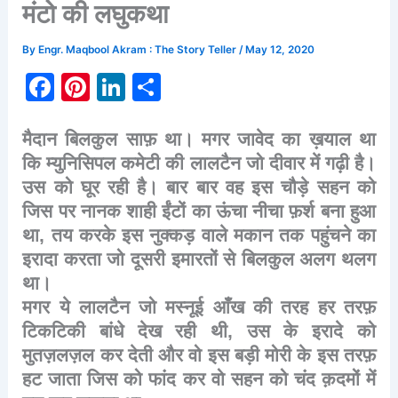
मंटो की लघुकथा
By
Engr. Maqbool Akram : The Story Teller
/
May 12, 2020
F
Pi
Li
S
a
nt
n
h
c
er
k
ar
मैदान
बिलकुल
साफ़
था।
मगर
जावेद
का
ख़याल
था
कि
म्युनिसिपल
कमेटी
की
लालटैन
जो
दीवार
में
गढ़ी
है।
e
e
e
e
उस
को
घूर
रही
है।
बार
बार
वह
इस
चौड़े
सहन
को
b
st
dI
जिस
पर
नानक
शाही
ईंटों
का
ऊंचा
नीचा
फ़र्श
बना
हुआ
o
n
था
,
तय
करके
इस
नुक्कड़
वाले
मकान
तक
पहुंचने
का
o
इरादा
करता
जो
दूसरी
इमारतों
से
बिलकुल
अलग
थलग
k
था।
मगर
ये
लालटैन
जो
मस्नूई
आँख
की
तरह
हर
तरफ़
टिकटिकी
बांधे
देख
रही
थी
,
उस
के
इरादे
को
मुतज़लज़ल
कर
देती
और
वो
इस
बड़ी
मोरी
के
इस
तरफ़
हट
जाता
जिस
को
फांद
कर
वो
सहन
को
चंद
क़दमों
में