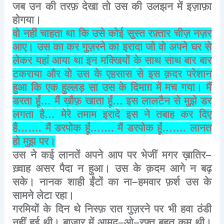
जब
उन
की
तरफ़
देखा
तो
उस
की
उलझन
में
इज़ाफ़ा
होगया।
वो
नहीं
चाहता
था
कि
उसे
कोई
सुस्त
रफ़्तार
चीज़
नज़र
आए।
उस
का
कर
गुज़रने
का
इरादा
जो
वो
अपने
घर
से
लेकर
यहां
आया
था
इन
मक्खियों
के
साथ
साथ
बार
बार
टकराया
और
वो
उस
के
एहसास
से
इस
क़दर
परेशान
हुआ
कि
एक
हुल्लड़
सा
उस
के
दिमाग़
में
मच
गया।
मैं
डरता
हूँ
…
मैं
ख़ौफ़
खाता
हूँ
…
इस
लालटैन
से
मुझे
डर
लगता
है
…
मेरे
तमाम
इरादे
इस
ने
तबाह
कर
दिए
हैं
…….
मैं
डरपोक
हूँ
…….
मैं
डरपोक
हूँ
…….
लानत
हो
मुझ
पर।
उस
ने
कई
लानतें
अपने
आप
पर
भेजीं
मगर
ख़ातिर
–
ख़्वाह
असर
पैदा
न
हुआ।
उस
के
क़दम
आगे
न
बढ़
सके।
नानक
शाही
ईंटों
का
ना
–
हमवार
फ़र्श
उस
के
सामने
लेटा
रहा।
गरमियों
के
दिन
थे
निस्फ़
रात
गुज़रने
पर
भी
हवा
ठंडी
नहीं
हुई
थी।
बाज़ार
में
आमद
–
ओ
–
रफ़्त
बहुत
कम
थी।