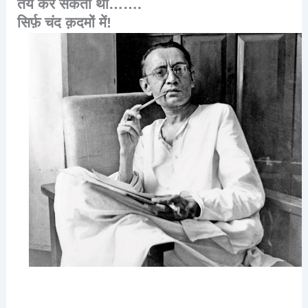
तय
कर
सकता
था
…….
सिर्फ़
चंद
क़दमों
में
!