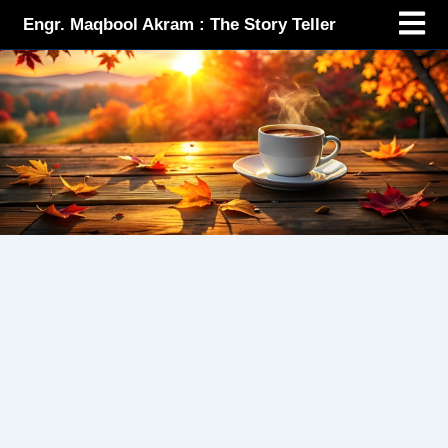
Menu
Skip
Engr. Maqbool Akram : The Story Teller
to
content