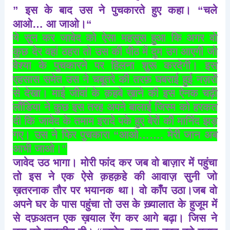
”
इस
के
बाद
उस
ने
पुचकारते
हुए
कहा।
“
चले
आओ
…
आ
जाओ।“
ये
सुन
कर
जावेद
को
ऐसा
महसूस
हुआ
कि
अगर
वो
कुछ
देर
वहां
ठहरा
तो
उस
की
पीठ
में
दुम
उग
आएगी
जो
वेश्या
के
पुचकारने
पर
हिलना
शुरू
करदेगी।
इस
एहसास
समेत
उस
ने
चबूतरे
की
तरफ़
घबराई
हुई
नज़रों
से
देखा।
माई
जीवां
के
क़हबे
ख़ाने
की
इस
ऐनक
चढ़ी
लौंडिया
ने
कुछ
इस
तरह
अपने
बालाई
जिस्म
को
हरकत
दी
कि
जावेद
के
तमाम
इरादे
पके
हुए
बेरों
की
मानिंद
झड़
गए।
उस
ने
फिर
पुचकारा
“
आओ
…….
मेरी
जान
अब
आभी
जाओ।
”
जावेद
उठ
भागा।
मोरी
फांद
कर
जब
वो
बाज़ार
में
पहुंचा
तो
इस
ने
एक
ऐसे
क़हक़हे
की
आवाज़
सुनी
जो
ख़तरनाक
तौर
पर
भयानक
था।
वो
काँप
उठा।जब
वो
अपने
घर
के
पास
पहुंचा
तो
उस
के
ख़्यालात
के
हुजूम
में
से
दफ़अतन
एक
ख़याल
रेंग
कर
आगे
बढ़ा।
जिस
ने