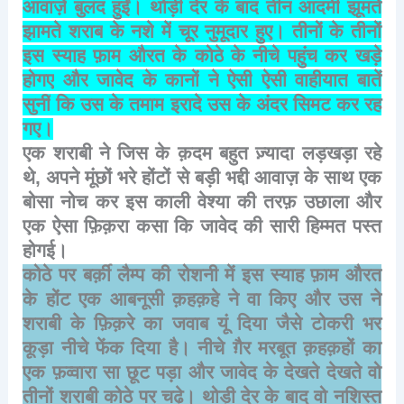
आवाज़ें
बुलंद
हुईं।
थोड़ी
देर
के
बाद
तीन
आदमी
झूमते
झामते
शराब
के
नशे
में
चूर
नुमूदार
हुए।
तीनों
के
तीनों
इस
स्याह
फ़ाम
औरत
के
कोठे
के
नीचे
पहुंच
कर
खड़े
होगए
और
जावेद
के
कानों
ने
ऐसी
ऐसी
वाहीयात
बातें
सुनीं
कि
उस
के
तमाम
इरादे
उस
के
अंदर
सिमट
कर
रह
गए।
एक
शराबी
ने
जिस
के
क़दम
बहुत
ज़्यादा
लड़खड़ा
रहे
थे
,
अपने
मूंछों
भरे
होंटों
से
बड़ी
भद्दी
आवाज़
के
साथ
एक
बोसा
नोच
कर
इस
काली
वेश्या
की
तरफ़
उछाला
और
एक
ऐसा
फ़िक़रा
कसा
कि
जावेद
की
सारी
हिम्मत
पस्त
होगई।
कोठे
पर
बर्क़ी
लैम्प
की
रोशनी
में
इस
स्याह
फ़ाम
औरत
के
होंट
एक
आबनूसी
क़हक़हे
ने
वा
किए
और
उस
ने
शराबी
के
फ़िक़रे
का
जवाब
यूं
दिया
जैसे
टोकरी
भर
कूड़ा
नीचे
फेंक
दिया
है।
नीचे
ग़ैर
मरबूत
क़हक़हों
का
एक
फ़व्वारा
सा
छूट
पड़ा
और
जावेद
के
देखते
देखते
वो
तीनों
शराबी
कोठे
पर
चढ़े।
थोड़ी
देर
के
बाद
वो
नशिस्त