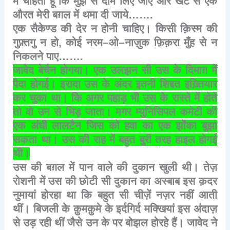
मैं
चाहता
हूँ
कि
मुझ
से
दाम
लिए
जाएं
और
खट
से
एक
औरत
मेरी
बग़ल
में
थमा
दी
जाये
…….
एक
सैकेण्ड
की
देर
न
होनी
चाहिए।
किसी
क़िस्म
की
गुफ़्तगु
न
हो
,
कोई
नरम
–
ओ
–
नाज़ुक
फ़िक़रा
मुँह
से
न
निकलने
पाए
…….
जावेद
बेचैन
होगया।
एक
उलझन
सी
उस
के
दिमाग़
में
पैदा
होगई।
इरादा
उस
के
अंदर
इतनी
शिद्दत
इख़्तियार
कर
चुका
था।
कि
अगर
पहाड़
भी
उस
के
रास्ते
में
होते
तो
वो
उन
से
भिड़
जाता।
मगर
म्युनिसिपल
कमेटी
की
एक
अंधी
लालटैन
जिस
को
हवा
का
एक
झोंका
बुझा
सकता
था।
उस
की
राह
में
बहुत
बुरी
तरह
हाइल
होगई
थी।
उस
की
बग़ल
में
पान
वाले
की
दुकान
खुली
थी।
तेज़
रोशनी
में
उस
की
छोटी
सी
दुकान
का
अस्बाब
इस
क़दर
नुमायां
होरहा
था
कि
बहुत
सी
चीज़ें
नज़र
नहीं
आती
थीं।
बिजली
के
क़ुमक़ुमे
के
इर्दगिर्द
मक्खियां
इस
अंदाज़
से
उड़
रही
थीं
जैसे
उन
के
पर
बोझल
होरहे
हैं।
जावेद
ने