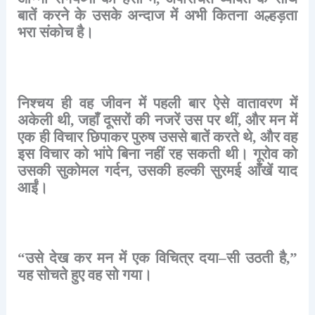
बातें
करने
के
उसके
अन्दाज
में
अभी
कितना
अल्हड़ता
भरा
संकोच
है।
निश्चय
ही
वह
जीवन
में
पहली
बार
ऐसे
वातावरण
में
अकेली
थी
,
जहाँ
दूसरों
की
नजरें
उस
पर
थीं
,
और
मन
में
एक
ही
विचार
छिपाकर
पुरुष
उससे
बातें
करते
थे
,
और
वह
इस
विचार
को
भांपे
बिना
नहीं
रह
सकती
थी।
गूरोव
को
उसकी
सुकोमल
गर्दन
,
उसकी
हल्की
सुरमई
आँखें
याद
आईं।
“
उसे
देख
कर
मन
में
एक
विचित्र
दया
–
सी
उठती
है
,”
यह
सोचते
हुए
वह
सो
गया।