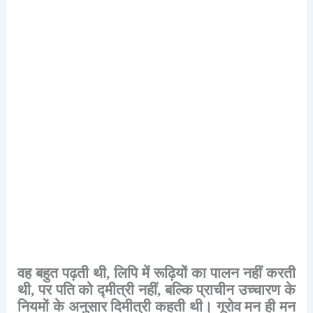
वह
बहुत
पढ़ती
थी
,
लिपि
में
रूढ़ियों
का
पालन
नहीं
करती
थी
,
पर
पति
को
द्मीत्री
नहीं
,
बल्कि
प्राचीन
उच्चारण
के
नियमों
के
अनुसार
दिमीत्री
कहती
थी।
गूरोव
मन
ही
मन