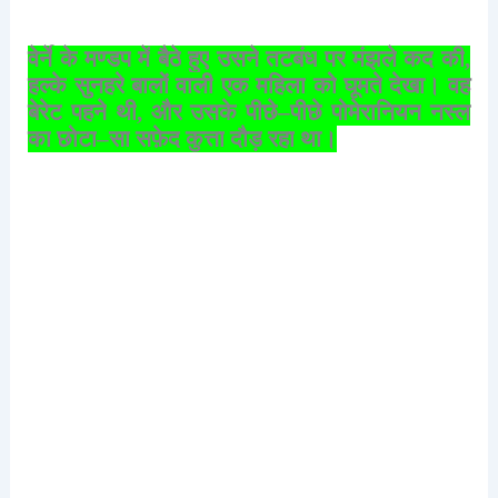
वेर्ने
के
मण्डप
में
बैठे
हुए
उसने
तटबंध
पर
मंझले
कद
की
,
हल्के
सुनहरे
बालों
वाली
एक
महिला
को
घूमते
देखा।
वह
बेरेट
पहने
थी
,
और
उसके
पीछे
–
पीछे
पोमेरानियन
नस्ल
का
छोटा
–
सा
सफ़ेद
कुत्ता
दौड़
रहा
था।