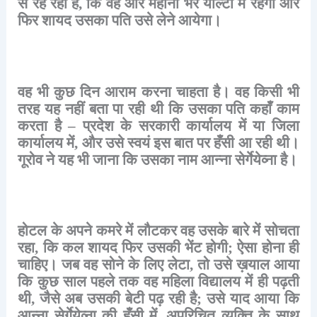
से
रह
रही
है
,
कि
वह
और
महीना
भर
याल्टा
में
रहेगी
और
फिर
शायद
उसका
पति
उसे
लेने
आयेगा।
वह
भी
कुछ
दिन
आराम
करना
चाहता
है।
वह
किसी
भी
तरह
यह
नहीं
बता
पा
रही
थी
कि
उसका
पति
कहाँ
काम
करता
है
–
प्रदेश
के
सरकारी
कार्यालय
में
या
जिला
कार्यालय
में
,
और
उसे
स्वयं
इस
बात
पर
हँसी
आ
रही
थी।
गूरोव
ने
यह
भी
जाना
कि
उसका
नाम
आन्ना
सेर्गेयेव्ना
है।
होटल
के
अपने
कमरे
में
लौटकर
वह
उसके
बारे
में
सोचता
रहा
,
कि
कल
शायद
फिर
उसकी
भेंट
होगी
;
ऐसा
होना
ही
चाहिए।
जब
वह
सोने
के
लिए
लेटा
,
तो
उसे
ख़याल
आया
कि
कुछ
साल
पहले
तक
वह
महिला
विद्यालय
में
ही
पढ़ती
थी
,
जैसे
अब
उसकी
बेटी
पढ़
रही
है
;
उसे
याद
आया
कि
आन्ना
सेर्गेयेव्ना
की
हँसी
में
,
अपरिचित
व्यक्ति
के
साथ