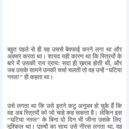
बहुत
पहले
से
ही
वह
उससे
बेवफाई
करने
लगा
था
और
अक्सर
करता
था।
शायद
यही
कारण
था
कि
स्त्रियों
के
बारे
में
उसकी
राय
प्रायः
सदा
ही
ख़राब
होती
थी
,
और
जब
उसके
सामने
उनकी
चर्चा
चलती
तो
वह
उन्हें
“
घटिया
नस्ल
!”
ही
कहता
था।
उसे
लगता
था
कि
उसे
इतने
कटु
अनुभव
हो
चुके
हैं
कि
वह
अब
स्त्रियों
को
जो
चाहे
कह
सकता
है।
लेकिन
इस
“
घटिया
नस्ल
”
के
बिना
दो
दिन
भी
जीना
उसके
लिए
मुश्किल
था।
पुरुषों
का
साथ
उसे
नीरस
लगता
था
,
वह