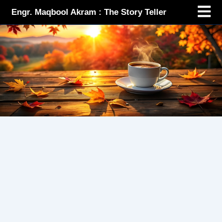
Menu
Skip
Engr. Maqbool Akram : The Story Teller
to
content