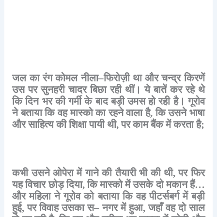
जल
का
रंग
कोमल
नीला
–
फिरोज़ी
था
और
चन्द्र
किरणें
उस
पर
सुनहरी
चादर
बिछा
रही
थीं।
ये
बातें
कर
रहे
थे
कि
दिन
भर
की
गर्मी
के
बाद
बड़ी
उमस
हो
रही
है।
गूरोव
ने
बताया
कि
वह
मास्को
का
रहने
वाला
है
,
कि
उसने
भाषा
और
साहित्य
की
शिक्षा
पायी
थी
,
पर
काम
बैंक
में
करता
है
;
कभी
उसने
ओपेरा
में
गाने
की
तैयारी
भी
की
थी
,
पर
फिर
यह
विचार
छोड़
दिया
,
कि
मास्को
में
उसके
दो
मकान
हैं
…
और
महिला
ने
गूरोव
को
बताया
कि
वह
पीटर्सबर्ग
में
बड़ी
हुई
,
पर
विवाह
उसका
स
–
नगर
में
हुआ
,
जहाँ
वह
दो
साल