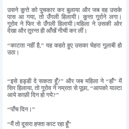
उसने
कुत्ते
को
पुचकार
कर
बुलाया
और
जब
वह
उसके
पास
आ
गया
,
तो
उँगली
हिलायी।
कुत्ता
गुर्राने
लगा।
गूरोव
ने
फिर
से
उँगली
हिलायी।महिला
ने
उसकी
ओर
देखा
और
तुरन्त
ही
आँखें
नीची
कर
लीं।
“
काटता
नहीं
है
,”
यह
कहते
हुए
उसका
चेहरा
गुलाबी
हो
उठा।
“
इसे
हड्डी
दे
सकता
हूँ
?”
और
जब
महिला
ने
“
हाँ
”
में
सिर
हिलाया
,
तो
गूरोव
ने
नम्रता
से
पूछा
, “
आपको
याल्टा
आये
काफ़ी
दिन
हो
गये
?”
“
पाँच
दिन।
”
“
मैं
तो
दूसरा
हफ्ता
काट
रहा
हूँ
”