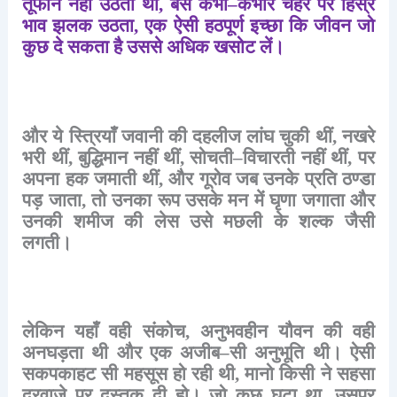
तूफान
नहीं
उठता
था
,
बस
कभी
–
कभार
चेहरे
पर
हिंस्र
भाव
झलक
उठता
,
एक
ऐसी
हठपूर्ण
इच्छा
कि
जीवन
जो
कुछ
दे
सकता
है
उससे
अधिक
खसोट
लें।
और
ये
स्त्रियाँ
जवानी
की
दहलीज
लांघ
चुकी
थीं
,
नखरे
भरी
थीं
,
बुद्धिमान
नहीं
थीं
,
सोचती
–
विचारती
नहीं
थीं
,
पर
अपना
हक
जमाती
थीं
,
और
गूरोव
जब
उनके
प्रति
ठण्डा
पड़
जाता
,
तो
उनका
रूप
उसके
मन
में
घृणा
जगाता
और
उनकी
शमीज
की
लेस
उसे
मछली
के
शल्क
जैसी
लगती।
लेकिन
यहाँ
वही
संकोच
,
अनुभवहीन
यौवन
की
वही
अनघड़ता
थी
और
एक
अजीब
–
सी
अनुभूति
थी।
ऐसी
सकपकाहट
सी
महसूस
हो
रही
थी
,
मानो
किसी
ने
सहसा
दरवाज़े
पर
दस्तक
दी
हो।
जो
कुछ
घटा
था
,
उसपर