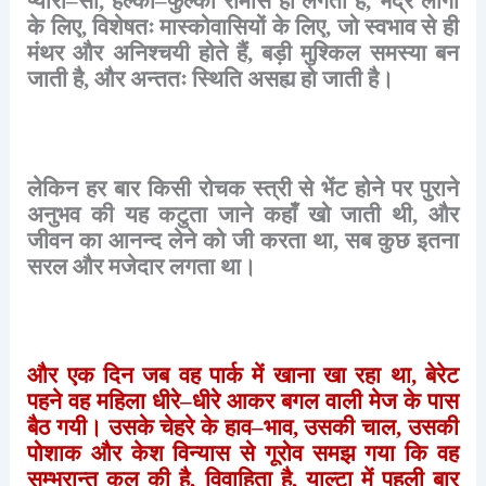
प्यारा
–
सा
,
हल्का
–
फुल्का
रोमांस
ही
लगती
है
,
भद्र
लोगों
के
लिए
,
विशेषतः
मास्कोवासियों
के
लिए
,
जो
स्वभाव
से
ही
मंथर
और
अनिश्चयी
होते
हैं
,
बड़ी
मुश्किल
समस्या
बन
जाती
है
,
और
अन्ततः
स्थिति
असह्य
हो
जाती
है।
लेकिन
हर
बार
किसी
रोचक
स्त्री
से
भेंट
होने
पर
पुराने
अनुभव
की
यह
कटुता
जाने
कहाँ
खो
जाती
थी
,
और
जीवन
का
आनन्द
लेने
को
जी
करता
था
,
सब
कुछ
इतना
सरल
और
मजेदार
लगता
था।
और
एक
दिन
जब
वह
पार्क
में
खाना
खा
रहा
था
,
बेरेट
पहने
वह
महिला
धीरे
–
धीरे
आकर
बगल
वाली
मेज
के
पास
बैठ
गयी।
उसके
चेहरे
के
हाव
–
भाव
,
उसकी
चाल
,
उसकी
पोशाक
और
केश
विन्यास
से
गूरोव
समझ
गया
कि
वह
सम्भ्रान्त
कुल
की
है
,
विवाहिता
है
,
याल्टा
में
पहली
बार