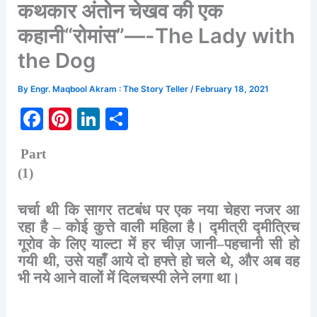
कथकार अंतोन चेखव की एक
कहानी“रोमांस”—-The Lady with
the Dog
By
Engr. Maqbool Akram : The Story Teller
/
February 18, 2021
F
Pi
Li
S
a
nt
n
h
Part
c
er
k
ar
(1)
e
e
e
e
b
st
dI
चर्चा
थी
कि
सागर
तटबंध
पर
एक
नया
चेहरा
नजर
आ
o
n
रहा
है
–
कोई
कुत्ते
वाली
महिला
है।
द्मीत्री
द्मीत्रिच
गूरोव
के
लिए
याल्टा
में
हर
चीज़
जानी
–
पहचानी
सी
हो
o
गयी
थी
,
उसे
यहाँ
आये
दो
हफ्ते
हो
चले
थे
,
और
अब
वह
k
भी
नये
आने
वालों
में
दिलचस्पी
लेने
लगा
था।