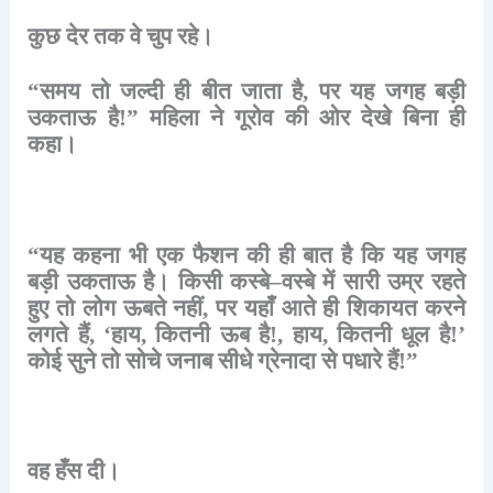
कुछ
देर
तक
वे
चुप
रहे।
“
समय
तो
जल्दी
ही
बीत
जाता
है
,
पर
यह
जगह
बड़ी
उकताऊ
है
!”
महिला
ने
गूरोव
की
ओर
देखे
बिना
ही
कहा।
“
यह
कहना
भी
एक
फैशन
की
ही
बात
है
कि
यह
जगह
बड़ी
उकताऊ
है।
किसी
कस्बे
–
वस्बे
में
सारी
उम्र
रहते
हुए
तो
लोग
ऊबते
नहीं
,
पर
यहाँ
आते
ही
शिकायत
करने
लगते
हैं
, ‘
हाय
,
कितनी
ऊब
है
!,
हाय
,
कितनी
धूल
है
!’
कोई
सुने
तो
सोचे
जनाब
सीधे
ग्रेनादा
से
पधारे
हैं
!”
वह
हँस
दी।