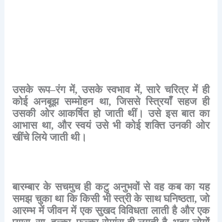
उसके
रूप
–
रंग
में
,
उसके
स्वभाव
में
,
सारे
चरित्र
में
ही
कोई
अनबूझ
सम्मोहन
था
,
जिससे
स्त्रियाँ
सहज
ही
उसकी
ओर
आकर्षित
हो
जाती
थीं।
उसे
इस
बात
का
आभास
था
,
और
स्वयं
उसे
भी
कोई
शक्ति
उनकी
ओर
खींचे
लिये
जाती
थी।
बारम्बार
के
सचमुच
ही
कटु
अनुभवों
से
वह
कब
का
यह
समझ
चुका
था
कि
किसी
भी
स्त्री
के
साथ
घनिष्ठता
,
जो
आरम्भ
में
जीवन
में
एक
सुखद
विविधता
लाती
है
और
एक