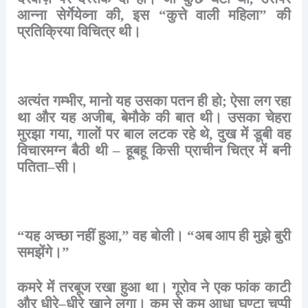
आन्ना
सेर्गेयेव्ना
की
,
इस
“
कुत्ते
वाली
महिला
”
की
प्रतिक्रिया
विचित्र
थी।
अत्यंत
गम्भीर
,
मानो
यह
उसका
पतन
ही
हो
;
ऐसा
लग
रहा
था
और
यह
अजीब
,
बेमौके
की
बात
थी।
उसका
चेहरा
मुरझा
गया
,
गालों
पर
बाल
लटक
रहे
थे
,
दुख
में
डूबी
वह
विचारमग्न
बैठी
थी
–
हूबहू
किसी
प्राचीन
चित्र
में
बनी
पतिता
–
सी।
“
यह
अच्छा
नहीं
हुआ
,”
वह
बोली।
“
अब
आप
ही
मुझे
बुरी
समझेंगे।
”
कमरे
में
तरबूज
रखा
हुआ
था।
गूरोव
ने
एक
फांक
काटी
और
धीरे
–
धीरे
खाने
लगा।
कम
से
कम
आधा
घण्टा
चुप्पी