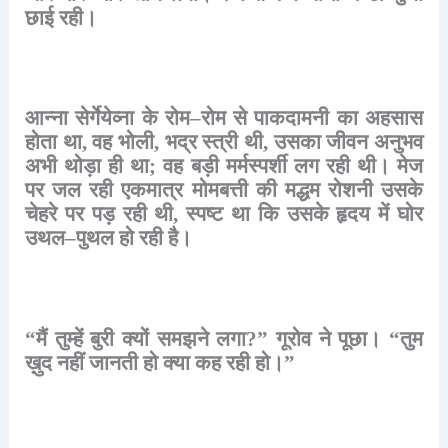
छाई
रही।
आन्ना
सेर्गेयेव्ना
के
रोम
–
रोम
से
पाकदामनी
का
अहसास
होता
था
,
वह
भोली
,
भद्र
स्त्री
थी
,
उसका
जीवन
अनुभव
अभी
थोड़ा
ही
था
;
वह
बड़ी
मर्मस्पर्शी
लग
रही
थी।
मेज
पर
जल
रही
एकमात्र
मोमबत्ती
की
मद्धम
रोशनी
उसके
चेहरे
पर
पड़
रही
थी
,
स्पष्ट
था
कि
उसके
हृदय
में
घोर
उथल
–
पुथल
हो
रही
है।
“
मैं
तुम्हें
बुरी
क्यों
समझने
लगा
?”
गूरोव
ने
पूछा।
“
तुम
ख़ुद
नहीं
जानती
हो
क्या
कह
रही
हो।
”