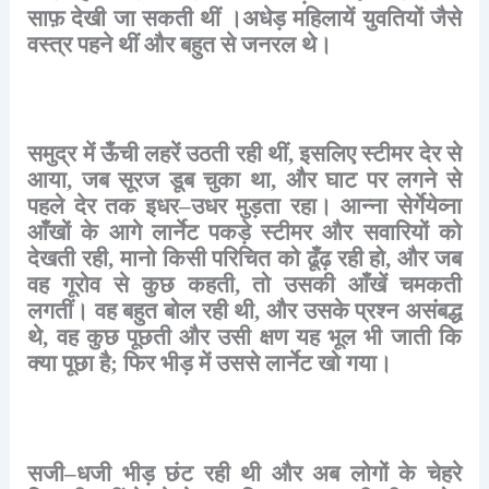
साफ़
देखी
जा
सकती
थीं
।अधेड़
महिलायें
युवतियों
जैसे
वस्त्र
पहने
थीं
और
बहुत
से
जनरल
थे।
समुद्र
में
ऊँची
लहरें
उठती
रही
थीं
,
इसलिए
स्टीमर
देर
से
आया
,
जब
सूरज
डूब
चुका
था
,
और
घाट
पर
लगने
से
पहले
देर
तक
इधर
–
उधर
मुड़ता
रहा।
आन्ना
सेर्गेयेव्ना
आँखों
के
आगे
लार्नेट
पकड़े
स्टीमर
और
सवारियों
को
देखती
रही
,
मानो
किसी
परिचित
को
ढूँढ़
रही
हो
,
और
जब
वह
गूरोव
से
कुछ
कहती
,
तो
उसकी
आँखें
चमकती
लगतीं।
वह
बहुत
बोल
रही
थी
,
और
उसके
प्रश्न
असंबद्ध
थे
,
वह
कुछ
पूछती
और
उसी
क्षण
यह
भूल
भी
जाती
कि
क्या
पूछा
है
;
फिर
भीड़
में
उससे
लार्नेट
खो
गया।
सजी
–
धजी
भीड़
छंट
रही
थी
और
अब
लोगों
के
चेहरे