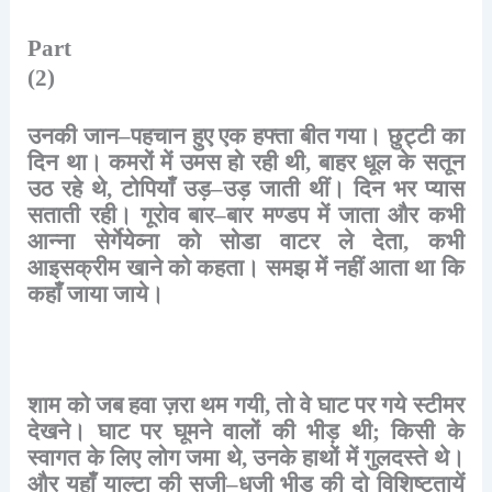
Part
(2)
उनकी
जान
–
पहचान
हुए
एक
हफ्ता
बीत
गया।
छुट्टी
का
दिन
था।
कमरों
में
उमस
हो
रही
थी
,
बाहर
धूल
के
सतून
उठ
रहे
थे
,
टोपियाँ
उड़
–
उड़
जाती
थीं।
दिन
भर
प्यास
सताती
रही।
गूरोव
बार
–
बार
मण्डप
में
जाता
और
कभी
आन्ना
सेर्गेयेव्ना
को
सोडा
वाटर
ले
देता
,
कभी
आइसक्रीम
खाने
को
कहता।
समझ
में
नहीं
आता
था
कि
कहाँ
जाया
जाये।
शाम
को
जब
हवा
ज़रा
थम
गयी
,
तो
वे
घाट
पर
गये
स्टीमर
देखने।
घाट
पर
घूमने
वालों
की
भीड़
थी
;
किसी
के
स्वागत
के
लिए
लोग
जमा
थे
,
उनके
हाथों
में
गुलदस्ते
थे।
और
यहाँ
याल्टा
की
सजी
–
धजी
भीड़
की
दो
विशिष्टतायें