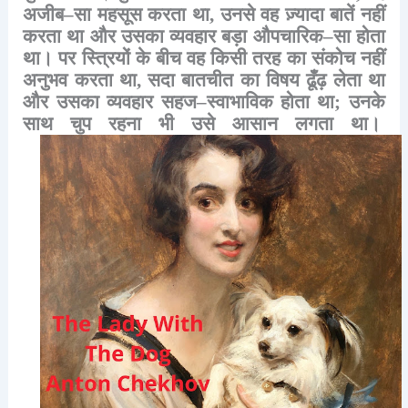
अजीब
–
सा
महसूस
करता
था
,
उनसे
वह
ज़्यादा
बातें
नहीं
करता
था
और
उसका
व्यवहार
बड़ा
औपचारिक
–
सा
होता
था।
पर
स्त्रियों
के
बीच
वह
किसी
तरह
का
संकोच
नहीं
अनुभव
करता
था
,
सदा
बातचीत
का
विषय
ढूँढ़
लेता
था
और
उसका
व्यवहार
सहज
–
स्वाभाविक
होता
था
;
उनके
साथ
चुप
रहना
भी
उसे
आसान
लगता
था।