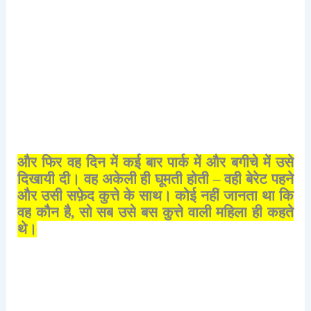
और
फिर
वह
दिन
में
कई
बार
पार्क
में
और
बगीचे
में
उसे
दिखायी
दी।
वह
अकेली
ही
घूमती
होती
–
वही
बेरेट
पहने
और
उसी
सफ़ेद
कुत्ते
के
साथ।
कोई
नहीं
जानता
था
कि
वह
कौन
है
,
सो
सब
उसे
बस
कुत्ते
वाली
महिला
ही
कहते
थे।