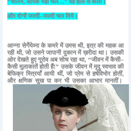
“
चलिये
,
आपके
यहाँ
चलें
…”
वह
हौले
से
बोला।
और
दोनों
जल्दी
–
जल्दी
चल
दिये।
आन्ना
सेर्गेयेव्ना
के
कमरे
में
उमस
थी
,
इत्र
की
महक
आ
रही
थी
,
जो
उसने
जापानी
दुकान
में
ख़रीदा
था।
उसकी
ओर
देखते
हुए
गूरोव
अब
सोच
रहा
था
, “
जीवन
में
कैसी
–
कैसी
मुलाकातें
होती
हैं
!”
उसके
जीवन
में
मृदु
स्वभाव
की
बेफिक्र
स्त्रियाँ
आयी
थीं
,
जो
प्रेम
से
हर्षविभोर
होतीं
,
और
क्षणिक
सुख
पा
कर
भी
उसका
आभार
मानतीं।