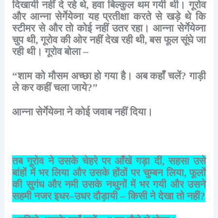
दिखायी
नहीं
दे
रहे
थे
,
हवा
बिल्कुल
थम
गयी
थी।
गूरोव
और
आन्ना
सेर्गेयेव्ना
यह
प्रतीक्षा
करते
से
खड़े
थे
कि
स्टीमर
से
और
तो
कोई
नहीं
उतर
रहा।
आन्ना
सेर्गेयेव्ना
चुप
थी
,
गूरोव
की
ओर
नहीं
देख
रही
थी
,
बस
फूल
सूंघे
जा
रही
थी।
गूरोव
बोला
–
“
शाम
को
मौसम
अच्छा
हो
गया
है।
अब
कहाँ
चलें
?
गाड़ी
ले
कर
कहीं
चला
जाये
?”
आन्ना
सेर्गेयेव्ना
ने
कोई
जवाब
नहीं
दिया।
तब
गूरोव
ने
उसके
चेहरे
पर
आँखें
गड़ा
दीं
,
सहसा
उसे
बांहों
में
भर
लिया
और
उसके
होंठों
पर
चुम्बन
लिया
,
फूलों
की
सुगंध
और
नमी
उसके
नथुनों
में
भर
गयी
और
उसने
सहमी
नजर
इधर
–
उधर
दौड़ायी
–
किसी
ने
देखा
तो
नहीं
?