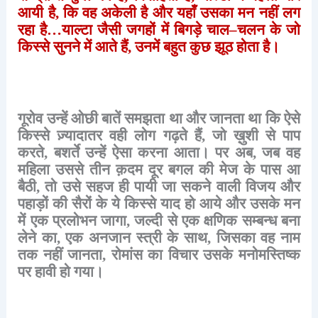
आयी
है
,
कि
वह
अकेली
है
और
यहाँ
उसका
मन
नहीं
लग
रहा
है
…
याल्टा
जैसी
जगहों
में
बिगड़े
चाल
–
चलन
के
जो
किस्से
सुनने
में
आते
हैं
,
उनमें
बहुत
कुछ
झूठ
होता
है।
गूरोव
उन्हें
ओछी
बातें
समझता
था
और
जानता
था
कि
ऐसे
किस्से
ज़्यादातर
वही
लोग
गढ़ते
हैं
,
जो
ख़ुशी
से
पाप
करते
,
बशर्ते
उन्हें
ऐसा
करना
आता।
पर
अब
,
जब
वह
महिला
उससे
तीन
क़दम
दूर
बगल
की
मेज
के
पास
आ
बैठी
,
तो
उसे
सहज
ही
पायी
जा
सकने
वाली
विजय
और
पहाड़ों
की
सैरों
के
ये
किस्से
याद
हो
आये
और
उसके
मन
में
एक
प्रलोभन
जागा
,
जल्दी
से
एक
क्षणिक
सम्बन्ध
बना
लेने
का
,
एक
अनजान
स्त्री
के
साथ
,
जिसका
वह
नाम
तक
नहीं
जानता
,
रोमांस
का
विचार
उसके
मनोमस्तिष्क
पर
हावी
हो
गया।