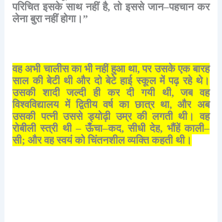
परिचित
इसके
साथ
नहीं
है
,
तो
इससे
जान
–
पहचान
कर
लेना
बुरा
नहीं
होगा।
”
वह
अभी
चालीस
का
भी
नहीं
हुआ
था
,
पर
उसके
एक
बारह
साल
की
बेटी
थी
और
दो
बेटे
हाई
स्कूल
में
पढ़
रहे
थे।
उसकी
शादी
जल्दी
ही
कर
दी
गयी
थी
,
जब
वह
विश्वविद्यालय
में
द्वितीय
वर्ष
का
छात्र
था
,
और
अब
उसकी
पत्नी
उससे
ड्योढ़ी
उम्र
की
लगती
थी।
वह
रोबीली
स्त्री
थी
–
ऊँचा
–
कद
,
सीधी
देह
,
भौंहें
काली
–
सी
;
और
वह
स्वयं
को
चिंतनशील
व्यक्ति
कहती
थी।