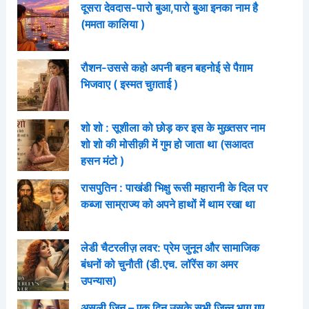
दूसरा देवदास-पारो बुआ,पारो बुआ इनका नाम है
(ममता कालिया )
रौशन-उससे कहो अपनी बहन बहनोई से पैग़ाम
भिजवाए ( इस्मत चुग़ताई )
शो शो : सूशीला को छोड़ कर इस के मुख़्तसर नाम
शो शो की मोसीक़ी में गुम हो जाता था (सआदत
हसन मंटो )
रासपुतिन : पाखंडी भिक्षु रूसी महारानी के दिल पर
कब्जा साम्राज्य को अपने हाथों में थाम रखा था
लेडी चैटरलीज़ लवर: प्रेम जुनून और सामाजिक
बंधनों को चुनौती (डी.एच. लॉरेंस का अमर
उपन्यास)
असली जिन – एक दिन उसके सभी जिन्न भाग गए