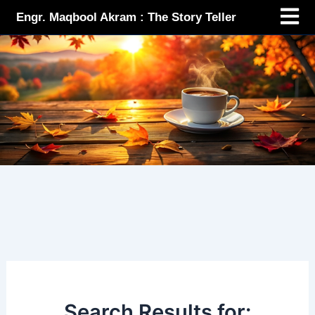
Menu
Skip
Engr. Maqbool Akram : The Story Teller
to
content
Search Results for: