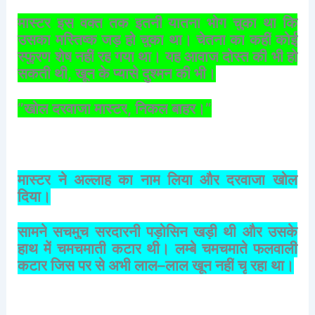
मास्टर
इस
वक्त
तक
इतनी
यातना
भोग
चुका
था
कि
उसका
मस्तिष्क
जड़
हो
चुका
था।
चेतना
का
कहीं
कोई
स्फुरण
शेष
नहीं
रह
गया
था।
यह
आवाज
दोस्त
की
भी
हो
सकती
थी
,
खून
के
प्यासे
दुश्मन
की
भी।
”
खोल
दरवाजा
मास्टर
,
निकल
बाहर।
”
मास्टर
ने
अल्लाह
का
नाम
लिया
और
दरवाजा
खोल
दिया।
सामने
सचमुच
सरदारनी
पड़ोसिन
खड़ी
थी
और
उसके
हाथ
में
चमचमाती
कटार
थी।
लम्बे
चमचमाते
फलवाली
कटार
जिस
पर
से
अभी
लाल
–
लाल
खून
नहीं
चू
रहा
था।