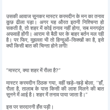
उसकी
आवाज
सुनकर
मास्टर
करमदीन
के
मन
का
तनाव
कुछ
ढीला
पड़ा।
अगर
यह
औरत
इतनी
निश्चिन्त
हो
सकती
है
,
तो
शहर
में
कोई
तनाव
नहीं
होगा
,
सब
मनगढ़ंत
अफवाहें
होंगी।
आराम
से
बैठी
घर
के
बाहर
बर्तन
मल
रही
है।
पर
फिर
,
मुहल्ला
भी
तो
हिन्दुओं
–
सिक्खों
का
है
,
इसे
क्यों
किसी
बात
की
चिन्ता
होने
लगी
!
”
मास्टर
,
क्या
शहर
में
रौला
है
?”
मास्टर
करमदीन
ठिठक
गया
,
वहीं
खड़े
–
खड़े
बोला
, ‘‘
हाँ
,
रौला
है
,
तालाब
के
पास
किसी
की
लाश
मिलने
की
बात
सुनने
में
आई
है।
शहर
में
तनाव
पाया
जाता
है।
”
इस
पर
सरदारनी
हँस
पड़ी।