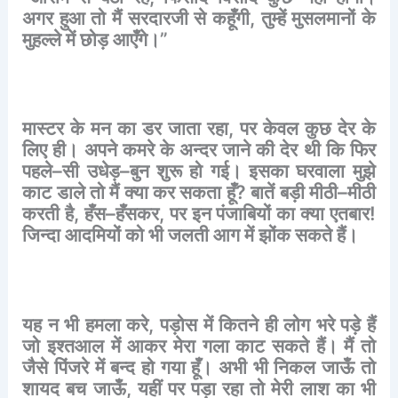
अगर
हुआ
तो
मैं
सरदारजी
से
कहूँगी
,
तुम्हें
मुसलमानों
के
मुहल्ले
में
छोड़
आएँगे।
”
मास्टर
के
मन
का
डर
जाता
रहा
,
पर
केवल
कुछ
देर
के
लिए
ही।
अपने
कमरे
के
अन्दर
जाने
की
देर
थी
कि
फिर
पहले
–
सी
उधेड़
–
बुन
शुरू
हो
गई।
इसका
घरवाला
मुझे
काट
डाले
तो
मैं
क्या
कर
सकता
हूँ
?
बातें
बड़ी
मीठी
–
मीठी
करती
है
,
हँस
–
हँसकर
,
पर
इन
पंजाबियों
का
क्या
एतबार
!
जिन्दा
आदमियों
को
भी
जलती
आग
में
झोंक
सकते
हैं।
यह
न
भी
हमला
करे
,
पड़ोस
में
कितने
ही
लोग
भरे
पड़े
हैं
जो
इश्तआल
में
आकर
मेरा
गला
काट
सकते
हैं।
मैं
तो
जैसे
पिंजरे
में
बन्द
हो
गया
हूँ।
अभी
भी
निकल
जाऊँ
तो
शायद
बच
जाऊँ
,
यहीं
पर
पड़ा
रहा
तो
मेरी
लाश
का
भी