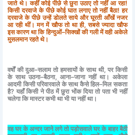
जाते
थे।
कहीं
कोई
पीछे
से
छुरा
उठाए
तो
नहीं
आ
रहा
!
किसी
दरवाजे
के
पीछे
कोई
घात
लगाए
तो
नहीं
बैठा
!
हर
दरवाजे
के
पीछे
उन्हें
डोलते
साये
और
घूरती
आँखें
नजर
आ
रही
थीं।
मन
में
खौफ
तो
था
ही
,
सबसे
ज्यादा
खौफ
इस
कारण
था
कि
हिन्दुओं
–
सिक्खों
की
गली
में
वही
अकेले
मुसलमान
रहते
थे।
वर्षों
की
दुआ
–
सलाम
तो
हमसायों
के
साथ
थी
,
पर
किसी
के
साथ
उठना
–
बैठना
,
आना
–
जाना
नहीं
था।
अकेला
आदमी
किसी
परिवारवाले
के
साथ
कैसे
हिल
–
मिल
सकता
है
?
यहाँ
किसी
ने
पीठ
में
छुरा
भोंक
दिया
तो
पता
भी
नहीं
चलेगा
कि
मास्टर
कभी
था
भी
या
नहीं
था।
वह
घर
के
अन्दर
जाने
लगे
तो
पड़ोसवाले
घर
के
बाहर
बैठी