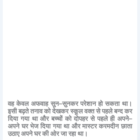
वह
केवल
अफवाह
सुन
–
सुनकर
परेशान
हो
सकता
था।
इसी
बढ़ते
तनाव
को
देखकर
स्कूल
वक्त
से
पहले
बन्द
कर
दिया
गया
था
और
बच्चों
को
दोपहर
से
पहले
ही
अपने
–
अपने
घर
भेज
दिया
गया
था
और
मास्टर
करमदीन
छाता
उठाए
अपने
घर
की
ओर
जा
रहा
था।