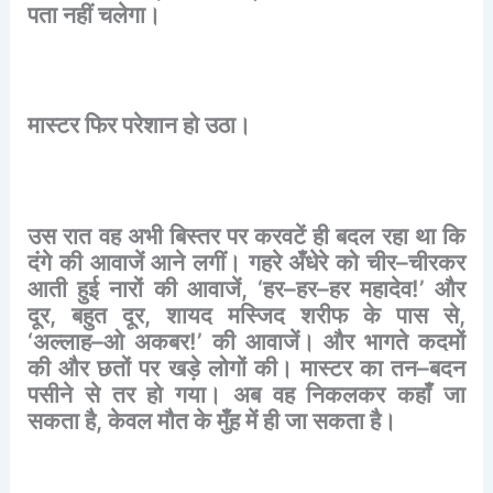
पता
नहीं
चलेगा।
मास्टर
फिर
परेशान
हो
उठा।
उस
रात
वह
अभी
बिस्तर
पर
करवटें
ही
बदल
रहा
था
कि
दंगे
की
आवाजें
आने
लगीं।
गहरे
अँधेरे
को
चीर
–
चीरकर
आती
हुई
नारों
की
आवाजें
, ‘
हर
–
हर
–
हर
महादेव
!’
और
दूर
,
बहुत
दूर
,
शायद
मस्जिद
शरीफ
के
पास
से
,
‘
अल्लाह
–
ओ
अकबर
!’
की
आवाजें।
और
भागते
कदमों
की
और
छतों
पर
खड़े
लोगों
की।
मास्टर
का
तन
–
बदन
पसीने
से
तर
हो
गया।
अब
वह
निकलकर
कहाँ
जा
सकता
है
,
केवल
मौत
के
मुँह
में
ही
जा
सकता
है।