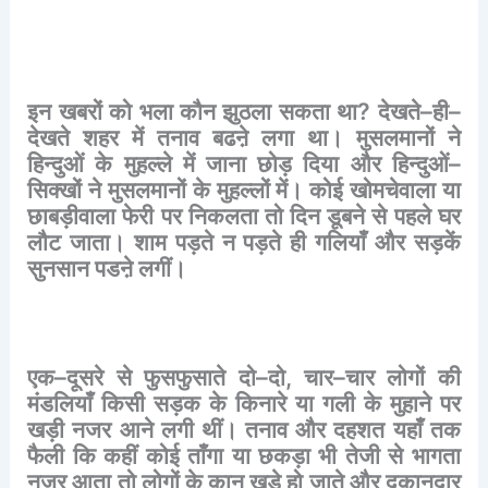
इन
खबरों
को
भला
कौन
झुठला
सकता
था
?
देखते
–
ही
–
देखते
शहर
में
तनाव
बढऩे
लगा
था।
मुसलमानों
ने
हिन्दुओं
के
मुहल्ले
में
जाना
छोड़
दिया
और
हिन्दुओं
–
सिक्खों
ने
मुसलमानों
के
मुहल्लों
में।
कोई
खोमचेवाला
या
छाबड़ीवाला
फेरी
पर
निकलता
तो
दिन
डूबने
से
पहले
घर
लौट
जाता।
शाम
पड़ते
न
पड़ते
ही
गलियाँ
और
सड़कें
सुनसान
पडऩे
लगीं।
एक
–
दूसरे
से
फुसफुसाते
दो
–
दो
,
चार
–
चार
लोगों
की
मंडलियाँ
किसी
सड़क
के
किनारे
या
गली
के
मुहाने
पर
खड़ी
नजर
आने
लगी
थीं।
तनाव
और
दहशत
यहाँ
तक
फैली
कि
कहीं
कोई
ताँगा
या
छकड़ा
भी
तेजी
से
भागता
नजर
आता
तो
लोगों
के
कान
खड़े
हो
जाते
और
दुकानदार