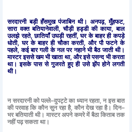
सरदारनी
बड़ी
हँसमुख
पंजाबिन
थी।
अनपढ़
,
मुँहफट
,
सारा
वक्त
बतियानेवाली
,
चौड़ी
हड्डी
की
काया
,
बाल
उलझे
रहते
,
छातियाँ
उघड़ी
रहतीं
,
घर
के
बाहर
ही
कपड़े
धोती
,
घर
के
बाहर
ही
चौका
करती
,
और
पौ
फटने
के
पहले
,
कई
बार
गली
के
नल
पर
नहाने
भी
बैठ
जाती
थी।
मास्टर
इससे
खम
भी
खाता
था
,
और
इसे
पसन्द
भी
करता
था।
इसके
पास
से
गुजरते
हुए
ही
उसे
झेंप
होने
लगती
थी।
न
सरदारनी
को
पल्ले
–
दुपट्टे
का
ध्यान
रहता
,
न
इस
बात
की
परवाह
कि
कौन
सुन
रहा
है
,
कौन
देख
रहा
है।
दिन
–
भर
बतियाती
थी।
मास्टर
अपने
कमरे
में
बैठा
किताब
तक
नहीं
पढ़
सकता
था।