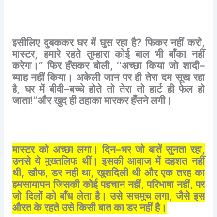
इसीलिए
दुबककर
घर
में
घुस
रहा
है
?
फिकर
नहीं
करो
,
मास्टर
,
हमारे
रहते
तुम्हारा
कोई
बाल
भी
बाँका
नहीं
करेगा।
”
फिर
हँसकर
बोली
, ‘‘
अच्छा
किया
जो
शादी
–
ब्याह
नहीं
किया।
अकेली
जान
पर
ही
तेरा
दम
सूख
रहा
है
,
घर
में
बीवी
–
बच्चे
होते
तो
तेरा
तो
हार्ट
ही
फेल
हो
जाता
!”
और
खुद
ही
ठहाका
मारकर
हँसने
लगी।
मास्टर
को
अच्छा
लगा।
दिन
–
भर
जो
बातें
सुनता
रहा
,
उनसे
ये
मुख्तलिफ
थीं।
इसकी
आवाज
में
दहशत
नहीं
थी
,
खौफ
,
डर
नहीं
था
,
खुशदिली
थी
और
एक
तरह
का
हमसायापन
जिसकी
कोई
पहचान
नहीं
,
परिभाषा
नहीं
,
पर
जो
दिलों
को
बाँध
लेता
है।
उसे
सचमुच
लगा
,
जैसे
इस
औरत
के
रहते
उसे
किसी
बात
का
डर
नहीं
है।