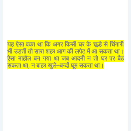
यह
ऐसा
वक्त
था
कि
अगर
किसी
घर
के
चूल्हे
से
चिंगारी
भी
उड़ती
तो
सारा
शहर
आग
की
लपेट
में
आ
सकता
था।
ऐसा
माहौल
बन
गया
था
जब
आदमी
न
तो
घर
पर
बैठ
सकता
था
,
न
बाहर
खुले
–
बन्दों
घूम
सकता
था।