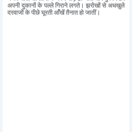
अपनी
दुकानों
के
पल्ले
गिराने
लगते।
झरोखों
से
अधखुले
दरवाजों
के
पीछे
घूरती
आँखें
तैनात
हो
जातीं।