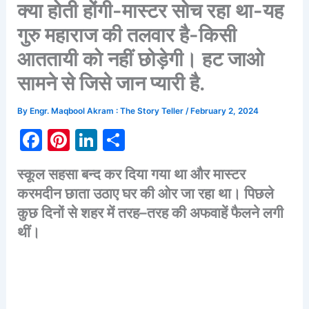
क्या होती होंगी-मास्टर सोच रहा था-यह
गुरु महाराज की तलवार है-किसी
आततायी को नहीं छोड़ेगी। हट जाओ
सामने से जिसे जान प्यारी है.
By
Engr. Maqbool Akram : The Story Teller
/
February 2, 2024
F
Pi
Li
S
a
nt
n
h
स्कूल
सहसा
बन्द
कर
दिया
गया
था
और
मास्टर
c
er
k
ar
करमदीन
छाता
उठाए
घर
की
ओर
जा
रहा
था।
पिछले
e
e
e
e
कुछ
दिनों
से
शहर
में
तरह
–
तरह
की
अफवाहें
फैलने
लगी
b
st
dI
थीं।
o
n
o
k