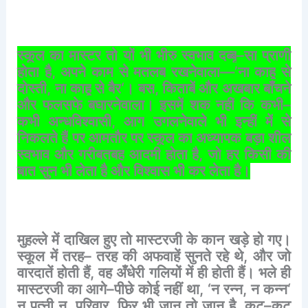
स्कूल
का
मास्टर
तो
यों
भी
भीरु
स्वभाव
दब्बू
–
सा
प्राणी
होता
है
,
अपने
काम
से
मतलब
रखनेवाला
—’
ना
काहू
से
दोस्ती
,
ना
काहू
से
बैर
‘
।
बस
,
किताबें
और
अखबार
बाँचने
और
फलसफे
बघारनेवाला।
इसमें
शक
नहीं
कि
कभी
–
कभी
अन्धविश्वासी
,
आग
उगलनेवाले
भी
इन्हीं
में
से
निकलते
हैं
पर
आमतौर
पर
स्कूल
का
अध्यापक
बड़ा
शील
स्वभाव
और
गरीबतबह
आदमी
होता
है
,
जो
हर
किसी
की
बात
सुन
भी
लेता
है
और
विश्वास
भी
कर
लेता
है।
मुहल्ले
में
दाखिल
हुए
तो
मास्टरजी
के
कान
खड़े
हो
गए।
स्कूल
में
तरह
–
तरह
की
अफवाहें
सुनते
रहे
थे
,
और
जो
वारदातें
होती
हैं
,
वह
अँधेरी
गलियों
में
ही
होती
हैं।
भले
ही
मास्टरजी
का
आगे
–
पीछे
कोई
नहीं
था
, ‘
न
रन्न
,
न
कन्न
‘
न
पत्नी
न
,
परिवार
,
फिर
भी
जान
तो
जान
है
,
कट
–
कट