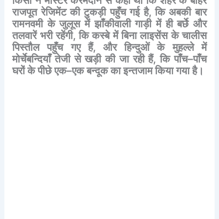
किसी
ने
मास्टर
करमदीन
से
कहा
था
कि
शहर
के
बाहर
राजपूत
रेजिमेंट
की
टुकड़ी
पहुँच
गई
है
,
कि
अबकी
बार
रामनवमी
के
जुलूस
में
झाँकीवाली
गाड़ी
में
ही
बर्छे
और
तलवारें
भरी
रहेंगी
,
कि
कस्बे
में
बिना
लाइसेंस
के
चालीस
पिस्तौल
पहुँच
गए
हैं
,
और
हिन्दुओं
के
मुहल्ले
में
मोर्चेबन्दियाँ
तेजी
से
खड़ी
की
जा
रही
हैं
,
कि
पाँच
–
पाँच
घरों
के
पीछे
एक
–
एक
बन्दूक
का
इन्तजाम
किया
गया
है।