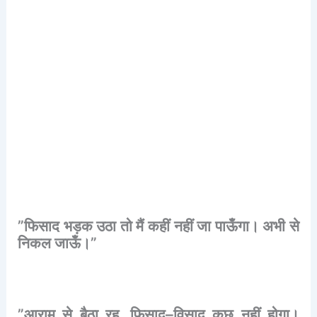
”
फिसाद
भड़क
उठा
तो
मैं
कहीं
नहीं
जा
पाऊँगा।
अभी
से
निकल
जाऊँ।
”
”
आराम
से
बैठा
रह
,
फिसाद
–
विसाद
कुछ
नहीं
होगा।