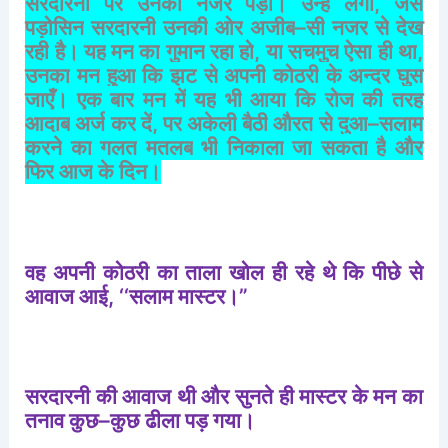
सरदारनी
पर
उनकी
नजर
पड़ी।
उन्हें
लगा
,
जैसे
पड़ोसिन
सरदारनी
उनकी
ओर
अजीब
–
सी
नजर
से
देख
रही
है।
यह
मन
का
गुमान
रहा
हो
,
या
सचमुच
ऐसा
ही
था
,
उनका
मन
हुआ
कि
झट
से
अपनी
कोठरी
के
अन्दर
घुस
जाएँ।
एक
बार
मन
में
यह
भी
आया
कि
रोज
की
तरह
आदाब
अर्ज
कर
दें
,
पर
अकेली
बैठी
औरत
से
दुआ
–
सलाम
करने
का
गलत
मतलब
भी
निकाला
जा
सकता
है
और
फिर
आज
के
दिन।
वह
अपनी
कोठरी
का
ताला
खोल
ही
रहे
थे
कि
पीछे
से
आवाज
आई
, ‘‘
सलाम
मास्टर।
”
सरदारनी
की
आवाज
थी
और
सुनते
ही
मास्टर
के
मन
का
तनाव
कुछ
–
कुछ
ढीला
पड़
गया।