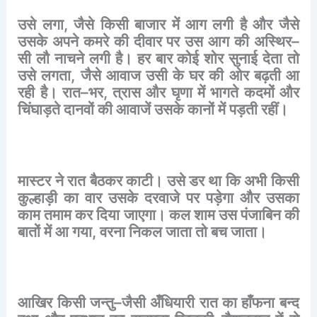
उसे
लगा
,
जैसे
किसी
बाजार
में
आग
लगी
है
और
जैसे
उसके
अपने
कमरे
की
दीवार
पर
उस
आग
की
अस्थिर
–
सी
लौ
नाचने
लगी
है।
हर
बार
कोई
शोर
सुनाई
देता
तो
उसे
लगता
,
जैसे
आवाज
उसी
के
घर
की
ओर
बढ़ती
आ
रही
है।
रात
–
भर
,
त्रास
और
घृणा
में
भागते
कदमों
और
चिंघाड़ते
दानवों
की
आवाजें
उसके
कानों
में
पड़ती
रहीं।
मास्टर
ने
रात
बैठकर
काटी।
उसे
डर
था
कि
अभी
किसी
कुल्हाड़ी
का
वार
उसके
दरवाजे
पर
पड़ेगा
और
उसका
काम
तमाम
कर
दिया
जाएगा।
कल
शाम
उस
पंजाबिन
की
बातों
में
आ
गया
,
वरना
निकल
जाता
तो
बच
जाता।
आखिर
किसी
जन्तु
–
जैसी
अँधियारी
रात
का
हाँफना
बन्द