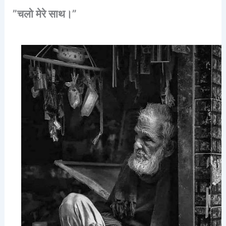
”
चलो
मेरे
साथ।
”