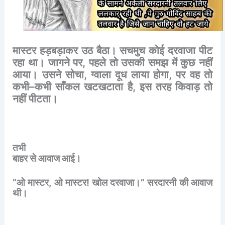
मास्टर
हड़बड़ाकर
उठ
बैठा।
सचमुच
कोई
दरवाजा
पीट
रहा
था।
जागने
पर
,
पहले
तो
उसकी
समझ
में
कुछ
नहीं
आया।
उसने
सोचा
,
ग्वाला
दूध
लाया
होगा
,
पर
वह
तो
कभी
–
कभी
साँकल
खटखटाता
है
,
इस
तरह
किवाड़
तो
नहीं
पीटता।
तभी
बाहर
से
आवाज
आई।
”
ओ
मास्टर
,
ओ
मास्टर
!
खोल
दरवाजा।
”
सरदारनी
की
आवाज
थी।