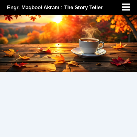
Menu
Skip
Engr. Maqbool Akram : The Story Teller
to
content