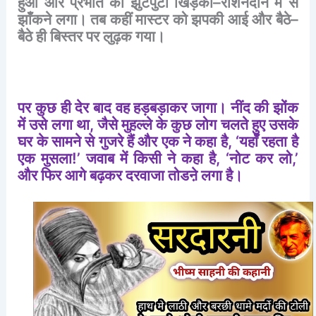
हुआ
और
प्रभात
का
झुटपुटा
खिड़की
–
रौशनदान
में
से
झाँकने
लगा।
तब
कहीं
मास्टर
को
झपकी
आई
और
बैठे
–
बैठे
ही
बिस्तर
पर
लुढ़क
गया।
पर
कुछ
ही
देर
बाद
वह
हड़बड़ाकर
जागा।
नींद
की
झोंक
में
उसे
लगा
था
,
जैसे
मुहल्ले
के
कुछ
लोग
चलते
हुए
उसके
घर
के
सामने
से
गुजरे
हैं
और
एक
ने
कहा
है
, ‘
यहाँ
रहता
है
एक
मुसला
!’
जवाब
में
किसी
ने
कहा
है
, ‘
नोट
कर
लो
,’
और
फिर
आगे
बढ़कर
दरवाजा
तोडऩे
लगा
है।